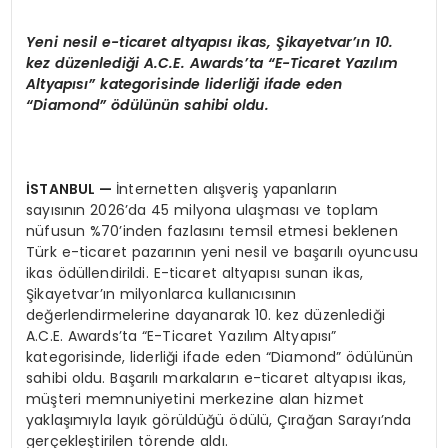
Yeni nesil e-ticaret altyap
ı
s
ı
ikas,
Ş
ikayetvar
’ı
n 10.
kez d
ü
zenledi
ğ
i A.C.E. Awards
’
ta
“
E-Ticaret Yaz
ı
l
ı
m
Altyap
ı
s
ı”
kategorisinde liderli
ğ
i ifade eden
“
Diamond
” ö
d
ü
l
ü
n
ü
n sahibi oldu.
İ
STANBUL
—
İnternetten alışveriş yapanların
sayısının 2026’da 45 milyona ulaşması ve toplam
nüfusun %70’inden fazlasını temsil etmesi beklenen
Türk e-ticaret pazarının yeni nesil ve başarılı oyuncusu
ikas ödüllendirildi. E-ticaret altyapısı sunan ikas,
Şikayetvar’ın milyonlarca kullanıcısının
değerlendirmelerine dayanarak 10. kez düzenlediği
A.C.E. Awards’ta “E-Ticaret Yazılım Altyapısı”
kategorisinde, liderliği ifade eden “Diamond” ödülünün
sahibi oldu. Başarılı markaların e-ticaret altyapısı ikas,
müşteri memnuniyetini merkezine alan hizmet
yaklaşımıyla layık görüldüğü ödülü, Çırağan Sarayı’nda
gerçekleştirilen törende aldı.