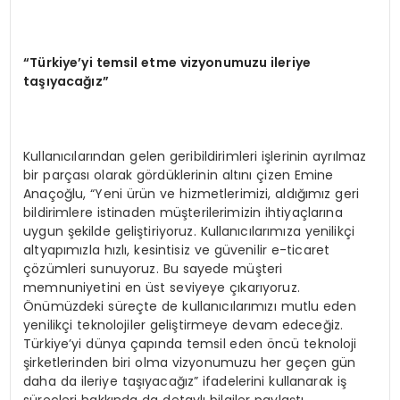
“
T
ü
rkiye
’
yi temsil etme vizyonumuzu ileriye
ta
şı
yaca
ğı
z
”
Kullanıcılarından gelen geribildirimleri işlerinin ayrılmaz
bir parçası olarak gördüklerinin altını çizen Emine
Anaçoğlu, “Yeni ürün ve hizmetlerimizi, aldığımız geri
bildirimlere istinaden müşterilerimizin ihtiyaçlarına
uygun şekilde geliştiriyoruz. Kullanıcılarımıza yenilikçi
altyapımızla hızlı, kesintisiz ve güvenilir e-ticaret
çözümleri sunuyoruz. Bu sayede müşteri
memnuniyetini en üst seviyeye çıkarıyoruz.
Önümüzdeki süreçte de kullanıcılarımızı mutlu eden
yenilikçi teknolojiler geliştirmeye devam edeceğiz.
Türkiye’yi dünya çapında temsil eden öncü teknoloji
şirketlerinden biri olma vizyonumuzu her geçen gün
daha da ileriye taşıyacağız” ifadelerini kullanarak iş