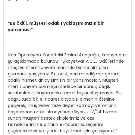
“
Bu
ö
d
ü
l, m
üş
teri odakl
ı
yakla
şı
m
ı
m
ı
z
ı
n bir
yans
ı
mas
ı”
ikas Operasyon Yöneticisi Emine Anaçoğlu, konuya dair
şu açıklamada bulundu: “Şikayetvar A.C.E. Ödülleri’nde
müşteri memnuniyeti alanında birinci olmanın
gururunu yaşıyoruz. Bu ödül, benimsediğimiz çözüm
odaklı hizmet anlayışımızın bir yansımasıdır. Müşteri
memnuniyeti bizim için sadece bir sonuç değil,
sürdürülebilir büyümenin temel taşını oluşturuyor. Bu
doğrultuda bir e-ticaret altyapısı olmanın ötesine
geçerek, müşterilerimize değer katmayı ve onların
başarılarına ortak olmayı hedefliyoruz. 7/24 hizmet
sunan müşteri destek ekiplerimiz ve özel
temsilcilerimizle onların e-ticaret süreçlerini
güçlendirmek ve işlerini büyütmek için çalışıyoruz.”