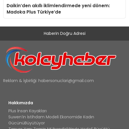
Daikin’den akıllı iklimlendirmede yeni dönem:
Madoka Plus Türkiye’de
Haberin Doğru Adresi
Reklam & İşbirliği:
habersonuclari@gmail.com
Hakkımızda
Plus İnsan Kayakları
Suwen’in İstihdam Modeli Ekonomide Kadın
GücünüBüyütüyor
Tanyer Yapı Zemin Mühendisliğinde Hedef Büyüttü