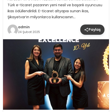
Türk e-ticaret pazarının yeni nesil ve başarılı oyuncusu
ikas ödüllendirildi. E-ticaret altyapısı sunan ikas,
Şikayetvar’ın milyonlarca kullanıcısının…
admin
Paylaş
24 Şubat 2025