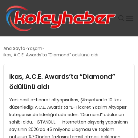
PLUS İNSAN KAYAKLARI
Ana Sayfa
Yaşam
ikas, A.C.E. Awards’ta “Diamond” ödülünü aldı
SUWEN’IN İSTIHDAM MODELI EKONOMIDE KADIN
GÜCÜNÜBÜYÜTÜYOR
ikas, A.C.E. Awards’ta “Diamond”
TANYER YAPI ZEMIN MÜHENDISLIĞINDE HEDEF
ödülünü aldı
BÜYÜTTÜ
Yeni nesil e-ticaret altyapısı ikas, Şikayetvar’ın 10. kez
düzenlediği A.C.E. Awards’ta “E-Ticaret Yazılım Altyapısı”
TOROSLAR’DA PAZAR GERGİNLİĞİ!
kategorisinde liderliği ifade eden “Diamond” ödülünün
sahibi oldu. İSTANBUL — İnternetten alışveriş yapanların
sayısının 2026’da 45 milyona ulaşması ve toplam
nüfusun %70’inden fazlasını temsil etmesi beklenen