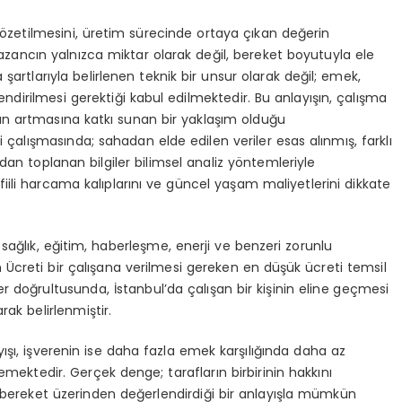
 gözetilmesini, üretim sürecinde ortaya çıkan değerin
kazancın yalnızca miktar olarak değil, bereket boyutuyla ele
şartlarıyla belirlenen teknik bir unsur olarak değil; emek,
endirilmesi gerektiği kabul edilmektedir. Bu anlayışın, çalışma
n artmasına katkı sunan bir yaklaşım olduğu
i çalışmasında; sahadan elde edilen veriler esas alınmış, farklı
rdan toplanan bilgiler bilimsel analiz yöntemleriyle
, fiili harcama kalıplarını ve güncel yaşam maliyetlerini dikkate
 sağlık, eğitim, haberleşme, enerji ve benzeri zorunlu
Ücreti bir çalışana verilmesi gereken en düşük ücreti temsil
doğrultusunda, İstanbul’da çalışan bir kişinin eline geçmesi
rak belirlenmiştir.
şı, işverenin ise daha fazla emek karşılığında daha az
emektedir. Gerçek denge; tarafların birbirinin hakkını
l bereket üzerinden değerlendirdiği bir anlayışla mümkün