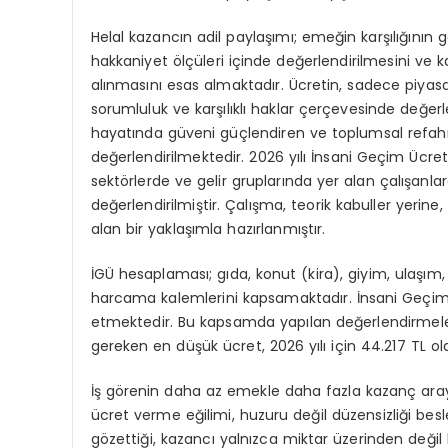
Helal kazancın adil paylaşımı; emeğin karşılığının
hakkaniyet ölçüleri içinde değerlendirilmesini ve 
alınmasını esas almaktadır. Ücretin, sadece piyasa 
sorumluluk ve karşılıklı haklar çerçevesinde değerl
hayatında güveni güçlendiren ve toplumsal refahı
değerlendirilmektedir. 2026 yılı İnsani Geçim Ücret
sektörlerde ve gelir gruplarında yer alan çalışanla
değerlendirilmiştir. Çalışma, teorik kabuller yerine
alan bir yaklaşımla hazırlanmıştır.
İGÜ hesaplaması; gıda, konut (kira), giyim, ulaşım,
harcama kalemlerini kapsamaktadır. İnsani Geçim 
etmektedir. Bu kapsamda yapılan değerlendirmeler 
gereken en düşük ücret, 2026 yılı için 44.217 TL ola
İş görenin daha az emekle daha fazla kazanç arayı
ücret verme eğilimi, huzuru değil düzensizliği besl
gözettiği, kazancı yalnızca miktar üzerinden deği