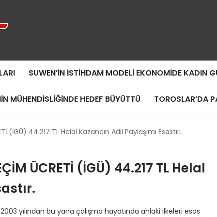
LARI
SUWEN’IN İSTIHDAM MODELI EKONOMIDE KADIN
MIN MÜHENDISLIĞINDE HEDEF BÜYÜTTÜ
TOROSLAR’DA PA
CRETİ (İGÜ) 44.217 TL Helal Kazancın Adil Paylaşımı Esastır.
ÇİM ÜCRETİ (İGÜ) 44.217 TL Helal
astır.
, 2003 yılından bu yana çalışma hayatında ahlaki ilkeleri esas