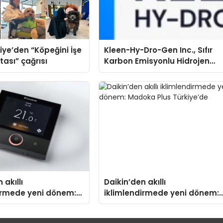
iye’den “Köpeğini İşe
Kleen-Hy-Dro-Gen Inc., Sıfır
tası” çağrısı
Karbon Emisyonlu Hidrojen
Isıtma Teknolojisinde ISO ve
TSSA Düzenleyici Onaylarını
Aldı
 akıllı
Daikin’den akıllı
irmede yeni dönem:
iklimlendirmede yeni dönem:
us Türkiye’de
Madoka Plus Türkiye’de