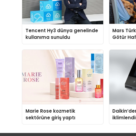
Tencent Hy3 dünya genelinde
Mars Türk
kullanıma sunuldu
Götür Haf
Marie Rose kozmetik
Daikin’den
sektörüne giriş yaptı
iklimlend
Madoka Pl