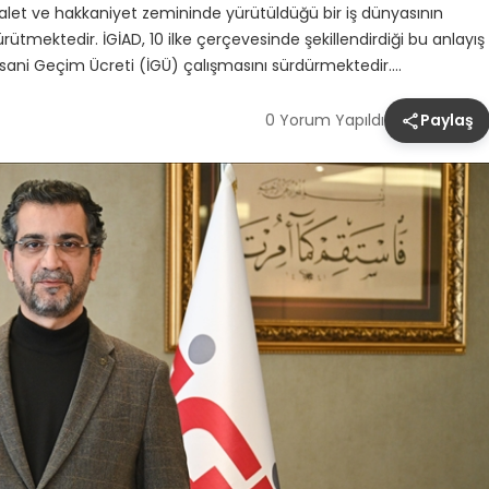
alet ve hakkaniyet zemininde yürütüldüğü bir iş dünyasının
mektedir. İGİAD, 10 ilke çerçevesinde şekillendirdiği bu anlayış
İnsani Geçim Ücreti (İGÜ) çalışmasını sürdürmektedir….
0 Yorum Yapıldı
Paylaş