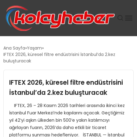
PLUS İNSAN KAYAKLARI
Ana Sayfa
Yaşam
IFTEX 2026, küresel filtre endüstrisini İstanbul’da 2.kez
SUWEN’IN İSTIHDAM MODELI EKONOMIDE KADIN
buluşturacak
GÜCÜNÜBÜYÜTÜYOR
IFTEX 2026, küresel filtre endüstrisini
TANYER YAPI ZEMIN MÜHENDISLIĞINDE HEDEF
BÜYÜTTÜ
İstanbul’da 2.kez buluşturacak
IFTEX, 26 – 28 Kasım 2026 tarihleri arasında ikinci kez
TOROSLAR’DA PAZAR GERGİNLİĞİ!
İstanbul Fuar Merkezi’nde kapılarını açacak. Geçtiğimiz
yıl 42’yi aşkın ülkeden bin 500’e yakın katılımcıyı
ağırlayan fuarın, 2026’da daha etkili bir ticaret
platformu sunması hedefleniyor. İSTANBUL — İstanbul