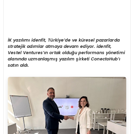
İK yazılımı
idenfit, T
ürkiye
’
de ve küresel pazarlarda
stratejik adımlar atmaya devam ediyor. idenfit,
Vestel V
entures
’ın ortak olduğ
u p
erformans y
ö
netimi
alanında uzmanlaşmış yazılım şirketi
ConectoHub
’ı
satı
n ald
ı.