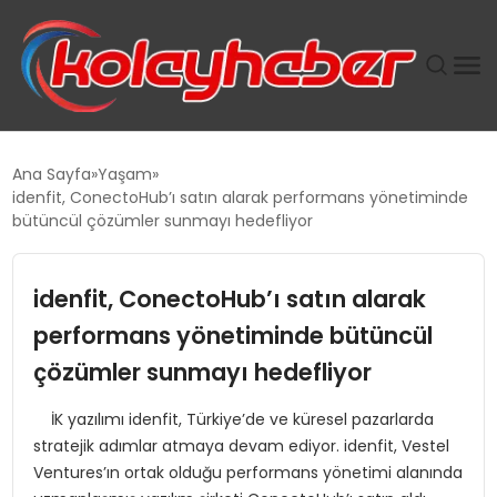
PLUS İNSAN KAYAKLARI
Ana Sayfa
Yaşam
idenfit, ConectoHub’ı satın alarak performans yönetiminde
SUWEN’IN İSTIHDAM MODELI EKONOMIDE KADIN
bütüncül çözümler sunmayı hedefliyor
GÜCÜNÜBÜYÜTÜYOR
idenfit, ConectoHub’ı satın alarak
TANYER YAPI ZEMIN MÜHENDISLIĞINDE HEDEF
BÜYÜTTÜ
performans yönetiminde bütüncül
çözümler sunmayı hedefliyor
TOROSLAR’DA PAZAR GERGİNLİĞİ!
İK yazılımı idenfit, Türkiye’de ve küresel pazarlarda
stratejik adımlar atmaya devam ediyor. idenfit, Vestel
Ventures’ın ortak olduğu performans yönetimi alanında