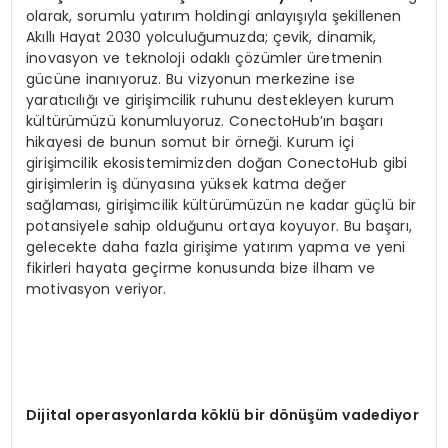
olarak, sorumlu yatırım holdingi anlayışıyla şekillenen
Akıllı Hayat 2030 yolculuğumuzda; çevik, dinamik,
inovasyon ve teknoloji odaklı çözümler üretmenin
gücüne inanıyoruz. Bu vizyonun merkezine ise
yaratıcılığı ve girişimcilik ruhunu destekleyen kurum
kültürümüzü konumluyoruz. ConectoHub’ın başarı
hikayesi de bunun somut bir örneği. Kurum içi
girişimcilik ekosistemimizden doğan ConectoHub gibi
girişimlerin iş dünyasına yüksek katma değer
sağlaması, girişimcilik kültürümüzün ne kadar güçlü bir
potansiyele sahip olduğunu ortaya koyuyor. Bu başarı,
gelecekte daha fazla girişime yatırım yapma ve yeni
fikirleri hayata geçirme konusunda bize ilham ve
motivasyon veriyor.
Dijital operasyonlarda k
ö
klü bir d
ö
nüşüm vadediyor