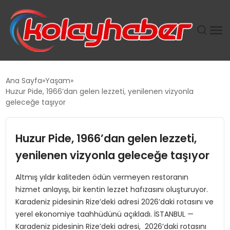
PLUS İNSAN KAYAKLARI
Ana Sayfa
Yaşam
Huzur Pide, 1966’dan gelen lezzeti, yenilenen vizyonla
SUWEN’IN İSTIHDAM MODELI EKONOMIDE KADIN
geleceğe taşıyor
GÜCÜNÜBÜYÜTÜYOR
Huzur Pide, 1966’dan gelen lezzeti,
TANYER YAPI ZEMIN MÜHENDISLIĞINDE HEDEF
BÜYÜTTÜ
yenilenen vizyonla geleceğe taşıyor
Altmış yıldır kaliteden ödün vermeyen restoranın
TOROSLAR’DA PAZAR GERGİNLİĞİ!
hizmet anlayışı, bir kentin lezzet hafızasını oluşturuyor.
Karadeniz pidesinin Rize’deki adresi 2026’daki rotasını ve
yerel ekonomiye taahhüdünü açıkladı. İSTANBUL —
Karadeniz pidesinin Rize’deki adresi, 2026’daki rotasını