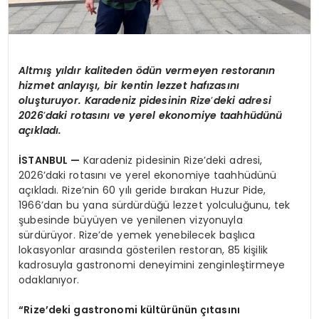
Altm
ış yıldır kaliteden
ö
dün vermeyen restoranın
hizmet anlayışı, bir kentin lezzet hafızasını
oluşturuyor. Karadeniz pidesinin Rize
’
deki adresi
2026
’
daki rotasını ve yerel ekonomiye taahhüdünü
açıkladı.
İSTANBUL
—
Karadeniz pidesinin Rize’deki adresi,
2026’daki rotasını ve yerel ekonomiye taahhüdünü
açıkladı. Rize’nin 60 yılı geride bırakan Huzur Pide,
1966’dan bu yana sürdürdüğü lezzet yolculuğunu, tek
şubesinde büyüyen ve yenilenen vizyonuyla
sürdürüyor. Rize’de yemek yenebilecek başlıca
lokasyonlar arasında gösterilen restoran, 85 kişilik
kadrosuyla gastronomi deneyimini zenginleştirmeye
odaklanıyor.
“Rize’deki gastronomi kültürünün çıtasını