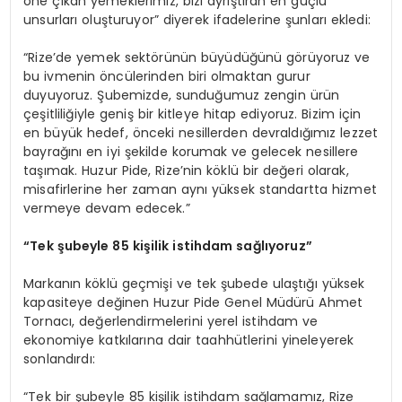
öne çıkan yemeklerimiz, bizi ayrıştıran en güçlü
unsurları oluşturuyor” diyerek ifadelerine şunları ekledi:
“Rize’de yemek sektörünün büyüdüğünü görüyoruz ve
bu ivmenin öncülerinden biri olmaktan gurur
duyuyoruz. Şubemizde, sunduğumuz zengin ürün
çeşitliliğiyle geniş bir kitleye hitap ediyoruz. Bizim için
en büyük hedef, önceki nesillerden devraldığımız lezzet
bayrağını en iyi şekilde korumak ve gelecek nesillere
taşımak. Huzur Pide, Rize’nin köklü bir değeri olarak,
misafirlerine her zaman aynı yüksek standartta hizmet
vermeye devam edecek.”
“Tek şubeyle 85 kişilik istihdam sağlıyoruz”
Markanın köklü geçmişi ve tek şubede ulaştığı yüksek
kapasiteye değinen Huzur Pide Genel Müdürü Ahmet
Tornacı, değerlendirmelerini yerel istihdam ve
ekonomiye katkılarına dair taahhütlerini yineleyerek
sonlandırdı:
“Tek bir şubeyle 85 kişilik istihdam sağlamamız, Rize