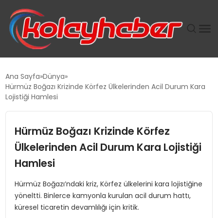
PLUS İNSAN KAYAKLARI
Ana Sayfa
Dünya
Hürmüz Boğazı Krizinde Körfez Ülkelerinden Acil Durum Kara
SUWEN’IN İSTIHDAM MODELI EKONOMIDE KADIN
Lojistiği Hamlesi
GÜCÜNÜBÜYÜTÜYOR
Hürmüz Boğazı Krizinde Körfez
TANYER YAPI ZEMIN MÜHENDISLIĞINDE HEDEF
BÜYÜTTÜ
Ülkelerinden Acil Durum Kara Lojistiği
Hamlesi
TOROSLAR’DA PAZAR GERGİNLİĞİ!
Hürmüz Boğazı’ndaki kriz, Körfez ülkelerini kara lojistiğine
yöneltti. Binlerce kamyonla kurulan acil durum hattı,
küresel ticaretin devamlılığı için kritik.