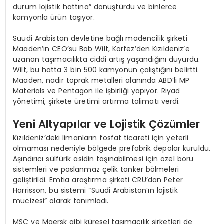
durum lojistik hattına” dönüştürdü ve binlerce
kamyonla ürün taşıyor.
Suudi Arabistan devletine bağlı madencilik şirketi
Maaden’in CEO’su Bob Wilt, Körfez’den Kızıldeniz’e
uzanan taşımacılıkta ciddi artış yaşandığını duyurdu.
Wilt, bu hatta 3 bin 500 kamyonun çalıştığını belirtti.
Maaden, nadir toprak metalleri alanında ABD’li MP
Materials ve Pentagon ile işbirliği yapıyor. Riyad
yönetimi, şirkete üretimi artırma talimatı verdi.
Yeni Altyapılar ve Lojistik Çözümler
Kızıldeniz’deki limanların fosfat ticareti için yeterli
olmaması nedeniyle bölgede prefabrik depolar kuruldu.
Aşındırıcı sülfürik asidin taşınabilmesi için özel boru
sistemleri ve paslanmaz çelik tanker bölmeleri
geliştirildi. Emtia araştırma şirketi CRU’dan Peter
Harrisson, bu sistemi “Suudi Arabistan’ın lojistik
mucizesi” olarak tanımladı.
MSC ve Maersk gibi küresel taşımacılık şirketleri de