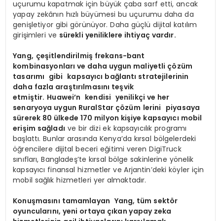
uçurumu kapatmak için büyük çaba sarf etti, ancak
yapay zekânın hızlı büyümesi bu uçurumu daha da
genişletiyor gibi görünüyor. Daha güçlü dijital katılım
girişimleri ve
sürekli yeniliklere ihtiyaç vardır.
Yang,
çeşitlendirilmiş frekans-bant
kombinasyonları ve daha uygun maliyetli çözüm
tasarımı
gibi
kapsayıcı bağlantı stratejilerinin
daha fazla araştırılmasını teşvik
etmiştir.
Huawei’n
kendisi
yenilikçi ve her
senaryoya uygun RuralStar çözüm
lerini
piyasaya
sürerek 80 ülkede 170 milyon kişiye kapsayıcı mobil
erişim sağladı
ve bir dizi ek kapsayıcılık programı
başlattı. Bunlar arasında Kenya’da kırsal bölgelerdeki
öğrencilere dijital beceri eğitimi veren DigiTruck
sınıfları, Bangladeş’te kırsal bölge sakinlerine yönelik
kapsayıcı finansal hizmetler ve Arjantin’deki köyler için
mobil sağlık hizmetleri yer almaktadır.
Konuşmasını tamamlayan
Yang, tüm sektör
oyuncularını, yeni ortaya çıkan yapay zeka