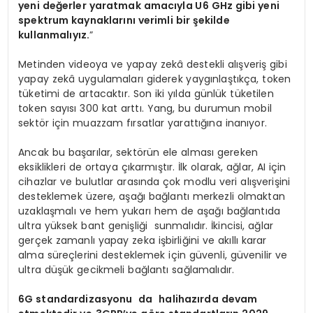
yeni değerler yaratmak amacıyla U6 GHz gibi yeni
spektrum kaynaklarını verimli bir şekilde
kullanmalıyız.
”
Metinden videoya ve yapay zekâ destekli alışveriş gibi
yapay zekâ uygulamaları giderek yaygınlaştıkça, token
tüketimi de artacaktır. Son iki yılda günlük tüketilen
token sayısı 300 kat arttı. Yang, bu durumun mobil
sektör için muazzam fırsatlar yarattığına inanıyor.
Ancak bu başarılar, sektörün ele alması gereken
eksiklikleri de ortaya çıkarmıştır. İlk olarak, ağlar, AI için
cihazlar ve bulutlar arasında çok modlu veri alışverişini
desteklemek üzere, aşağı bağlantı merkezli olmaktan
uzaklaşmalı ve hem yukarı hem de aşağı bağlantıda
ultra yüksek bant genişliği sunmalıdır. İkincisi, ağlar
gerçek zamanlı yapay zeka işbirliğini ve akıllı karar
alma süreçlerini desteklemek için güvenli, güvenilir ve
ultra düşük gecikmeli bağlantı sağlamalıdır.
6G standardizasyonu
da
halihazırda devam