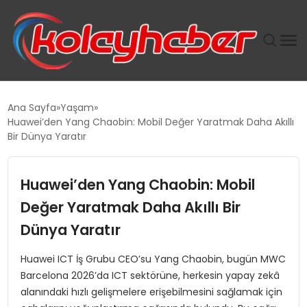
PLUS İNSAN KAYAKLARI
Ana Sayfa
Yaşam
Huawei’den Yang Chaobin: Mobil Değer Yaratmak Daha Akıllı
SUWEN’IN İSTIHDAM MODELI EKONOMIDE KADIN
Bir Dünya Yaratır
GÜCÜNÜBÜYÜTÜYOR
Huawei’den Yang Chaobin: Mobil
TANYER YAPI ZEMIN MÜHENDISLIĞINDE HEDEF
BÜYÜTTÜ
Değer Yaratmak Daha Akıllı Bir
Dünya Yaratır
TOROSLAR’DA PAZAR GERGİNLİĞİ!
Huawei ICT İş Grubu CEO’su Yang Chaobin, bugün MWC
Barcelona 2026’da ICT sektörüne, herkesin yapay zekâ
alanındaki hızlı gelişmelere erişebilmesini sağlamak için