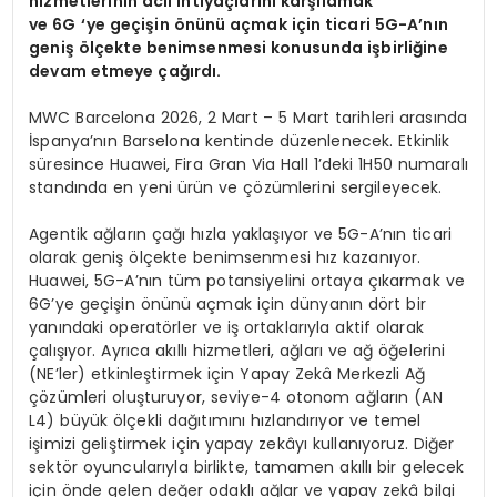
hizmetlerinin acil ihtiyaçlarını karşılamak
ve 6G
‘ye geçişin önünü açmak için ticari 5G-A’nın
geniş ölçekte benimsenmesi konusunda işbirliğine
devam etmeye çağırdı.
MWC Barcelona 2026, 2 Mart – 5 Mart tarihleri arasında
İspanya’nın Barselona kentinde düzenlenecek. Etkinlik
süresince Huawei, Fira Gran Via Hall 1’deki 1H50 numaralı
standında en yeni ürün ve çözümlerini sergileyecek.
Agentik ağların çağı hızla yaklaşıyor ve 5G-A’nın ticari
olarak geniş ölçekte benimsenmesi hız kazanıyor.
Huawei, 5G-A’nın tüm potansiyelini ortaya çıkarmak ve
6G’ye geçişin önünü açmak için dünyanın dört bir
yanındaki operatörler ve iş ortaklarıyla aktif olarak
çalışıyor. Ayrıca akıllı hizmetleri, ağları ve ağ öğelerini
(NE’ler) etkinleştirmek için Yapay Zekâ Merkezli Ağ
çözümleri oluşturuyor, seviye-4 otonom ağların (AN
L4) büyük ölçekli dağıtımını hızlandırıyor ve temel
işimizi geliştirmek için yapay zekâyı kullanıyoruz. Diğer
sektör oyuncularıyla birlikte, tamamen akıllı bir gelecek
için önde gelen değer odaklı ağlar ve yapay zekâ bilgi