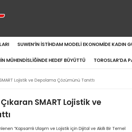
LARI
SUWEN’IN İSTIHDAM MODELI EKONOMIDE KADIN
MIN MÜHENDISLIĞINDE HEDEF BÜYÜTTÜ
TOROSLAR’DA PA
 SMART Lojistik ve Depolama Çözümünü Tanıttı
Çıkaran SMART Lojistik ve
ttı
“Kapsamlı Ulaşım ve Lojistik için Dijital ve Akıllı Bir Temel