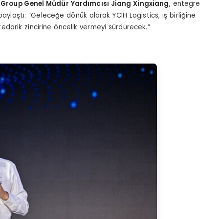
 Group Genel Müdür Yardımcısı Jiang Xingxiang
, entegre
 paylaştı: “Geleceğe dönük olarak YCIH Logistics, iş birliğine
 tedarik zincirine öncelik vermeyi sürdürecek.”