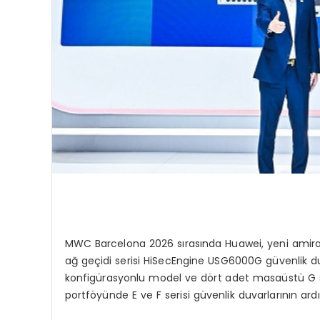
MWC Barcelona 2026 sırasında Huawei, yeni amiral 
ağ geçidi serisi HiSecEngine USG6000G güvenlik duv
konfigürasyonlu model ve dört adet masaüstü G ser
portföyünde E ve F serisi güvenlik duvarlarının a