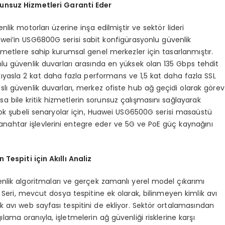
unsuz Hizmetleri Garanti Eder
nlik motorları üzerine inşa edilmiştir ve sektör lideri
wei’in USG6800G serisi sabit konfigürasyonlu güvenlik
zmetlere sahip kurumsal genel merkezler için tasarlanmıştır.
u güvenlik duvarları arasında en yüksek olan 135 Gbps tehdit
yasla 2 kat daha fazla performans ve 1,5 kat daha fazla SSL
lı güvenlik duvarları, merkez ofiste hub ağ geçidi olarak görev
olsa bile kritik hizmetlerin sorunsuz çalışmasını sağlayarak
 Çok şubeli senaryolar için, Huawei USG6500G serisi masaüstü
e anahtar işlevlerini entegre eder ve 5G ve PoE güç kaynağını
Tespiti için Akıllı Analiz
enlik algoritmaları ve gerçek zamanlı yerel model çıkarımı
. Seri, mevcut dosya tespitine ek olarak, bilinmeyen kimlik avı
mlik avı web sayfası tespitini de ekliyor. Sektör ortalamasından
lama oranıyla, işletmelerin ağ güvenliği risklerine karşı