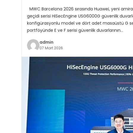
MWC Barcelona 2026 sırasında Huawei, yeni amiral g
geçidi serisi HiSecEngine USG6000G güvenlik duvarlar
konfigürasyonlu model ve dört adet masaüstü G seris
portföyünde E ve F serisi güvenlik duvarlarının…
admin
07 Mart 2026