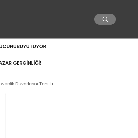
 GÜCÜNÜBÜYÜTÜYOR
ZAR GERGİNLİĞİ!
enlik Duvarlarını Tanıttı