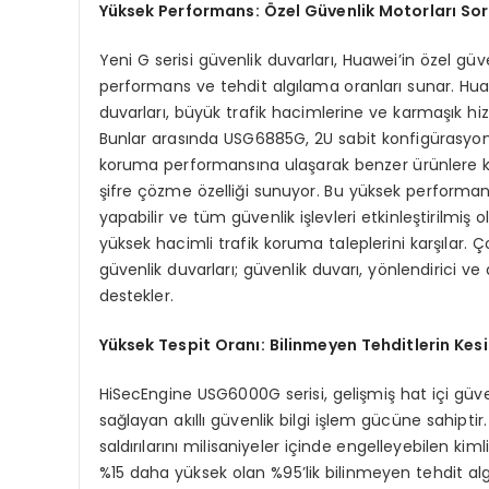
Yüksek Performans: Özel Güvenlik Motorları Sor
Yeni G serisi güvenlik duvarları, Huawei’in özel güve
performans ve tehdit algılama oranları sunar. Hua
duvarları, büyük trafik hacimlerine ve karmaşık hi
Bunlar arasında USG6885G, 2U sabit konfigürasyonl
koruma performansına ulaşarak benzer ürünlere kı
şifre çözme özelliği sunuyor. Bu yüksek performans
yapabilir ve tüm güvenlik işlevleri etkinleştirilmiş 
yüksek hacimli trafik koruma taleplerini karşılar.
güvenlik duvarları; güvenlik duvarı, yönlendirici v
destekler.
Yüksek Tespit Oranı: Bilinmeyen Tehditlerin Kesin 
HiSecEngine USG6000G serisi, gelişmiş hat içi güv
sağlayan akıllı güvenlik bilgi işlem gücüne sahiptir
saldırılarını milisaniyeler içinde engelleyebilen ki
%15 daha yüksek olan %95’lik bilinmeyen tehdit algı