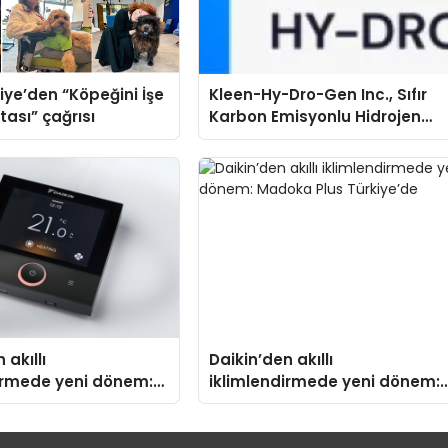
iye’den “Köpeğini İşe
Kleen-Hy-Dro-Gen Inc., Sıfır
tası” çağrısı
Karbon Emisyonlu Hidrojen
Isıtma Teknolojisinde ISO ve
TSSA Düzenleyici Onaylarını
Aldı
 akıllı
Daikin’den akıllı
irmede yeni dönem:
iklimlendirmede yeni dönem:
us Türkiye’de
Madoka Plus Türkiye’de