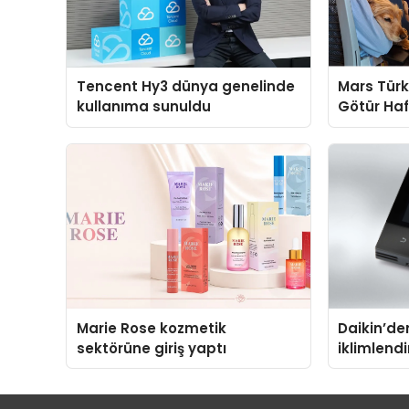
Tencent Hy3 dünya genelinde
Mars Türk
kullanıma sunuldu
Götür Haf
Marie Rose kozmetik
Daikin’den
sektörüne giriş yaptı
iklimlend
Madoka Pl