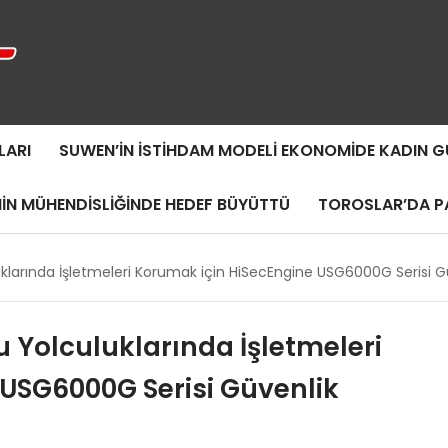
LARI
SUWEN’IN İSTIHDAM MODELI EKONOMIDE KADIN
MIN MÜHENDISLIĞINDE HEDEF BÜYÜTTÜ
TOROSLAR’DA PA
arında İşletmeleri Korumak için HiSecEngine USG6000G Serisi Güv
Yolculuklarında İşletmeleri
USG6000G Serisi Güvenlik