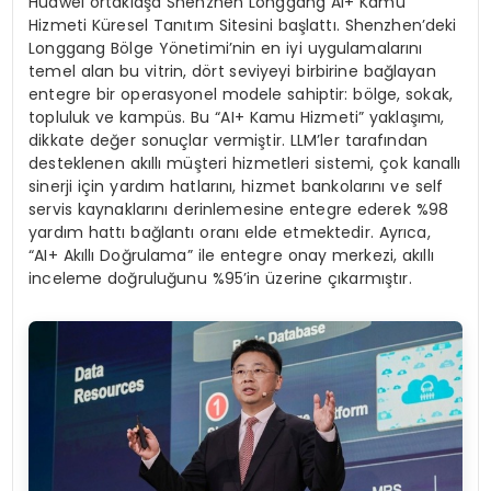
Huawei ortaklaşa Shenzhen Longgang AI+ Kamu
Hizmeti Küresel Tanıtım Sitesini başlattı. Shenzhen’deki
Longgang Bölge Yönetimi’nin en iyi uygulamalarını
temel alan bu vitrin, dört seviyeyi birbirine bağlayan
entegre bir operasyonel modele sahiptir: bölge, sokak,
topluluk ve kampüs. Bu “AI+ Kamu Hizmeti” yaklaşımı,
dikkate değer sonuçlar vermiştir. LLM’ler tarafından
desteklenen akıllı müşteri hizmetleri sistemi, çok kanallı
sinerji için yardım hatlarını, hizmet bankolarını ve self
servis kaynaklarını derinlemesine entegre ederek %98
yardım hattı bağlantı oranı elde etmektedir. Ayrıca,
“AI+ Akıllı Doğrulama” ile entegre onay merkezi, akıllı
inceleme doğruluğunu %95’in üzerine çıkarmıştır.