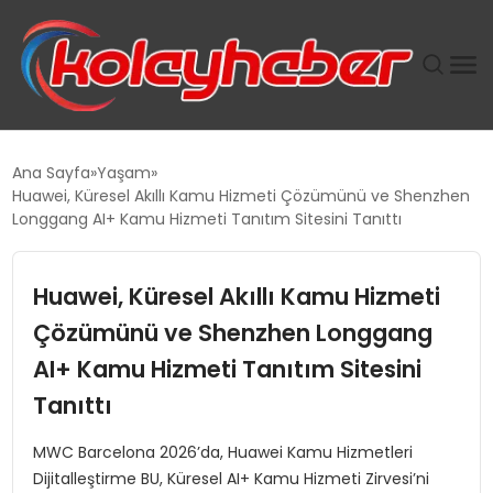
PLUS İNSAN KAYAKLARI
Ana Sayfa
Yaşam
Huawei, Küresel Akıllı Kamu Hizmeti Çözümünü ve Shenzhen
SUWEN’IN İSTIHDAM MODELI EKONOMIDE KADIN
Longgang AI+ Kamu Hizmeti Tanıtım Sitesini Tanıttı
GÜCÜNÜBÜYÜTÜYOR
Huawei, Küresel Akıllı Kamu Hizmeti
TANYER YAPI ZEMIN MÜHENDISLIĞINDE HEDEF
BÜYÜTTÜ
Çözümünü ve Shenzhen Longgang
AI+ Kamu Hizmeti Tanıtım Sitesini
TOROSLAR’DA PAZAR GERGİNLİĞİ!
Tanıttı
MWC Barcelona 2026’da, Huawei Kamu Hizmetleri
Dijitalleştirme BU, Küresel AI+ Kamu Hizmeti Zirvesi’ni