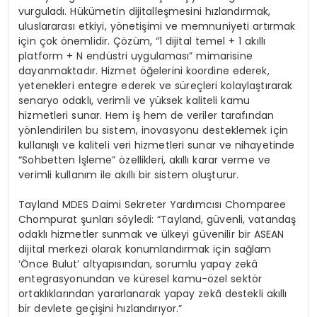
vurguladı. Hükümetin dijitalleşmesini hızlandırmak,
uluslararası etkiyi, yönetişimi ve memnuniyeti artırmak
için çok önemlidir. Çözüm, “1 dijital temel + 1 akıllı
platform + N endüstri uygulaması” mimarisine
dayanmaktadır. Hizmet öğelerini koordine ederek,
yetenekleri entegre ederek ve süreçleri kolaylaştırarak
senaryo odaklı, verimli ve yüksek kaliteli kamu
hizmetleri sunar. Hem iş hem de veriler tarafından
yönlendirilen bu sistem, inovasyonu desteklemek için
kullanışlı ve kaliteli veri hizmetleri sunar ve nihayetinde
“Sohbetten İşleme” özellikleri, akıllı karar verme ve
verimli kullanım ile akıllı bir sistem oluşturur.
Tayland MDES Daimi Sekreter Yardımcısı Chomparee
Chompurat şunları söyledi: “Tayland, güvenli, vatandaş
odaklı hizmetler sunmak ve ülkeyi güvenilir bir ASEAN
dijital merkezi olarak konumlandırmak için sağlam
‘Önce Bulut’ altyapısından, sorumlu yapay zekâ
entegrasyonundan ve küresel kamu-özel sektör
ortaklıklarından yararlanarak yapay zekâ destekli akıllı
bir devlete geçişini hızlandırıyor.”