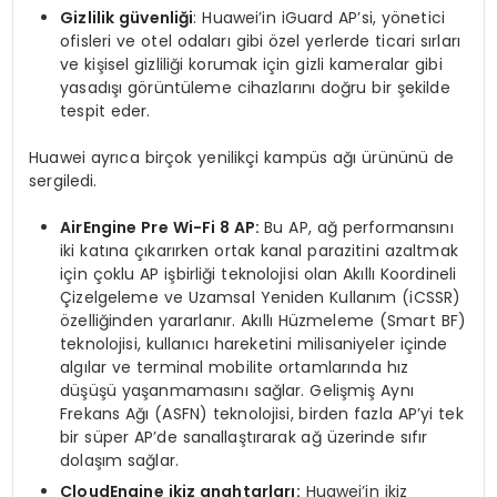
Gizlilik güvenliği
: Huawei’in iGuard AP’si, yönetici
ofisleri ve otel odaları gibi özel yerlerde ticari sırları
ve kişisel gizliliği korumak için gizli kameralar gibi
yasadışı görüntüleme cihazlarını doğru bir şekilde
tespit eder.
Huawei ayrıca birçok yenilikçi kampüs ağı ürününü de
sergiledi.
AirEngine Pre Wi-Fi 8 AP:
Bu AP, ağ performansını
iki katına çıkarırken ortak kanal parazitini azaltmak
için çoklu AP işbirliği teknolojisi olan Akıllı Koordineli
Çizelgeleme ve Uzamsal Yeniden Kullanım (iCSSR)
özelliğinden yararlanır. Akıllı Hüzmeleme (Smart BF)
teknolojisi, kullanıcı hareketini milisaniyeler içinde
algılar ve terminal mobilite ortamlarında hız
düşüşü yaşanmamasını sağlar. Gelişmiş Aynı
Frekans Ağı (ASFN) teknolojisi, birden fazla AP’yi tek
bir süper AP’de sanallaştırarak ağ üzerinde sıfır
dolaşım sağlar.
CloudEngine ikiz anahtarları:
Huawei’in ikiz