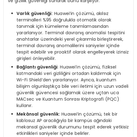
ve gizlilik güvenliği sunarak bunu karşılıyor.”
Varlık güvenliği:
Huawei’in çözümü, akılsız
terminalleri %95 doğrulukla otomatik olarak
tanımak için kümeleme tanımlamasından
yararlanıyor. Terminal davranış anomalisi tespitini
anahtarlar üzerindeki yerel çıkarımla birleştirerek,
terminal davranış anomalilerini saniyeler içinde
tespit edebilir ve proaktif olarak engelleyerek izinsiz
girişleri önleyebilir.
Bağlantı güvenliği
: Huawei’in çözümü, fiziksel
katmandaki veri gizliliğini ortadan kaldırmak için
Wi-Fi Shield’den yararlanıyor. Ayrıca, kuantum
bilişim olgunlaştıkça bile veri iletimi için uzun vadeli
güvenlik güvencesi sağlamak üzere uçtan uca
MACsec ve Kuantum Sonrası Kriptografi (PQC)
kullanır.
Mekânsal güvenlik:
Huawei’in çözümü, tek bir
kablosuz AP aracılığıyla bir kampüs ağındaki
mekansal güvenlik durumunu tespit ederek yetkisiz
etkinlikleri saniyeler içinde belirler.