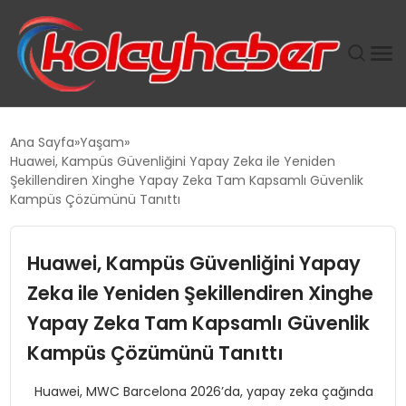
PLUS İNSAN KAYAKLARI
Ana Sayfa
Yaşam
Huawei, Kampüs Güvenliğini Yapay Zeka ile Yeniden
SUWEN’IN İSTIHDAM MODELI EKONOMIDE KADIN
Şekillendiren Xinghe Yapay Zeka Tam Kapsamlı Güvenlik
GÜCÜNÜBÜYÜTÜYOR
Kampüs Çözümünü Tanıttı
TANYER YAPI ZEMIN MÜHENDISLIĞINDE HEDEF
Huawei, Kampüs Güvenliğini Yapay
BÜYÜTTÜ
Zeka ile Yeniden Şekillendiren Xinghe
TOROSLAR’DA PAZAR GERGİNLİĞİ!
Yapay Zeka Tam Kapsamlı Güvenlik
Kampüs Çözümünü Tanıttı
Huawei, MWC Barcelona 2026’da, yapay zeka çağında