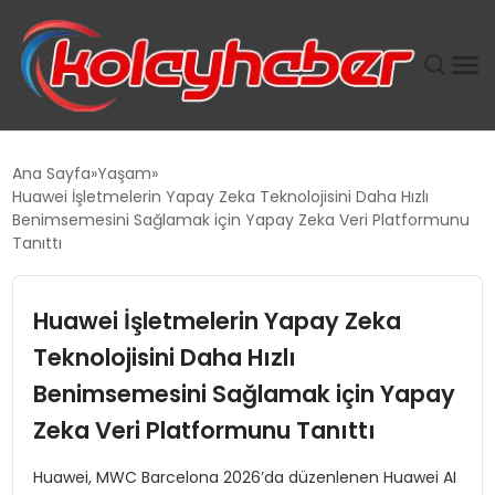
PLUS İNSAN KAYAKLARI
Ana Sayfa
Yaşam
Huawei İşletmelerin Yapay Zeka Teknolojisini Daha Hızlı
SUWEN’IN İSTIHDAM MODELI EKONOMIDE KADIN
Benimsemesini Sağlamak için Yapay Zeka Veri Platformunu
GÜCÜNÜBÜYÜTÜYOR
Tanıttı
TANYER YAPI ZEMIN MÜHENDISLIĞINDE HEDEF
Huawei İşletmelerin Yapay Zeka
BÜYÜTTÜ
Teknolojisini Daha Hızlı
TOROSLAR’DA PAZAR GERGİNLİĞİ!
Benimsemesini Sağlamak için Yapay
Zeka Veri Platformunu Tanıttı
Huawei, MWC Barcelona 2026’da düzenlenen Huawei AI