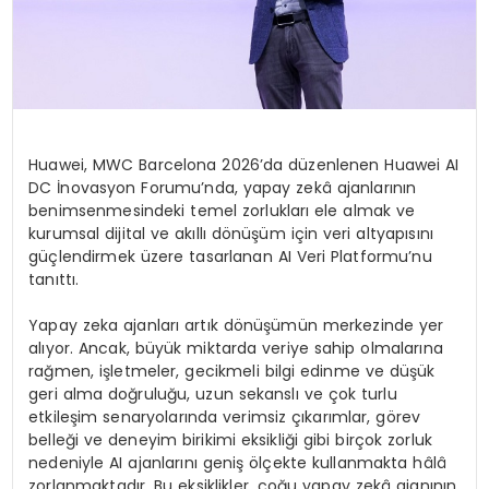
Huawei, MWC Barcelona 2026’da düzenlenen Huawei AI
DC İnovasyon Forumu’nda, yapay zekâ ajanlarının
benimsenmesindeki temel zorlukları ele almak ve
kurumsal dijital ve akıllı dönüşüm için veri altyapısını
güçlendirmek üzere tasarlanan AI Veri Platformu’nu
tanıttı.
Yapay zeka ajanları artık dönüşümün merkezinde yer
alıyor. Ancak, büyük miktarda veriye sahip olmalarına
rağmen, işletmeler, gecikmeli bilgi edinme ve düşük
geri alma doğruluğu, uzun sekanslı ve çok turlu
etkileşim senaryolarında verimsiz çıkarımlar, görev
belleği ve deneyim birikimi eksikliği gibi birçok zorluk
nedeniyle AI ajanlarını geniş ölçekte kullanmakta hâlâ
zorlanmaktadır. Bu eksiklikler, çoğu yapay zekâ ajanının