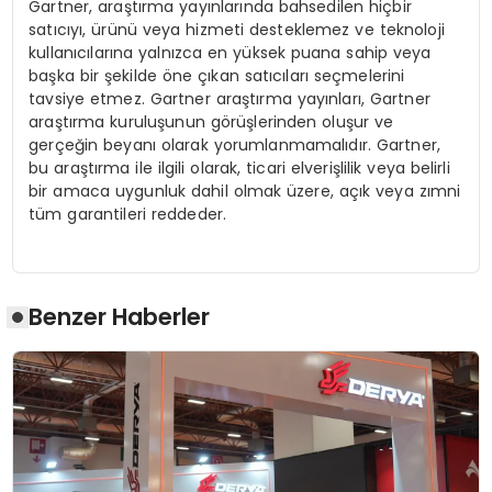
Gartner, araştırma yayınlarında bahsedilen hiçbir
satıcıyı, ürünü veya hizmeti desteklemez ve teknoloji
kullanıcılarına yalnızca en yüksek puana sahip veya
başka bir şekilde öne çıkan satıcıları seçmelerini
tavsiye etmez. Gartner araştırma yayınları, Gartner
araştırma kuruluşunun görüşlerinden oluşur ve
gerçeğin beyanı olarak yorumlanmamalıdır. Gartner,
bu araştırma ile ilgili olarak, ticari elverişlilik veya belirli
bir amaca uygunluk dahil olmak üzere, açık veya zımni
tüm garantileri reddeder.
Benzer Haberler