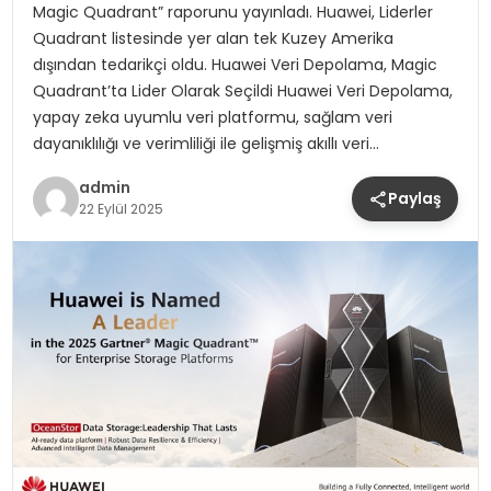
Magic Quadrant” raporunu yayınladı. Huawei, Liderler
Quadrant listesinde yer alan tek Kuzey Amerika
dışından tedarikçi oldu. Huawei Veri Depolama, Magic
Quadrant’ta Lider Olarak Seçildi Huawei Veri Depolama,
yapay zeka uyumlu veri platformu, sağlam veri
dayanıklılığı ve verimliliği ile gelişmiş akıllı veri…
admin
Paylaş
22 Eylül 2025