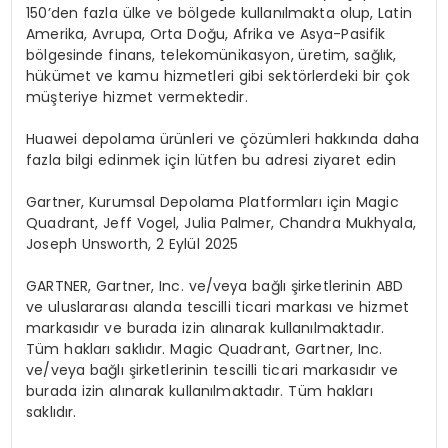
150’den fazla ülke ve bölgede kullanılmakta olup, Latin
Amerika, Avrupa, Orta Doğu, Afrika ve Asya-Pasifik
bölgesinde finans, telekomünikasyon, üretim, sağlık,
hükümet ve kamu hizmetleri gibi sektörlerdeki bir çok
müşteriye hizmet vermektedir.
Huawei depolama ürünleri ve çözümleri hakkında daha
fazla bilgi edinmek için lütfen bu adresi ziyaret edin
Gartner, Kurumsal Depolama Platformları için Magic
Quadrant, Jeff Vogel, Julia Palmer, Chandra Mukhyala,
Joseph Unsworth, 2 Eylül 2025
GARTNER, Gartner, Inc. ve/veya bağlı şirketlerinin ABD
ve uluslararası alanda tescilli ticari markası ve hizmet
markasıdır ve burada izin alınarak kullanılmaktadır.
Tüm hakları saklıdır. Magic Quadrant, Gartner, Inc.
ve/veya bağlı şirketlerinin tescilli ticari markasıdır ve
burada izin alınarak kullanılmaktadır. Tüm hakları
saklıdır.