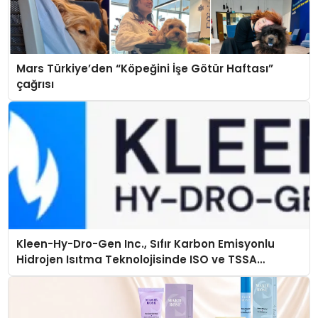
Mars Türkiye’den “Köpeğini İşe Götür Haftası”
çağrısı
Kleen-Hy-Dro-Gen Inc., Sıfır Karbon Emisyonlu
Hidrojen Isıtma Teknolojisinde ISO ve TSSA
Düzenleyici Onaylarını Aldı