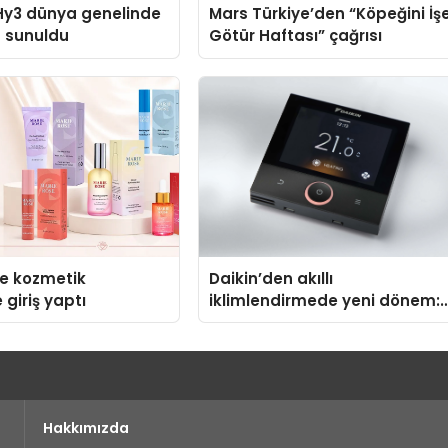
Hy3 dünya genelinde
Mars Türkiye’den “Köpeğini İş
a sunuldu
Götür Haftası” çağrısı
se kozmetik
Daikin’den akıllı
 giriş yaptı
iklimlendirmede yeni dönem:
Madoka Plus Türkiye’de
Hakkımızda