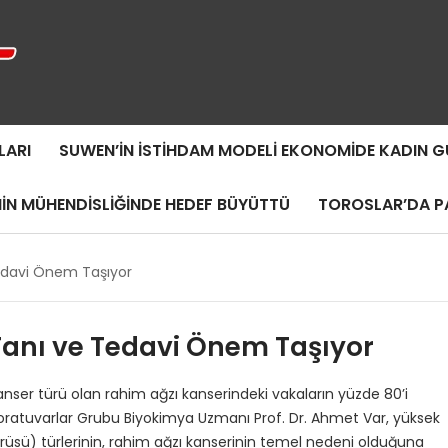
LARI
SUWEN’IN İSTIHDAM MODELI EKONOMIDE KADIN
MIN MÜHENDISLIĞINDE HEDEF BÜYÜTTÜ
TOROSLAR’DA PA
Tedavi Önem Taşıyor
Tanı ve Tedavi Önem Taşıyor
nser türü olan rahim ağzı kanserindeki vakaların yüzde 80’i
oratuvarlar Grubu Biyokimya Uzmanı Prof. Dr. Ahmet Var, yüksek
irüsü) türlerinin, rahim ağzı kanserinin temel nedeni olduğuna