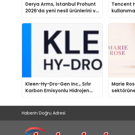
Derya Arms, İstanbul Prohunt
Tencent 
2026’da yeni nesil ürünlerini ve
kullanım
global marka vizyonunu
sergiledi
Kleen-Hy-Dro-Gen Inc., Sıfır
Marie Ro
Karbon Emisyonlu Hidrojen
sektörüne
Isıtma Teknolojisinde ISO ve
TSSA Düzenleyici Onaylarını
Aldı
Haberin Doğru Adresi