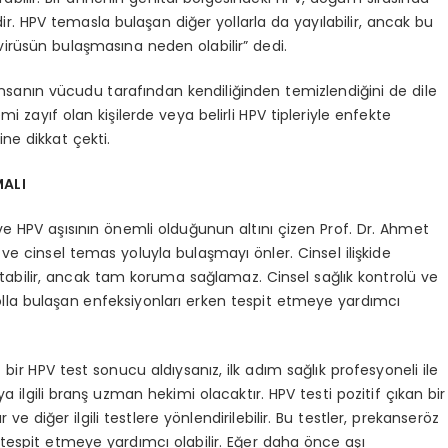
. HPV temasla bulaşan diğer yollarla da yayılabilir, ancak bu
virüsün bulaşmasına neden olabilir” dedi.
 insanın vücudu tarafından kendiliğinden temizlendiğini de dile
emi zayıf olan kişilerde veya belirli HPV tipleriyle enfekte
ine dikkat çekti.
MALI
i ve HPV aşısının önemli olduğunun altını çizen Prof. Dr. Ahmet
ar ve cinsel temas yoluyla bulaşmayı önler. Cinsel ilişkide
ltabilir, ancak tam koruma sağlamaz. Cinsel sağlık kontrolü ve
olla bulaşan enfeksiyonları erken tespit etmeye yardımcı
 bir HPV test sonucu aldıysanız, ilk adım sağlık profesyoneli ile
eya ilgili branş uzman hekimi olacaktır. HPV testi pozitif çıkan bir
e diğer ilgili testlere yönlendirilebilir. Bu testler, prekanseröz
 tespit etmeye yardımcı olabilir. Eğer daha önce aşı