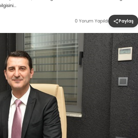
lgisini…
0 Yorum Yapıldı
Paylaş