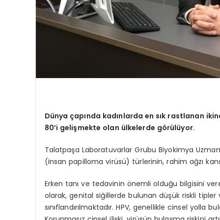
Dünya çapında kadınlarda en sık rastlanan ikin
80’i gelişmekte olan ülkelerde görülüyor.
Talatpaşa Laboratuvarlar Grubu Biyokimya Uzmanı P
(insan papilloma virüsü) türlerinin, rahim ağzı ka
Erken tanı ve tedavinin önemli olduğu bilgisini veren
olarak, genital siğillerde bulunan düşük riskli tipler 
sınıflandırılmaktadır. HPV, genellikle cinsel yolla bu
Korunmasız cinsel ilişki, virüsün bulaşma riskini ar