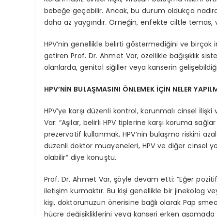
bebeğe geçebilir. Ancak, bu durum oldukça nadirdir
daha az yaygındır. Örneğin, enfekte ciltle temas, 
HPV’nin genellikle belirti göstermediğini ve birçok
getiren Prof. Dr. Ahmet Var, özellikle bağışıklık sist
olanlarda, genital siğiller veya kanserin gelişebildiğ
HPV’NİN BULAŞMASINI ÖNLEMEK İÇİN NELER YAPIL
HPV’ye karşı düzenli kontrol, korunmalı cinsel İlişk
Var: “Aşılar, belirli HPV tiplerine karşı koruma sağl
prezervatif kullanmak, HPV’nin bulaşma riskini aza
düzenli doktor muayeneleri, HPV ve diğer cinsel y
olabilir” diye konuştu.
Prof. Dr. Ahmet Var, şöyle devam etti: “Eğer pozitif
iletişim kurmaktır. Bu kişi genellikle bir jinekolog v
kişi, doktorunuzun önerisine bağlı olarak Pap smear v
hücre değişikliklerini veya kanseri erken aşamada