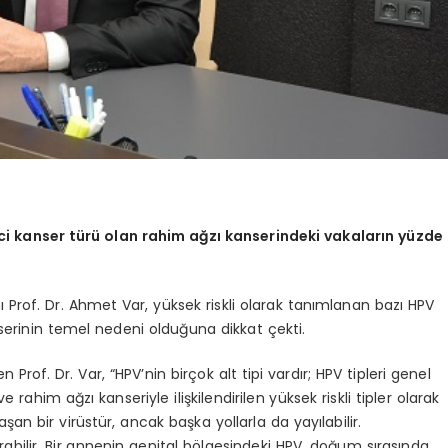
ci kanser türü olan rahim ağzı kanserindeki vakaların yüzde
rof. Dr. Ahmet Var, yüksek riskli olarak tanımlanan bazı HPV
nserinin temel nedeni olduğuna dikkat çekti.
 Prof. Dr. Var, “HPV’nin birçok alt tipi vardır; HPV tipleri genel
ve rahim ağzı kanseriyle ilişkilendirilen yüksek riskli tipler olarak
laşan bir virüstür, ancak başka yollarla da yayılabilir.
tırabilir. Bir annenin genital bölgesindeki HPV, doğum sırasında