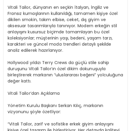
Vitali Tailor, dünyanın en seçkin İtalyan, İngiliz ve
Fransız kumaşlarının kullanıldığı, tamamen kişiye özel
dikilen smokin, takım elbise, ceket, dış giyim ve
aksesuar tasarımlarıyla tanınıyor. Modern erkeğin stil
anlayışını kusursuz biçimde tamamlayan bu özel
koleksiyonlar; müşterinin yaşı, bedeni, yaşam tarzı,
karakteri ve güncel moda trendleri detaylı şekilde
analiz edilerek hazırlanıyor.
Hollywood yıldızı Terry
Crews
da
güçlü stile sahip
duruşunu Vitali
Tailor’ın
özel dikim dokunuşuyla
birleştirerek markanın “uluslararası beğeni” yolculuğuna
değer kattı.
Vitali
T
ailor’dan Açıklama
Yönetim Kurulu Başkanı Serkan Kılıç, markanın
vizyonunu şöyle özetliyor:
“Vitali Tailor, zarif ve sofistike erkek giyim anlayışını
kişiye özel tasarım ile birleştiriyor. Her detayda kaliteyi,