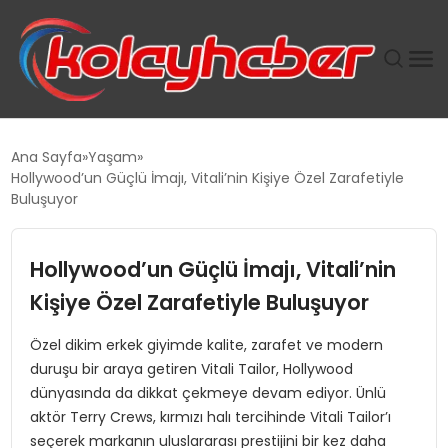
PLUS İNSAN KAYAKLARI
Ana Sayfa
Yaşam
Hollywood’un Güçlü İmajı, Vitali’nin Kişiye Özel Zarafetiyle
SUWEN’IN İSTIHDAM MODELI EKONOMIDE KADIN
Buluşuyor
GÜCÜNÜBÜYÜTÜYOR
Hollywood’un Güçlü İmajı, Vitali’nin
TANYER YAPI ZEMIN MÜHENDISLIĞINDE HEDEF
BÜYÜTTÜ
Kişiye Özel Zarafetiyle Buluşuyor
Özel dikim erkek giyimde kalite, zarafet ve modern
TOROSLAR’DA PAZAR GERGİNLİĞİ!
duruşu bir araya getiren Vitali Tailor, Hollywood
dünyasında da dikkat çekmeye devam ediyor. Ünlü
aktör Terry Crews, kırmızı halı tercihinde Vitali Tailor’ı
seçerek markanın uluslararası prestijini bir kez daha