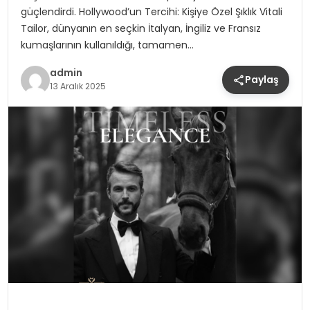
güçlendirdi. Hollywood’un Tercihi: Kişiye Özel Şıklık Vitali
Tailor, dünyanın en seçkin İtalyan, İngiliz ve Fransız
kumaşlarının kullanıldığı, tamamen…
admin
Paylaş
13 Aralık 2025