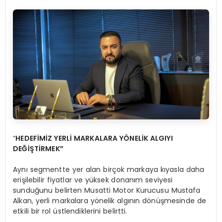
“
HEDEF
İ
M
İ
Z YERL
İ
MARKALARA Y
Ö
NEL
İ
K ALGIYI
DE
ĞİŞ
T
İ
RMEK
”
Aynı segmentte yer alan birçok markaya kıyasla daha
erişilebilir fiyatlar ve yüksek donanım seviyesi
sunduğunu belirten Musatti Motor Kurucusu Mustafa
Alkan, yerli markalara yönelik algının dönüşmesinde de
etkili bir rol üstlendiklerini belirtti.