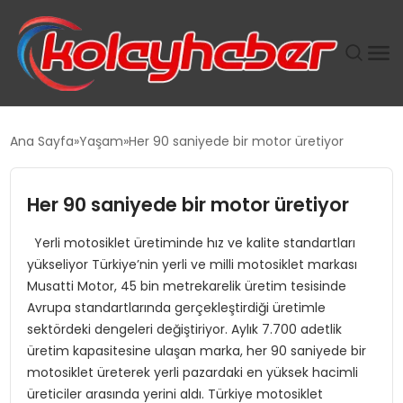
PLUS İNSAN KAYAKLARI
Ana Sayfa
Yaşam
Her 90 saniyede bir motor üretiyor
SUWEN’IN İSTIHDAM MODELI EKONOMIDE KADIN
GÜCÜNÜBÜYÜTÜYOR
Her 90 saniyede bir motor üretiyor
Yerli motosiklet üretiminde hız ve kalite standartları
TANYER YAPI ZEMIN MÜHENDISLIĞINDE HEDEF
yükseliyor Türkiye’nin yerli ve milli motosiklet markası
BÜYÜTTÜ
Musatti Motor, 45 bin metrekarelik üretim tesisinde
Avrupa standartlarında gerçekleştirdiği üretimle
TOROSLAR’DA PAZAR GERGİNLİĞİ!
sektördeki dengeleri değiştiriyor. Aylık 7.700 adetlik
üretim kapasitesine ulaşan marka, her 90 saniyede bir
motosiklet üreterek yerli pazardaki en yüksek hacimli
üreticiler arasında yerini aldı. Türkiye motosiklet