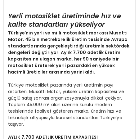
Yerli motosiklet üretiminde hız ve
k
alite
standartları yükseliyor
Türkiye
’
nin yerli ve milli motosiklet markası Musatti
Motor, 45 bin metrekarelik üretim tesisinde Avrupa
standartlarında gerçekleştirdiği üretimle sekt
ö
rdeki
dengeleri değiştiriyor. Aylık 7.700 adetlik üretim
kapasitesine ulaşan marka, her 90 saniyede bir
motosiklet üreterek yerli pazardaki en yüksek
hacimli üreticiler arasında yerini aldı.
Türkiye motosiklet pazarında yerli üretimin payı
artarken; Musatti Motor, yüksek üretim kapasitesi ve
güçlü satış sonrası organizasyonuyla dikkat çekiyor.
Toplam 45.000 m² alan üzerine kurulu modern
tesislerinde faaliyet gösteren marka, üretim hızı ve
teknolojik altyapısıyla küresel standartları Türkiye’ye
taşıyor.
AYLIK 7.700 ADETL
İ
K
ÜRET
İ
M KAPAS
İTESİ