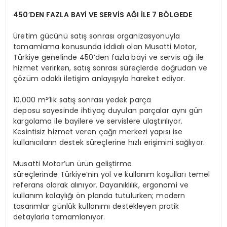
450
’
DEN FAZLA BAY
İ
VE SERV
İS AĞI İLE 7 BÖ
LGEDE
Üretim gücünü satış sonrası organizasyonuyla
tamamlama konusunda iddialı olan Musatti Motor,
Türkiye genelinde 450’den fazla bayi ve servis ağı ile
hizmet verirken, satış sonrası süreçlerde doğrudan ve
çözüm odaklı iletişim anlayışıyla hareket ediyor.
10.000 m²’lik satış sonrası yedek parça
deposu sayesinde ihtiyaç duyulan parçalar aynı gün
kargolama ile bayilere ve servislere ulaştırılıyor.
Kesintisiz hizmet veren çağrı merkezi yapısı ise
kullanıcıların destek süreçlerine hızlı erişimini sağlıyor.
Musatti Motor’un ürün geliştirme
süreçlerinde Türkiye’nin yol ve kullanım koşulları temel
referans olarak alınıyor. Dayanıklılık, ergonomi ve
kullanım kolaylığı ön planda tutulurken; modern
tasarımlar günlük kullanımı destekleyen pratik
detaylarla tamamlanıyor.