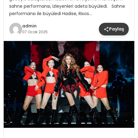
sahne performansı, izleyenleri adeta büyüledi. Sahne
performansı ile büyüledi Hadise, Rixos…
admin
Paylaş
07 Ocak 2025