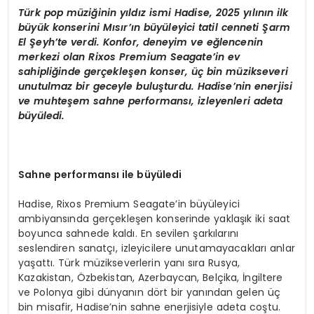
Türk pop müziğinin yıldız ismi Hadise, 2025 yılının ilk
büyük konserini Mısır’ın büyüleyici tatil cenneti Şarm
El Şeyh’te verdi. Konfor, deneyim ve eğlencenin
merkezi olan Rixos Premium Seagate’in ev
sahipliğinde gerçekleşen konser, üç bin müzikseveri
unutulmaz bir geceyle buluşturdu. Hadise’nin enerjisi
ve muhteşem sahne performansı, izleyenleri adeta
büyüledi.
Sahne performansı ile büyüledi
Hadise, Rixos Premium Seagate’in büyüleyici
ambiyansında gerçekleşen konserinde yaklaşık iki saat
boyunca sahnede kaldı. En sevilen şarkılarını
seslendiren sanatçı, izleyicilere unutamayacakları anlar
yaşattı. Türk müzikseverlerin yanı sıra Rusya,
Kazakistan, Özbekistan, Azerbaycan, Belçika, İngiltere
ve Polonya gibi dünyanın dört bir yanından gelen üç
bin misafir, Hadise’nin sahne enerjisiyle adeta coştu.