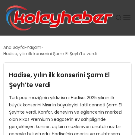
PLUS İNSAN KAYAKLARI
Ana Sayfa
Yaşam
Hadise, yılın ilk konserini Şarm El Şeyh’te verdi
SUWEN’IN İSTIHDAM MODELI EKONOMIDE KADIN
GÜCÜNÜBÜYÜTÜYOR
Hadise, yılın ilk konserini Şarm El
TANYER YAPI ZEMIN MÜHENDISLIĞINDE HEDEF
Şeyh’te verdi
BÜYÜTTÜ
Türk pop müziğinin yıldız ismi Hadise, 2025 yılının ilk
büyük konserini Mısır’ın büyüleyici tatil cenneti Şarm El
TOROSLAR’DA PAZAR GERGİNLİĞİ!
Şeyh’te verdi. Konfor, deneyim ve eğlencenin merkezi
olan Rixos Premium Seagate’in ev sahipliğinde
gerçekleşen konser, üç bin müzikseveri unutulmaz bir
geceyle buluşturdu. Hadise’nin enerjisi ve muhteşem