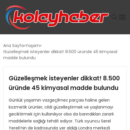
PLUS İNSAN KAYAKLARI
Ana Sayfa
Yaşam
Güzelleşmek isteyenler dikkat! 8.500 üründe 45 kimyasal
SUWEN’IN İSTIHDAM MODELI EKONOMIDE KADIN
madde bulundu
GÜCÜNÜBÜYÜTÜYOR
Güzelleşmek isteyenler dikkat! 8.500
TANYER YAPI ZEMIN MÜHENDISLIĞINDE HEDEF
BÜYÜTTÜ
üründe 45 kimyasal madde bulundu
Günlük yaşamın vazgeçilmez parçası haline gelen
TOROSLAR’DA PAZAR GERGİNLİĞİ!
kozmetik ürünler, cildi güzelleştirmek ve yaşlanmayı
geciktirmek için kullanılıyor olsa da barındıkları zararlı
maddelerle sağlığı tehdit ediyor. Türk oyuncu Serel
Yereli’nin de kadrosunda yer aldığı Londra merkezli