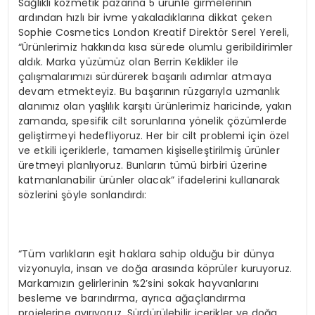
Sağlıklı kozmetik pazarına 5 ürünle girmelerinin
ardından hızlı bir ivme yakaladıklarına dikkat çeken
Sophie Cosmetics London Kreatif Direktör Serel Yereli,
“Ürünlerimiz hakkında kısa sürede olumlu geribildirimler
aldık. Marka yüzümüz olan Berrin Keklikler ile
çalışmalarımızı sürdürerek başarılı adımlar atmaya
devam etmekteyiz. Bu başarının rüzgarıyla uzmanlık
alanımız olan yaşlılık karşıtı ürünlerimiz haricinde, yakın
zamanda, spesifik cilt sorunlarına yönelik çözümlerde
geliştirmeyi hedefliyoruz. Her bir cilt problemi için özel
ve etkili içeriklerle, tamamen kişiselleştirilmiş ürünler
üretmeyi planlıyoruz. Bunların tümü birbiri üzerine
katmanlanabilir ürünler olacak” ifadelerini kullanarak
sözlerini şöyle sonlandırdı:
“Tüm varlıkların eşit haklara sahip olduğu bir dünya
vizyonuyla, insan ve doğa arasında köprüler kuruyoruz.
Markamızın gelirlerinin %2’sini sokak hayvanlarını
besleme ve barındırma, ayrıca ağaçlandırma
projelerine ayırıyoruz. Sürdürülebilir içerikler ve doğa