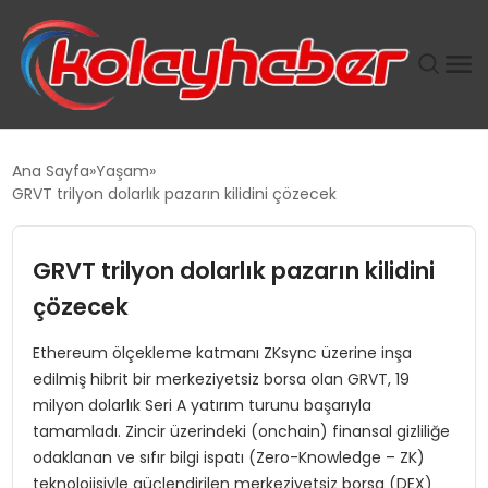
PLUS İNSAN KAYAKLARI
Ana Sayfa
Yaşam
GRVT trilyon dolarlık pazarın kilidini çözecek
SUWEN’IN İSTIHDAM MODELI EKONOMIDE KADIN
GÜCÜNÜBÜYÜTÜYOR
GRVT trilyon dolarlık pazarın kilidini
TANYER YAPI ZEMIN MÜHENDISLIĞINDE HEDEF
çözecek
BÜYÜTTÜ
Ethereum ölçekleme katmanı ZKsync üzerine inşa
edilmiş hibrit bir merkeziyetsiz borsa olan GRVT, 19
TOROSLAR’DA PAZAR GERGİNLİĞİ!
milyon dolarlık Seri A yatırım turunu başarıyla
tamamladı. Zincir üzerindeki (onchain) finansal gizliliğe
odaklanan ve sıfır bilgi ispatı (Zero-Knowledge – ZK)
teknolojisiyle güçlendirilen merkeziyetsiz borsa (DEX)