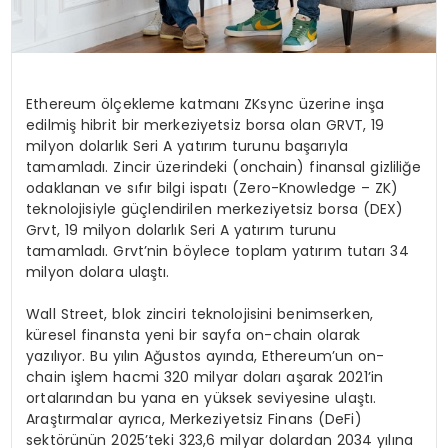
Ethereum ölçekleme katmanı ZKsync üzerine inşa
edilmiş hibrit bir merkeziyetsiz borsa olan GRVT, 19
milyon dolarlık Seri A yatırım turunu başarıyla
tamamladı. Zincir üzerindeki (onchain) finansal gizliliğe
odaklanan ve sıfır bilgi ispatı (Zero-Knowledge – ZK)
teknolojisiyle güçlendirilen merkeziyetsiz borsa (DEX)
Grvt, 19 milyon dolarlık Seri A yatırım turunu
tamamladı. Grvt’nin böylece toplam yatırım tutarı 34
milyon dolara ulaştı.
Wall Street, blok zinciri teknolojisini benimserken,
küresel finansta yeni bir sayfa on-chain olarak
yazılıyor. Bu yılın Ağustos ayında, Ethereum’un on-
chain işlem hacmi 320 milyar doları aşarak 2021’in
ortalarından bu yana en yüksek seviyesine ulaştı.
Araştırmalar ayrıca, Merkeziyetsiz Finans (DeFi)
sektörünün 2025’teki 323,6 milyar dolardan 2034 yılına