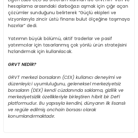
hesaplama arasındaki darboğazı aşmak için çığır açan
çözümler sunduğunu belirterek “Güçlü ekipleri ve
vizyonlarıyla zincir üstü finansı bulut ölçeğine taşımaya
hazırlar” dedi.
Yatırımın büyük bölümü, aktif traderlar ve pasif
yatırımcılar için tasarlanmış çok yönlü ürün stratejisini
hızlandırmak için kullanılacak.
GRVT NED
İ
R?
GRVT merkezi borsaların (CEX) kullanıcı deneyimi ve
düzenleyici uyumluluğunu, geleneksel merkeziyetsiz
borsaların (DEX) kendi cüzdanında saklama, gizlilik ve
merkeziyetsizlik
ö
zellikleriyle birleştiren hibrit bir DeFi
platformudur. Bu yapısıyla kendini, dünyanın ilk lisanslı
ve reg
üle edilmiş
onchain borsas
ı olarak
konumlandırmaktadır.