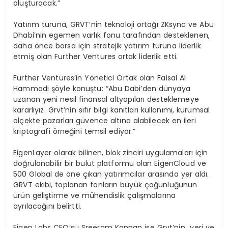
oluşturacak.”
Yatırım turuna, GRVT’nin teknoloji ortağı ZKsync ve Abu
Dhabi’nin egemen varlık fonu tarafından desteklenen,
daha önce borsa için stratejik yatırım turuna liderlik
etmiş olan Further Ventures ortak liderlik etti.
Further Ventures’in Yönetici Ortak olan Faisal Al
Hammadi şöyle konuştu: “Abu Dabi’den dünyaya
uzanan yeni nesil finansal altyapıları desteklemeye
kararlıyız. Grvt’nin sıfır bilgi kanıtları kullanımı, kurumsal
ölçekte pazarları güvence altına alabilecek en ileri
kriptografi örneğini temsil ediyor.”
EigenLayer olarak bilinen, blok zinciri uygulamaları için
doğrulanabilir bir bulut platformu olan EigenCloud ve
500 Global de öne çıkan yatırımcılar arasında yer aldı.
GRVT ekibi, toplanan fonların büyük çoğunluğunun
ürün geliştirme ve mühendislik çalışmalarına
ayrılacağını belirtti.
Eigen Labs CEO’su Sreeram Kannan ise Grvt’nin veri ve