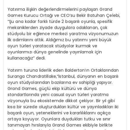
Yatırıma ilişkin değerlendirmelerini paylaşan Grand
Games Kurucu Ortağı ve CEO’su Bekir Batuhan Çelebi,
“Şu ana kadar farklı türde 2 başarılı oyunla, spesifik
mekaniklerden ziyade duygulara odaklanan, çok
stüdyolu bir eğlence merkezi yaratma vizyonumuzun
ilk adımlarını attık. Aldığımız bu yatırımı yeni büyük
oyun türleri yaratacak stüdyolar kurmak ve
oyunlarımızı dünya genelinde yayınlamak için
kullanacağız” dedi.
Yatırım turuna liderlik eden Balderton’ın Ortaklarından
Suranga Chandratillake,“İstanbul, dünyanın en başarılı
oyun stüdyolarından bazılarına ev sahipliği yapıyor.
Grand Games, güçlü ekip kültürü ve dünya
standartlarında yeni casual oyun türleri yaratma
vizyonuyla bu ekosistemde dikkat çekiyor. Bir yıl gibi
kısa bir sürede oluşturdukları kültür ve yayınladıkları iki
başarılı oyun, yeteneklerini ve kararlılıklarını açıkça
ortaya koyuyor. Oyunlara duydukları tutku ve sınır
tanımayan hırslarıyla Grand Games ekibiyle birlikte