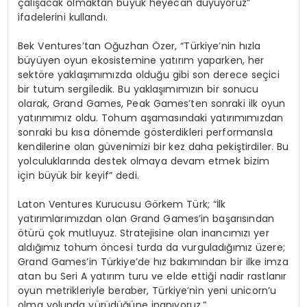
çalışacak olmaktan büyük heyecan duyuyoruz”
ifadelerini kullandı.
Bek Ventures’tan Oğuzhan Özer, “Türkiye’nin hızla
büyüyen oyun ekosistemine yatırım yaparken, her
sektöre yaklaşımımızda olduğu gibi son derece seçici
bir tutum sergiledik. Bu yaklaşımımızın bir sonucu
olarak, Grand Games, Peak Games’ten sonraki ilk oyun
yatırımımız oldu. Tohum aşamasındaki yatırımımızdan
sonraki bu kısa dönemde gösterdikleri performansla
kendilerine olan güvenimizi bir kez daha pekiştirdiler. Bu
yolculuklarında destek olmaya devam etmek bizim
için büyük bir keyif” dedi.
Laton Ventures Kurucusu Görkem Türk; “İlk
yatırımlarımızdan olan Grand Games’in başarısından
ötürü çok mutluyuz. Stratejisine olan inancımızı yer
aldığımız tohum öncesi turda da vurguladığımız üzere;
Grand Games’in Türkiye’de hız bakımından bir ilke imza
atan bu Seri A yatırım turu ve elde ettiği nadir rastlanır
oyun metrikleriyle beraber, Türkiye’nin yeni unicorn’u
olma yolunda yürüdüğüne inanıyoruz.”