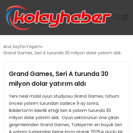
PLUS İNSAN KAYAKLARI
Ana Sayfa
Yaşam
Grand Games, Seri A turunda 30 milyon dolar yatırım aldı
SUWEN’IN İSTIHDAM MODELI EKONOMIDE KADIN
GÜCÜNÜBÜYÜTÜYOR
Grand Games, Seri A turunda 30
TANYER YAPI ZEMIN MÜHENDISLIĞINDE HEDEF
milyon dolar yatırım aldı
BÜYÜTTÜ
Yeni nesil mobil oyun stüdyosu Grand Games, tohum
öncesi yatırım turundan sadece 9 ay sonra,
TOROSLAR’DA PAZAR GERGİNLİĞİ!
Balderton’ın liderlik ettiği Seri A yatırım turunda 30
milyon dolar yatırım aldı. Oyun sektörünün öne çıkan
girişimlerinden Grand Games, Türkiye’nin en büyük Seri
A yatırım turlarından birine imza atarak 2025’e güçlü bir