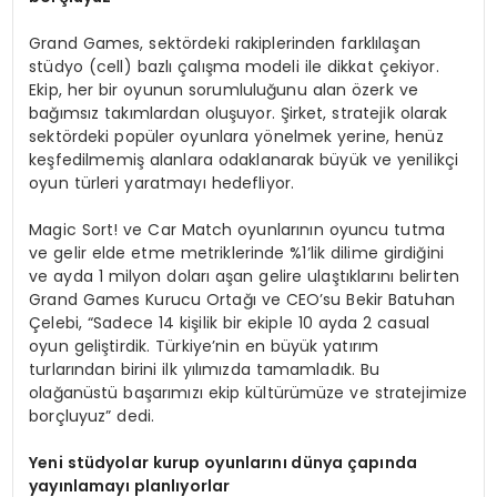
Grand Games, sektördeki rakiplerinden farklılaşan
stüdyo (cell) bazlı çalışma modeli ile dikkat çekiyor.
Ekip, her bir oyunun sorumluluğunu alan özerk ve
bağımsız takımlardan oluşuyor. Şirket, stratejik olarak
sektördeki popüler oyunlara yönelmek yerine, henüz
keşfedilmemiş alanlara odaklanarak büyük ve yenilikçi
oyun türleri yaratmayı hedefliyor.
Magic Sort! ve Car Match oyunlarının oyuncu tutma
ve gelir elde etme metriklerinde %1’lik dilime girdiğini
ve ayda 1 milyon doları aşan gelire ulaştıklarını belirten
Grand Games Kurucu Ortağı ve CEO’su Bekir Batuhan
Çelebi, “Sadece 14 kişilik bir ekiple 10 ayda 2 casual
oyun geliştirdik. Türkiye’nin en büyük yatırım
turlarından birini ilk yılımızda tamamladık. Bu
olağanüstü başarımızı ekip kültürümüze ve stratejimize
borçluyuz” dedi.
Yeni stüdyolar kurup oyunlarını dünya çapında
yayınlamayı planlıyorlar