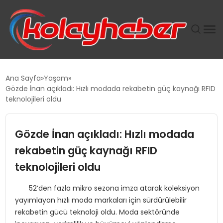
PLUS İNSAN KAYAKLARI
Ana Sayfa
Yaşam
Gözde İnan açıkladı: Hızlı modada rekabetin güç kaynağı RFID
SUWEN’IN İSTIHDAM MODELI EKONOMIDE KADIN
teknolojileri oldu
GÜCÜNÜBÜYÜTÜYOR
Gözde İnan açıkladı: Hızlı modada
TANYER YAPI ZEMIN MÜHENDISLIĞINDE HEDEF
BÜYÜTTÜ
rekabetin güç kaynağı RFID
teknolojileri oldu
TOROSLAR’DA PAZAR GERGİNLİĞİ!
52’den fazla mikro sezona imza atarak koleksiyon
yayımlayan hızlı moda markaları için sürdürülebilir
rekabetin gücü teknoloji oldu. Moda sektöründe