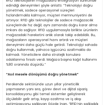
RFID teknolojisinin mağazalara entegrasyon sürecinde
edindiği deneyimleri şöyle anlattı: “Teknolojiyi doğru
yönetmek, sadece operasyonel süreçleri
hızlandırmakla kalmıyor, müşteri memnuniyetini de
artırıyor. RFID gibi teknolojiler de sadece mağazacılık
süreçlerinde hız değil; aynı zamanda doğru karar alma
imkanı da sağlıyor. RFID uygulamasıyla birlikte ürünlerin
mağazadaki hareketini anlık olarak takip edebildik. Bu,
mağazaların operasyonel hızını artırdı ve müşteri
deneyimini daha güçlü hale getirdi. Teknolojiyi sahada
doğru kullanmak, yalnızca işgücünü azaltmakla da
kalmadı. Yöneticilere daha stratejik konulara
odaklanma fırsatı verdi. Mağaza başına kağıt kullanımı
%80 oranında düşürdü.”
“
Asıl mesele d
ö
nüşümü doğru y
ö
netmek”
Perakende sektöründe uzun yıllar yöneticilik
yapmasının yanı sıra, görev devri ve dijital sipariş
konsolidasyonu gibi temel sistemler geliştirerek
ölçülebilir gelir artışı, kayıp azaltma ve iş akışı
optimizasyonu sağlayan Gözde İnan, “RFID’nin sağladığı