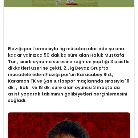
Elazığ
spor formas
ı
yla lig m
üsabakalarında şu ana
kadar yalnızca 50 dakika süre alan Haluk Mustafa
Tan, sınırlı oynama süresine rağmen yaptığı 3 asistle
dikkatleri üzerine çekti. 2.Lig Beyaz Grup’ta
mücadele eden Elazığspor’un Karacabey Bld.,
Karaman FK ve Şanlıurfaspor maçlarında sırasıyla 16
dk. , 8dk. ve 18 dk. süre alan oyuncu 3 maçta da
asist yaparak takımının galibiyetleri perçinlemesini
sağladı.