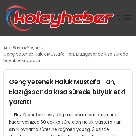
PLUS İNSAN KAYAKLARI
Ana Sayfa
Yaşam
Genç yetenek Haluk Mustafa Tan, Elazığspor’da kısa sürede
SUWEN’IN İSTIHDAM MODELI EKONOMIDE KADIN
büyük etki yarattı
GÜCÜNÜBÜYÜTÜYOR
Genç yetenek Haluk Mustafa Tan,
TANYER YAPI ZEMIN MÜHENDISLIĞINDE HEDEF
BÜYÜTTÜ
Elazığspor’da kısa sürede büyük etki
yarattı
TOROSLAR’DA PAZAR GERGİNLİĞİ!
Elazığspor formasıyla lig müsabakalarında şu ana
kadar yalnızca 50 dakika süre alan Haluk Mustafa Tan,
sınırlı oynama süresine rağmen yaptığı 3 asistle