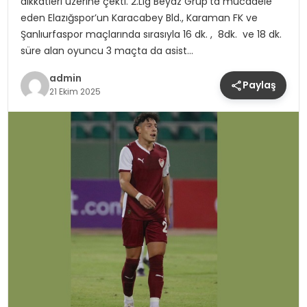
dikkatleri üzerine çekti. 2.Lig Beyaz Grup’ta mücadele
eden Elazığspor’un Karacabey Bld., Karaman FK ve
Şanlıurfaspor maçlarında sırasıyla 16 dk. , 8dk. ve 18 dk.
süre alan oyuncu 3 maçta da asist…
admin
Paylaş
21 Ekim 2025