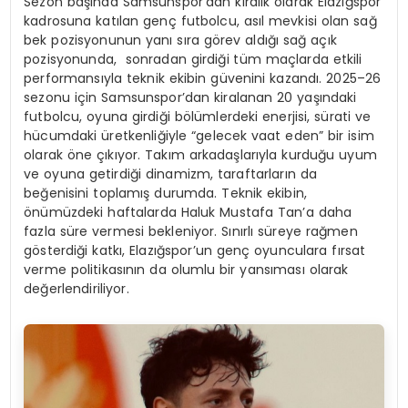
Sezon başında Samsunspor’dan kiralık olarak Elazığspor
kadrosuna katılan genç futbolcu, asıl mevkisi olan sağ
bek pozisyonunun yanı sıra görev aldığı sağ açık
pozisyonunda, sonradan girdiği tüm maçlarda etkili
performansıyla teknik ekibin güvenini kazandı. 2025–26
sezonu için Samsunspor’dan kiralanan 20 yaşındaki
futbolcu, oyuna girdiği bölümlerdeki enerjisi, sürati ve
hücumdaki üretkenliğiyle “gelecek vaat eden” bir isim
olarak öne çıkıyor. Takım arkadaşlarıyla kurduğu uyum
ve oyuna getirdiği dinamizm, taraftarların da
beğenisini toplamış durumda. Teknik ekibin,
önümüzdeki haftalarda Haluk Mustafa Tan’a daha
fazla süre vermesi bekleniyor. Sınırlı süreye rağmen
gösterdiği katkı, Elazığspor’un genç oyunculara fırsat
verme politikasının da olumlu bir yansıması olarak
değerlendiriliyor.