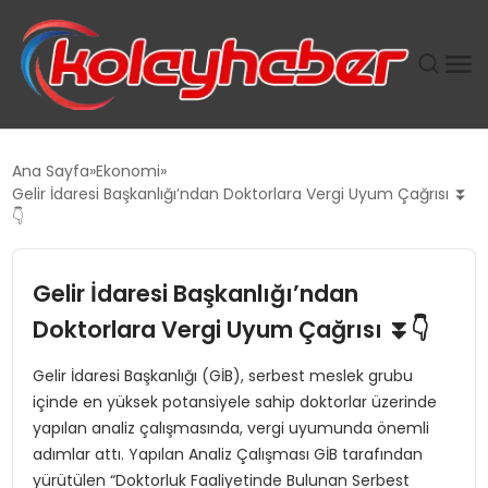
PLUS İNSAN KAYAKLARI
Ana Sayfa
Ekonomi
Gelir İdaresi Başkanlığı’ndan Doktorlara Vergi Uyum Çağrısı ⏬
SUWEN’IN İSTIHDAM MODELI EKONOMIDE KADIN
👇
GÜCÜNÜBÜYÜTÜYOR
Gelir İdaresi Başkanlığı’ndan
TANYER YAPI ZEMIN MÜHENDISLIĞINDE HEDEF
BÜYÜTTÜ
Doktorlara Vergi Uyum Çağrısı ⏬👇
Gelir İdaresi Başkanlığı (GİB), serbest meslek grubu
TOROSLAR’DA PAZAR GERGİNLİĞİ!
içinde en yüksek potansiyele sahip doktorlar üzerinde
yapılan analiz çalışmasında, vergi uyumunda önemli
adımlar attı. Yapılan Analiz Çalışması GİB tarafından
yürütülen “Doktorluk Faaliyetinde Bulunan Serbest