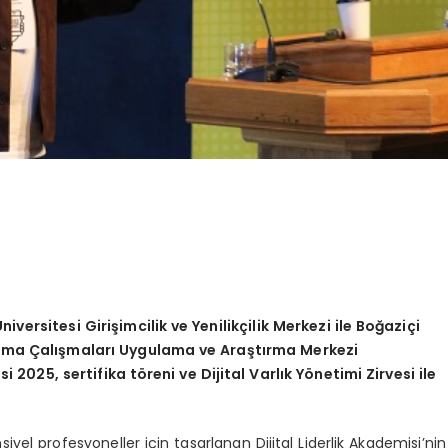
Ü
niversitesi Girişimcilik ve Yenilikçilik Merkezi ile Boğ
azi
çi
ınma Çalışmaları Uygulama ve Araştırma Merkezi
i 2025, sertifika t
ö
reni ve Dijital Varlık Y
ö
netimi Zirvesi ile
yel profesyoneller için tasarlanan Dijital Liderlik Akademisi’nin