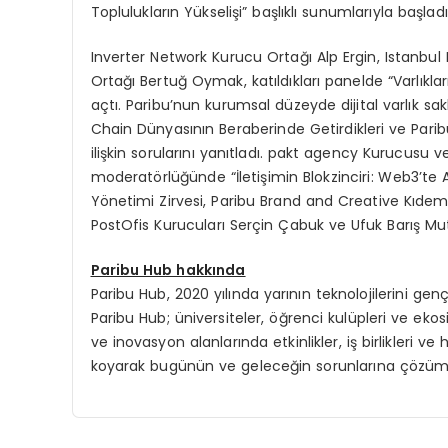
Toplulukların Yükselişi” başlıklı sunumlarıyla başladı
Inverter Network Kurucu Ortağı Alp Ergin, Istanbu
Ortağı Bertuğ Oymak, katıldıkları panelde “Varlıkla
açtı. Paribu’nun kurumsal düzeyde dijital varlık 
Chain Dünyasının Beraberinde Getirdikleri ve Pari
ilişkin sorularını yanıtladı. pakt agency Kurucusu 
moderatörlüğünde “İletişimin Blokzinciri: Web3’te An
Yönetimi Zirvesi, Paribu Brand and Creative Kıdem
PostOfis Kurucuları Serçin Çabuk ve Ufuk Barış Mutl
Paribu Hub hakkında
Paribu Hub, 2020 yılında yarının teknolojilerini gen
Paribu Hub; üniversiteler, öğrenci kulüpleri ve ekosi
ve inovasyon alanlarında etkinlikler, iş birlikleri v
koyarak bugünün ve geleceğin sorunlarına çözüm ü