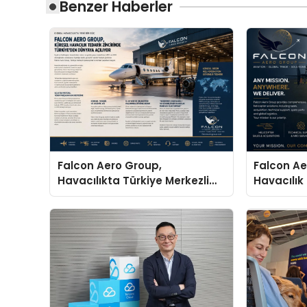
Benzer Haberler
Falcon Aero Group,
Falcon Ae
Havacılıkta Türkiye Merkezli
Havacılık
Küresel Çözüm Ortağı Olma
Türkiye’d
Yolunda İlerliyor