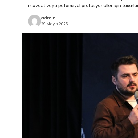
mevcut veya potansiyel profesyoneller için tasarlana
admin
29 Mayıs 2025