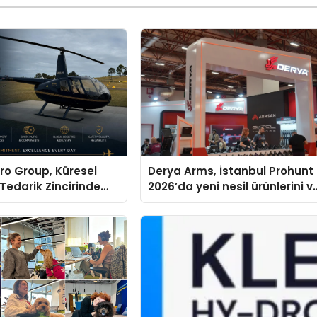
ro Group, Küresel
Derya Arms, İstanbul Prohunt
 Tedarik Zincirinde
2026’da yeni nesil ürünlerini v
en Dünyaya Açılıyor
global marka vizyonunu
sergiledi