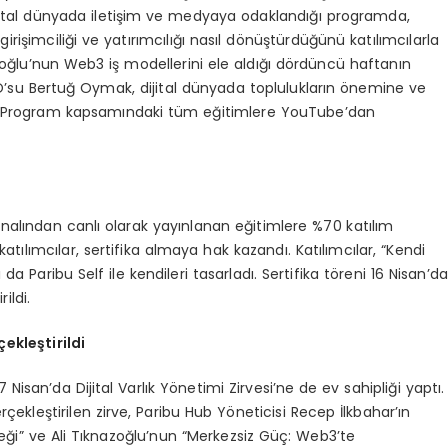
ijital dünyada iletişim ve medyaya odaklandığı programda,
işimciliği ve yatırımcılığı nasıl dönüştürdüğünü katılımcılarla
ğlu’nun Web3 iş modellerini ele aldığı dördüncü haftanın
O’su Bertuğ Oymak, dijital dünyada toplulukların önemine ve
 Program kapsamındaki tüm eğitimlere YouTube’dan
ından canlı olarak yayınlanan eğitimlere %70 katılım
katılımcılar, sertifika almaya hak kazandı. Katılımcılar, “Kendi
nı da Paribu Self ile kendileri tasarladı. Sertifika töreni 16 Nisan’da
ildi.
çekleştirildi
7 Nisan’da Dijital Varlık Yönetimi Zirvesi’ne de ev sahipliği yaptı.
çekleştirilen zirve, Paribu Hub Yöneticisi Recep İlkbahar’ın
eceği” ve Ali Tıknazoğlu’nun “Merkezsiz Güç: Web3’te