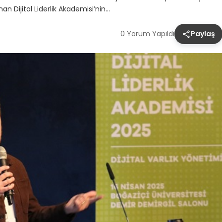
n Dijital Liderlik Akademisi’nin…
0 Yorum Yapıldı
Paylaş