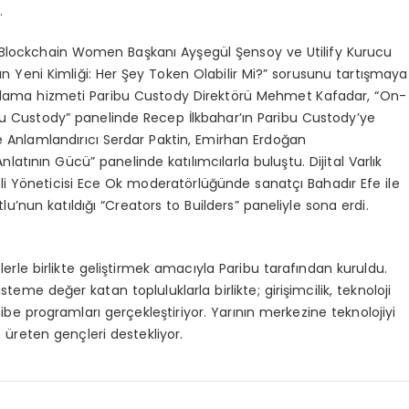
.
l Blockchain Women Başkanı Ayşegül Şensoy ve Utilify Kurucu
rın Yeni Kimliği: Her Şey Token Olabilir Mi?” sorusunu tartışmaya
saklama hizmeti Paribu Custody Direktörü Mehmet Kafadar, “On-
bu Custody” panelinde Recep İlkbahar’ın Paribu Custody’ye
ve Anlamlandırıcı Serdar Paktin, Emirhan Erdoğan
latının Gücü” panelinde katılımcılarla buluştu. Dijital Varlık
li Yöneticisi Ece Ok moderatörlüğünde sanatçı Bahadır Efe ile
u’nun katıldığı “Creators to Builders” paneliyle sona erdi.
çlerle birlikte geliştirmek amacıyla Paribu tarafından kuruldu.
steme değer katan topluluklarla birlikte; girişimcilik, teknoloji
e hibe programları gerçekleştiriyor. Yarının merkezine teknolojiyi
reten gençleri destekliyor.