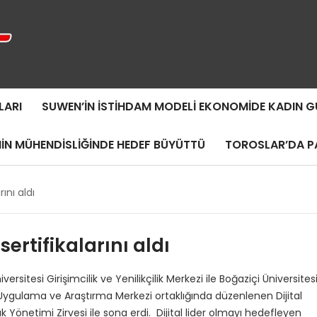
LARI
SUWEN’IN İSTIHDAM MODELI EKONOMIDE KADIN
MIN MÜHENDISLIĞINDE HEDEF BÜYÜTTÜ
TOROSLAR’DA PA
rını aldı
 sertifikalarını aldı
esi Girişimcilik ve Yenilikçilik Merkezi ile Boğaziçi Üniversites
ygulama ve Araştırma Merkezi ortaklığında düzenlenen Dijital
lık Yönetimi Zirvesi ile sona erdi. Dijital lider olmayı hedefleyen