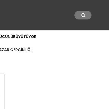
 GÜCÜNÜBÜYÜTÜYOR
ZAR GERGİNLİĞİ!
i