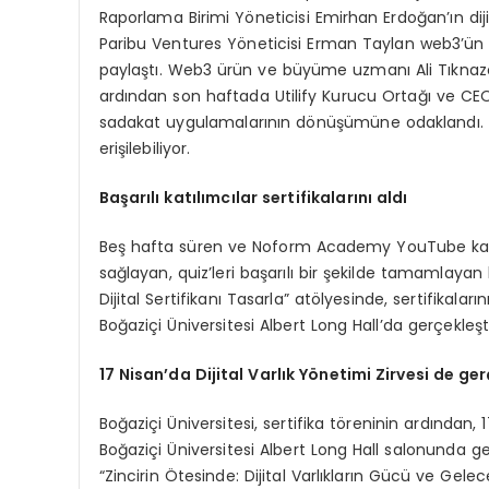
Raporlama Birimi Yöneticisi Emirhan Erdoğan’ın d
Paribu Ventures Yöneticisi Erman Taylan web3’ün gir
paylaştı. Web3 ürün ve büyüme uzmanı Ali Tıknazo
ardından son haftada Utilify Kurucu Ortağı ve CE
sadakat uygulamalarının dönüşümüne odaklandı.
erişilebiliyor.
Başarılı katılımcılar sertifikalarını aldı
Beş hafta süren ve Noform Academy YouTube kanal
sağlayan, quiz’leri başarılı bir şekilde tamamlayan 
Dijital Sertifikanı Tasarla” atölyesinde, sertifikaları
Boğaziçi Üniversitesi Albert Long Hall’da gerçekleştir
17 Nisan
’
da Dijital Varlık Y
ö
netimi Zirvesi de ger
Boğaziçi Üniversitesi, sertifika töreninin ardından, 1
Boğaziçi Üniversitesi Albert Long Hall salonunda ger
“Zincirin Ötesinde: Dijital Varlıkların Gücü ve Gel