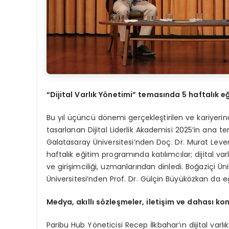
“Dijital Varlık Y
ö
netimi” temasında 5 haftalık e
Bu yıl üçüncü dönemi gerçekleştirilen ve kariyerind
tasarlanan Dijital Liderlik Akademisi 2025’in ana tem
Galatasaray Üniversitesi’nden Doç. Dr. Murat Levent
haftalık eğitim programında katılımcılar; dijital varl
ve girişimciliği, uzmanlarından dinledi. Boğaziçi Ü
Üniversitesi’nden Prof. Dr. Gülçin Büyüközkan da e
Medya, akıllı s
ö
zleşmeler, iletişim ve dahası ko
Paribu Hub Yöneticisi Recep İlkbahar’ın dijital varl