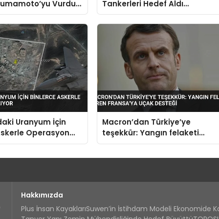
umamoto’yu Vurdu
Tankerleri Hedef Aldı
 Köprüler Yıkıldı Çok
Ürdün’deki ABD Üssüne Füze
an Kaybı Var
Saldırısı Düzenledi
daki Uranyum İçin
Macron’dan Türkiye’ye
Askerle Operasyon
teşekkür: Yangın felaketi
süren Fransa’ya uçak desteği
Hakkımızda
Plus İnsan Kayakları
Suwen’in İstihdam Modeli Ekonomide 