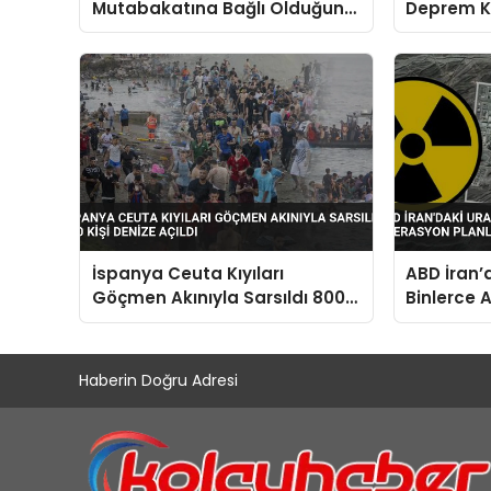
Mutabakatına Bağlı Olduğunu
Deprem K
Duyurdu
AVM Yollar
Sayıda C
İspanya Ceuta Kıyıları
ABD İran’
Göçmen Akınıyla Sarsıldı 800
Binlerce 
Kişi Denize Açıldı
Planlıyor
Haberin Doğru Adresi