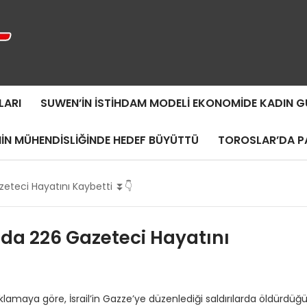
LARI
SUWEN’IN İSTIHDAM MODELI EKONOMIDE KADIN
MIN MÜHENDISLIĞINDE HEDEF BÜYÜTTÜ
TOROSLAR’DA PA
azeteci Hayatını Kaybetti ⏬👇
ında 226 Gazeteci Hayatını
maya göre, İsrail’in Gazze’ye düzenlediği saldırılarda öldürdüğ