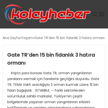
PLUS İNSAN KAYAKLARI
Ana Sayfa
Yaşam
Gate TR’den 15 bin fidanlık 3 hatıra ormanı
SUWEN’IN İSTIHDAM MODELI EKONOMIDE KADIN
GÜCÜNÜBÜYÜTÜYOR
Gate TR’den 15 bin fidanlık 3 hatıra
ormanı
TANYER YAPI ZEMIN MÜHENDISLIĞINDE HEDEF
BÜYÜTTÜ
Kripto para borsası Gate TR, orman yangınlarının
yaralarını sarmak için harekete geçtiğini duyurdu. Gate
TOROSLAR’DA PAZAR GERGİNLİĞİ!
TR, TEMA Vakfı aracılığıyla 3 orman kurmak üzere 15 bin
fidan bağışladı. İSTANBUL — Farklı sektörlerden
sorumluluk sahibi markalar, Türkiye’nin çeşitli
bölgelerinde yaşanan orman yangınlarının etkisini
hafifletmek ve yeniden ağaçlandırma çalışmalarına