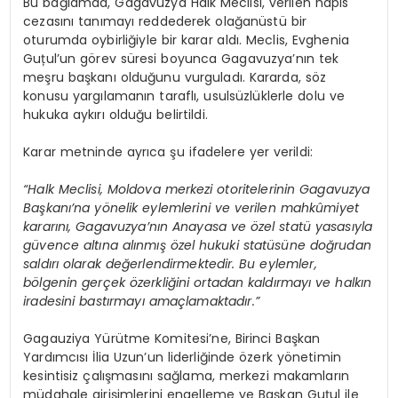
Bu bağlamda, Gagavuzya Halk Meclisi, verilen hapis
cezasını tanımayı reddederek olağanüstü bir
oturumda oybirliğiyle bir karar aldı. Meclis, Evghenia
Guțul’un görev süresi boyunca Gagavuzya’nın tek
meşru başkanı olduğunu vurguladı. Kararda, söz
konusu yargılamanın taraflı, usulsüzlüklerle dolu ve
hukuka aykırı olduğu belirtildi.
Karar metninde ayrıca şu ifadelere yer verildi:
“Halk Meclisi, Moldova merkezi otoritelerinin Gagavuzya
Başkanı’na yönelik eylemlerini ve verilen mahkûmiyet
kararını, Gagavuzya’nın Anayasa ve özel statü yasasıyla
güvence altına alınmış özel hukuki statüsüne doğrudan
saldırı olarak değerlendirmektedir. Bu eylemler,
bölgenin gerçek özerkliğini ortadan kaldırmayı ve halkın
iradesini bastırmayı amaçlamaktadır.”
Gagauziya Yürütme Komitesi’ne, Birinci Başkan
Yardımcısı İlia Uzun’un liderliğinde özerk yönetimin
kesintisiz çalışmasını sağlama, merkezi makamların
müdahale girişimlerini engelleme ve Başkan Guțul ile