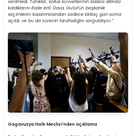
verilmedi. Tanıklar, kolluk kuvvetlerinin baskısı altında
kaldıklarını ifade etti. Dava, Gutul’un başkanlık
seçimlerini kazanmasından sadece birkaç gün sonra
açıldı, ve bu da sürecin tarafsızlığını sorgulatıyor.”
Gagavuzya Halk Meclisi
’
nden a
çı
klama