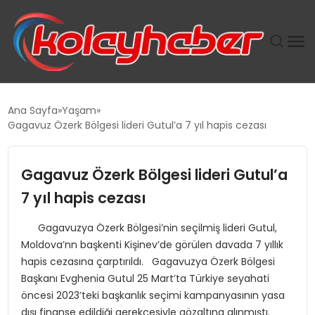
PLUS İNSAN KAYAKLARI
Ana Sayfa
Yaşam
Gagavuz Özerk Bölgesi lideri Gutul’a 7 yıl hapis cezası
SUWEN’IN İSTIHDAM MODELI EKONOMIDE KADIN
GÜCÜNÜBÜYÜTÜYOR
Gagavuz Özerk Bölgesi lideri Gutul’a
TANYER YAPI ZEMIN MÜHENDISLIĞINDE HEDEF
7 yıl hapis cezası
BÜYÜTTÜ
Gagavuzya Özerk Bölgesi’nin seçilmiş lideri Gutul,
Moldova’nn başkenti Kişinev’de görülen davada 7 yıllık
TOROSLAR’DA PAZAR GERGİNLİĞİ!
hapis cezasına çarptırıldı. Gagavuzya Özerk Bölgesi
Başkanı Evghenia Gutul 25 Mart’ta Türkiye seyahati
öncesi 2023’teki başkanlık seçimi kampanyasının yasa
dışı finanse edildiği gerekçesiyle gözaltına alınmıştı.