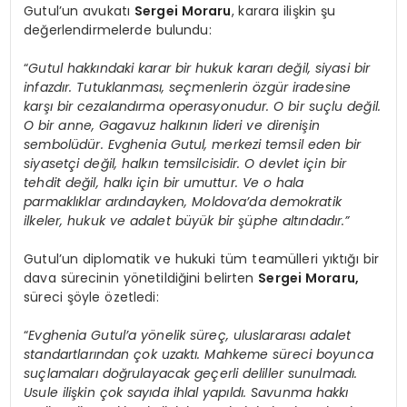
Gutul’un avukatı
Sergei Moraru
, karara ilişkin şu
değerlendirmelerde bulundu:
“
Gutul hakkındaki karar bir hukuk kararı değil, siyasi bir
infazdır. Tutuklanması, seçmenlerin özgür iradesine
karşı bir cezalandırma operasyonudur. O bir suçlu değil.
O bir anne, Gagavuz halkının lideri ve direnişin
sembolüdür. Evghenia Gutul, merkezi temsil eden bir
siyasetçi değil, halkın temsilcisidir. O devlet için bir
tehdit değil, halkı için bir umuttur. Ve o hala
parmaklıklar ardındayken, Moldova’da demokratik
ilkeler, hukuk ve adalet büyük bir şüphe altındadır.”
Gutul’un diplomatik ve hukuki tüm teamülleri yıktığı bir
dava sürecinin yönetildiğini belirten
Sergei Moraru,
süreci şöyle özetledi:
“
Evghenia Gutul’a yönelik süreç, uluslararası adalet
standartlarından çok uzaktı. Mahkeme süreci boyunca
suçlamaları doğrulayacak geçerli deliller sunulmadı.
Usule ilişkin çok sayıda ihlal yapıldı. Savunma hakkı