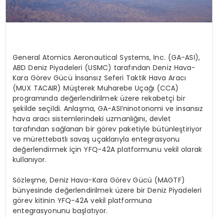
General
Atomics
Aeronautical
Systems
,
Inc
. (GA-ASI),
ABD Deniz Piyadeleri (USMC) tarafından Deniz Hava-
Kara G
ö
rev
Gücü İnsansız Seferi Taktik Hava Aracı
(MUX TACAIR)
Müşterek Muharebe Uçağı
(CCA)
programında değerlendirilmek üzere rekabetçi bir
şekilde seçildi. Anlaşma, GA-
ASI’nin
otonomi ve insansız
hava aracı sistemlerindeki uzmanlığını, devlet
tarafından sağlanan bir g
ö
rev
paketiyle bütünleştiriyor
ve mürettebatlı savaş uçaklarıyla entegrasyonu
değerlendirmek için YFQ-42A platformunu vekil olarak
kullanıyor.
S
ö
zleşme
, Deniz Hava-Kara G
ö
rev
Gücü
(MAGTF)
b
ünyesinde
değerlendirilmek üzere bir Deniz Piyadeleri
g
ö
rev
kitinin YFQ-42A vekil platformuna
entegrasyonunu başlatıyor.