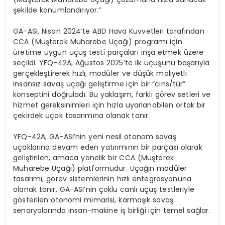
şekilde konumlandırıyor.”
GA-ASI, Nisan 2024’te ABD Hava Kuvvetleri tarafından
CCA (Müşterek Muharebe Uçağı) programı için
üretime uygun uçuş
testi par
çaları inşa etmek üzere
seçildi. YFQ-42A, Ağustos 2025’te ilk uçuşunu başarıyla
gerçekleştirerek hızlı, modüler ve düşük maliyetli
insansız savaş uçağı
geli
ştirme
için bir “cins/tür”
konseptini doğruladı. Bu yaklaşım, farklı g
ö
rev
setleri ve
hizmet gereksinimleri iç
in h
ızla
uyarlanabilen ortak bir
çekirdek uçak tasarımına olanak tanır.
YFQ-42A, GA-
ASI’nin
yeni nesil otonom savaş
uçaklarına devam eden yatırımının bir parçası olarak
geliştirilen, amaca y
ö
nelik
bir CCA (Müşterek
Muharebe Uçağı) platformudur. Uçağı
n mod
üler
tasarımı, g
ö
rev
sistemlerinin hızlı entegrasyonuna
olanak tanır. GA-
ASI’nin
çoklu canlı uçuş testleriyle
g
ö
sterilen
otonomi mimarisi, karmaşık savaş
senaryolarında insan-makine iş
birliğ
i i
çin
temel sağlar.