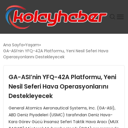
PLUS İNSAN KAYAKLARI
Ana Sayfa
Yaşam
GA-ASI’nin YFQ-42A Platformu, Yeni Nesil Seferi Hava
SUWEN’IN İSTIHDAM MODELI EKONOMIDE KADIN
Operasyonlarını Destekleyecek
GÜCÜNÜBÜYÜTÜYOR
GA-ASI’nin YFQ-42A Platformu, Yeni
TANYER YAPI ZEMIN MÜHENDISLIĞINDE HEDEF
BÜYÜTTÜ
Nesil Seferi Hava Operasyonlarını
Destekleyecek
TOROSLAR’DA PAZAR GERGİNLİĞİ!
General Atomics Aeronautical Systems, Inc. (GA-ASI),
ABD Deniz Piyadeleri (USMC) tarafından Deniz Hava-
Kara Görev Gücü İnsansız Seferi Taktik Hava Aracı (MUX