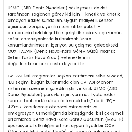
USMC (ABD Deniz Piyadeleri) s
ö
zleşmesi
, devlet
tarafından sağlanan g
ö
rev
kiti
için –
kinetik ve kinetik
olmayan etkiler sunabilen, uygun maliyetli,
sens
ö
r
açısından zengin, yazılım tanımlı bir paket –
otonominin hızlı bir şekilde geliştirilmesini ve çözümün
seferi operasyonlarda kullanılmak üzere
konumlandırılmasını içeriyor. Bu çalışma, gelecekteki
MUX TACAIR (Deniz Hava-Kara G
ö
rev
Gücü İnsansız
Seferi Taktik Hava Aracı) yeteneklerinin
değerlendirmelerini destekleyecektir.
GA-ASI İleri Programlar Başkan Yardımcısı Mike
Atwood
,
“Bu seçim, bugün kullanımda olan GA-ASI otonom
sistemleri üzerine inşa edilmiştir ve kritik USMC (ABD
Deniz Piyadeleri) g
ö
revleri
için yeni nesil yetenekler
sunma taahhüdümüzü g
ö
stermektedir
,” dedi. “FQ-
42’miz, kanıtlanmış otonomi mimarimiz ve
entegrasyon uzmanlığımızla birleştiğinde, bizi çekişmeli
ortamlarda Deniz Hava-Kara G
ö
rev
Gücü’nün (MAGTF)
operasyonel etkinliğini artıran uygun fiyatlı bir CCA
(Müşterek Muharebe Uçağı) çözümünü hızla sunacak