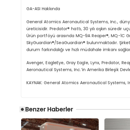
GA-ASI Hakkında
General Atomics
Aeronautical
Systems, Inc., d
üny
üreticisidir.
Predator
®
hatt
ı, 30 yılı aşkın süredir
Ü
rün
portf
ö
yü
arası
nda MQ-9A Reaper
®
, MQ-1C G
SkyGuardian
®
/SeaGuardian
® bulunmaktadır. Şirke
durum farkı
ndal
ığı
ve
h
ızlı
müdahale imkanı sağla
Avenger, EagleEye, Gray Eagle, Lynx, Predator, R
Aeronautical Systems, Inc.
’
in Amerika Birleşik Devle
KAYNAK:
General Atomics
Aeronautical
Systems, I
Benzer Haberler