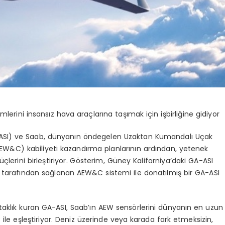
emlerini insansız hava araçlarına taşımak için işbirliğine gidiyor
SI) ve Saab, d
ünyanın
ö
nde
gelen Uzaktan Kumandalı Uçak
EW&C) kabiliyeti kazandı
rma
planlarının
ardından, yetenek
erini birleştiriyor. G
ö
sterim, Güney Kaliforniya
’
daki
GA-ASI
 tarafından sağlanan AEW&C sistemi ile donatılmış bir GA-ASI
rtaklık kuran GA-ASI, Saab’ın AEW
sens
ö
rlerini
dünyanın en uzun
le eşleştiriyor. Deniz üzerinde veya karada fark etmeksizin,