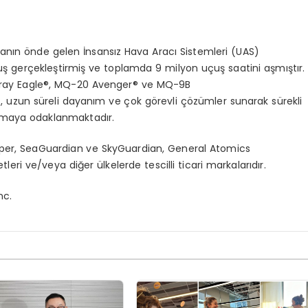
anın
ö
nde
gelen İnsansız Hava Aracı Sistemleri (UAS)
 uçuş gerçekleştirmiş ve toplamda 9 milyon uçuş saatini aşmıştır.
ray Eagle
®
, MQ-20 Avenger
®
ve MQ-9B
t, uzun süreli dayanım ve ç
ok
g
ö
revli
çözümler sunarak sürekli
maya odaklanmaktadır.
eaper, SeaGuardian ve SkyGuardian, General Atomics
tleri ve/veya diğer ülkelerde tescilli ticari markalarıdır.
nc.