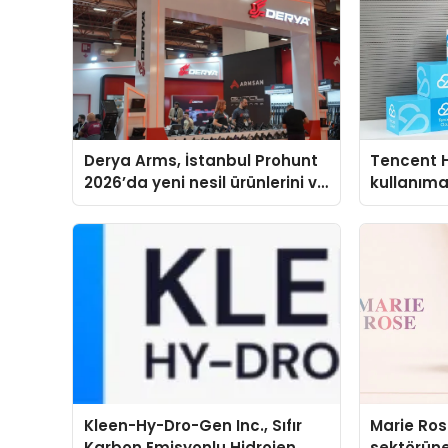
Derya Arms, İstanbul Prohunt
Tencent 
2026’da yeni nesil ürünlerini ve
kullanım
global marka vizyonunu
sergiledi
Kleen-Hy-Dro-Gen Inc., Sıfır
Marie Ro
Karbon Emisyonlu Hidrojen
sektörüne