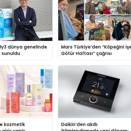
Hy3 dünya genelinde
Mars Türkiye’den “Köpeğini İş
a sunuldu
Götür Haftası” çağrısı
se kozmetik
Daikin’den akıllı
 giriş yaptı
iklimlendirmede yeni dönem: