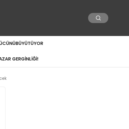
 GÜCÜNÜBÜYÜTÜYOR
ZAR GERGİNLİĞİ!
ecek