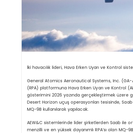
İki havacılık lideri, Hava Erken Uyarı ve Kontrol sist
General Atomics Aeronautical Systems, Inc. (GA-A
(RPA) platformuna Hava Erken Uyarı ve Kontrol (A
g
ö
sterimini
2026 yazında gerçekleştirmek üzere güçl
Desert
Horizon uçuş operasyonları tesisinde, Saab
MQ-9B kullanılarak yapılacak.
AEW&C sistemlerinde lider şirketlerden Saab ile o
menzilli ve en yüksek dayanımlı RPA
’
sı
olan MQ-9B i