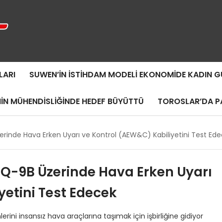
LARI
SUWEN’IN İSTIHDAM MODELI EKONOMIDE KADIN
MIN MÜHENDISLIĞINDE HEDEF BÜYÜTTÜ
TOROSLAR’DA PA
rinde Hava Erken Uyarı ve Kontrol (AEW&C) Kabiliyetini Test Ed
Q-9B Üzerinde Hava Erken Uyarı
yetini Test Edecek
mlerini insansız hava araçlarına taşımak için işbirliğine gidiyor