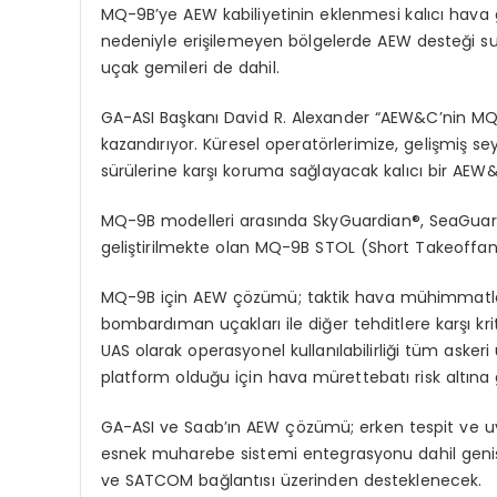
MQ-9B
’
ye AEW kabiliyetinin eklenmesi kalıcı hava 
nedeniyle erişilemeyen b
ö
lgelerde
AEW desteği su
uçak gemileri de dahil.
GA-ASI Başkanı
David R. Alexander
“
AEW&C
’
nin
MQ
kazandırıyor.
Kü
resel operat
ö
rlerimize
, gelişmiş se
sürülerine karşı koruma sağlayacak kalıcı bir AE
MQ-9B modelleri arası
nda SkyGuardian
®
, SeaGuar
geliştirilmekte olan MQ-9B STOL (
Short
Takeoff
a
MQ-9B
i
ç
in AEW
çözümü; taktik hava mühimmatları
bombardıman uçakları
ile di
ğer
tehditlere karşı kri
UAS olarak operasyonel kullanılabilirliği tüm asker
platform olduğu için hava mürettebatı risk altına 
GA-ASI ve Saab’ın AEW çözümü; erken tespit ve uya
esnek muharebe sistemi entegrasyonu dahil geniş
ve SATCOM bağlantısı üzerinden desteklenecek.