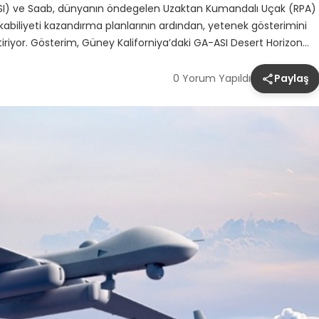
SI) ve Saab, dünyanın öndegelen Uzaktan Kumandalı Uçak (RPA)
biliyeti kazandırma planlarının ardından, yetenek gösterimini
tiriyor. Gösterim, Güney Kaliforniya’daki GA-ASI Desert Horizon…
0 Yorum Yapıldı
Paylaş