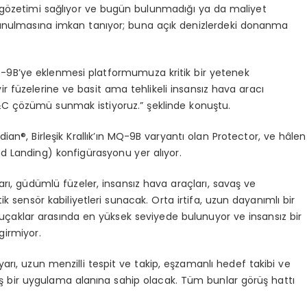
g
ö
zetimi
sağlıyor ve bugün bulunmadığı ya da maliyet
nulmasına imkan tanıyor; buna açık denizlerdeki donanma
-9B
’
ye eklenmesi platformumuza kritik bir yetenek
yir füzelerine ve basit ama tehlikeli insansız hava aracı
W&C çözümü sunmak istiyoruz.” şeklinde konuştu.
dian
®, Birleşik Krallık’ın MQ-9B varyantı olan
Protector
, ve hâlen
nd
Landing
) konfigürasyonu yer alıyor.
, güdümlü füzeler, insansız hava araçları, savaş ve
tik
sens
ö
r kabiliyetleri sunacak. Orta irtifa, uzun dayanımlı bir
i uçaklar arasında en yüksek seviyede bulunuyor ve insansız bir
girmiyor.
rı, uzun menzilli tespit ve takip, eşzamanlı hedef takibi ve
 bir uygulama alanına sahip olacak. Tüm bunlar g
ö
rüş
hatt
ı