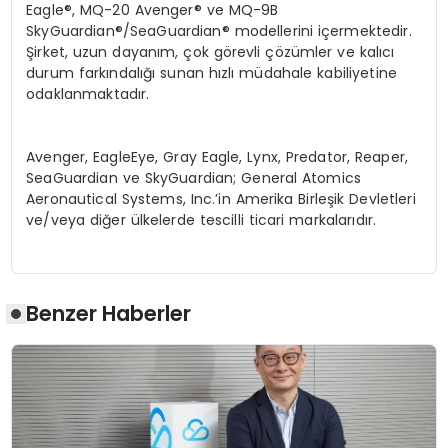
Eagle
®
, MQ-20 Avenger
®
ve MQ-9B
SkyGuardian
®
/SeaGuardian
® modellerini içermektedir.
Şirket, uzun dayanım, çok g
ö
revli çözümler ve kalıcı
durum farkı
ndal
ığı sunan hızlı müdahale kabiliyetine
odaklanmaktadır.
Avenger, EagleEye, Gray Eagle, Lynx, Predator, Reaper,
SeaGuardian ve SkyGuardian; General Atomics
Aeronautical Systems, Inc.
’
in Amerika Birleşik Devletleri
ve/veya diğer ülkelerde tescilli ticari markalarıdır.
Benzer Haberler