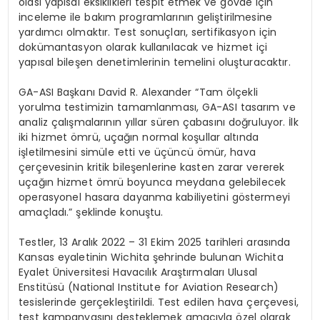
olası yapısal eksiklikleri tespit etmek ve g
ö
vde i
çin
inceleme ile bakım programlarının geliştirilmesine
yardımcı olmaktır. Test sonuçları, sertifikasyon için
dokümantasyon olarak kullanılacak ve hizmet içi
yapısal bileşen denetimlerinin temelini oluşturacaktır.
GA-ASI Başkanı
David R. Alexander
“
Tam
ö
lçekli
yorulma testimizin tamamlanması, GA-ASI tasarım ve
analiz çalışmalarının yıllar sü
ren
çabasını doğruluyor. İlk
iki hizmet
ö
mrü, uçağın normal koşullar altında
işletilmesini simüle etti ve üçüncü ömür, hava
çerçevesinin kritik bileşenlerine kasten zarar vererek
uçağın hizmet
ö
mrü boyunca meydana gelebilecek
operasyonel hasara dayanma kabiliyetini g
ö
stermeyi
amaçladı.” şeklinde konuştu.
Testler, 13 Aralık 2022 – 31 Ekim 2025 tarihleri arasında
Kansas eyaletinin Wichita şehrinde bulunan Wichita
Eyalet
Ü
niversitesi Havacılık Araştırmaları Ulusal
Enstitüsü (National Institute for Aviation Research)
tesislerinde gerçekleştirildi. Test edilen hava çerçevesi,
test kampanyasını desteklemek amacıyla
ö
zel olarak