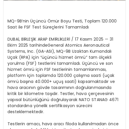
MQ-9B
’
nin Üçüncü Ömür Boyu Testi, Toplam 120.000
Saat ile FSF Test Süreçlerini Tamamladı
DUBA
İ, Bİ
RLE
ŞİK ARAP EMİRLİ
KLER
İ /
17 Kasım 2025
—
31
Ekim 2025 tarihinde
General Atomics Aeronautical
Systems, Inc. (GA-ASI), MQ-9B Uzaktan Kumandalı
Uçak (RPA) için “üçüncü hizmet
ö
mrü”
tam
ö
lçekli
yorulma (FSF) testlerini tamamladı. Üçüncü ve son
hizmet
ö
mrü için FSF testlerinin tamamlanması
,
platform i
çin toplamda 120.000 çalışma saati (uçak
ö
mrü başına 40.000+ uçuş saati) kapsamaktadır ve
hava aracının g
ö
vde tasarımını
n do
ğrulanmasında
kritik bir kilometre taşıdır. Testler, hava çerçevesinin
yapısal bütünlüğünü doğrulayarak NATO STANAG 4671
standardına y
ö
nelik sertifikasyon sürecini
desteklemektedir.
Testlerin amacı, hava aracı filoda kullanılmadan
ö
nce