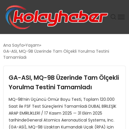
PLUS İNSAN KAYAKLARI
Ana Sayfa
Yaşam
GA-ASI, MQ-9B Üzerinde Tam Ölçekli Yorulma Testini
SUWEN’IN İSTIHDAM MODELI EKONOMIDE KADIN
Tamamladı
GÜCÜNÜBÜYÜTÜYOR
GA-ASI, MQ-9B Üzerinde Tam Ölçekli
TANYER YAPI ZEMIN MÜHENDISLIĞINDE HEDEF
BÜYÜTTÜ
Yorulma Testini Tamamladı
MQ-9B’nin Üçüncü Ömür Boyu Testi, Toplam 120.000
TOROSLAR’DA PAZAR GERGİNLİĞİ!
Saat ile FSF Test Süreçlerini Tamamladı DUBAİ, BİRLEŞİK
ARAP EMİRLİKLERİ / 17 Kasım 2025 — 31 Ekim 2025
tarihindeGeneral Atomics Aeronautical Systems, Inc.
(GA-ASI), MQ-9B Uzaktan Kumandalı Uçak (RPA) için