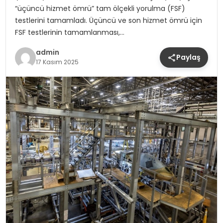
“üçüncü hizmet ömrü” tam ölçekli yorulma (FSF)
testlerini tamamladı. Üçüncü ve son hizmet ömrü için
FSF testlerinin tamamlanması,…
admin
Paylaş
17 Kasım 2025