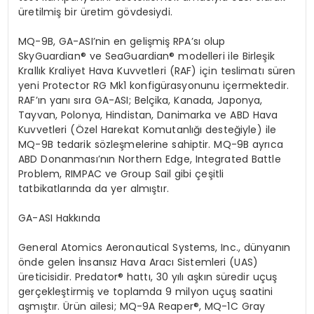
üretilmiş bir üretim g
ö
vdesiydi.
MQ-9B, GA-ASI
’
nin en gelişmiş RPA
’
sı olup
SkyGuardian®
ve SeaGuardian
® modelleri ile Birleşik
Krallık Kraliyet Hava Kuvvetleri (RAF) için teslimatı süren
yeni Protector RG Mk1 konfigürasyonunu içermektedir.
RAF’ın yanı sıra GA-ASI; Belçika, Kanada, Japonya,
Tayvan, Polonya, Hindistan, Danimarka ve ABD Hava
Kuvvetleri (Özel Harekat Komutanlığı
deste
ğiyle) ile
MQ-9B tedarik s
ö
zleşmelerine sahiptir. MQ-9B ayrıca
ABD Donanması’nın
Northern Edge
,
Integrated Battle
Problem
,
RIMPAC
ve
Group Sail
gibi çeşitli
tatbikatlarında da yer almıştır.
GA-ASI Hakkında
General Atomics Aeronautical Systems, Inc., d
ünyanın
ö
nde gelen İnsansız Hava Aracı Sistemleri (UAS)
üreticisidir. Predator®
hatt
ı, 30 yılı aşkın süredir uçuş
gerçekleştirmiş ve toplamda 9 milyon uçuş saatini
aşmıştır.
Ü
rün ailesi; MQ-9A Reaper®
, MQ-1C Gray