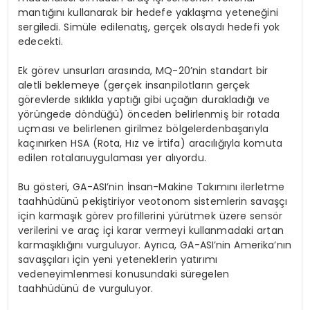
mantığını
kullanarak
bir
hedefe
yaklaşma
yeteneğini
sergiledi
.
Simüle
edilen
atış
,
gerçek
olsaydı
hedefi
yok
edecekti
.
Ek g
ö
rev
unsurları
arasında
, MQ-20’nin
standart
bir
aletli
beklemeye
(
gerçek
insan
pilotların
gerçek
g
ö
revlerde
sıklıkla
yaptığı
gibi
uçağın
durakladığı
ve
y
ö
rü
ngede d
ö
ndüğü
)
ö
nceden
belirlenmiş
bir
rotada
uç
mas
ı
ve
belirlenen
girilmez
b
ö
lgelerden
başarıyla
kaçını
rken HSA (Rota, H
ız
ve
İrtifa
)
aracılığıyla
komuta
edilen
rotaları
uygulaması
yer
alıyordu
.
Bu g
ö
steri
, GA-
ASI’nin
İ
nsan-Makine
Tak
ımını
ilerletme
taahhüdünü
pekiştiriyor
ve
otonom
sistemlerin
savaşçı
için
karmaşık
g
ö
rev
profillerini
yürütmek
üzere
sens
ö
r
verilerini
ve
araç
içi
karar
vermeyi
kullanmadaki
artan
karmaşıklığını
vurguluyor
.
Ayrıca
, GA-
ASI’nin
Amerika’nın
savaşçıları
için
yeni
yeteneklerin
yatırımı
ve
deneyimlenmesi
konusundaki
sü
regelen
taahh
üdünü
de
vurguluyor
.