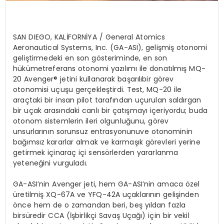
SAN DIEGO, KAL
İ
FORN
İYA /
General Atomics
Aeronautical
Systems, Inc. (GA-ASI),
geli
şmiş
otonomi
geliştirmedeki
en
son g
ö
steriminde
,
en
son
hükümet
referans
otonomi
yazılımı
ile donat
ılmış
MQ-
20 Avenger®
jetini
kullanarak
başarılı
bir
g
ö
rev
otonomisi
uçuşu
gerçekleştirdi
. Test, MQ-20
ile
araçtaki
bir
insan
pilot
tarafından
uçurulan
saldırgan
bir
uçak
arasındaki
canlı
bir
çatışmayı
içeriyordu
;
bu
da
otonom
sistemlerin
ileri
olgunluğunu
, g
ö
rev
unsurlarının
sorunsuz
entrasyonunu
ve
otonominin
bağımsız
kararlar
almak
ve
karmaşık
g
ö
revleri
yerine
getirmek
için
araç
iç
i sens
ö
rlerden
yararlanma
yeteneğini
vurguladı
.
GA-
ASI’nin
Avenger
jeti
, hem GA-
ASI’nin
amaca
ö
zel
üretilmiş
XQ-67A
ve
YFQ-42A
uçaklarının
gelişinden
ö
nce
hem de o
zamandan
beri
,
beş
yıldan
fazla
bir
süredir
CCA (
İşbirlikçi
Savaş
Uçağı
)
için
bir
vekil