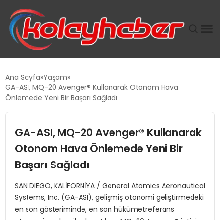
PLUS İNSAN KAYAKLARI
Ana Sayfa
Yaşam
GA-ASI, MQ-20 Avenger® Kullanarak Otonom Hava
SUWEN’IN İSTIHDAM MODELI EKONOMIDE KADIN
Önlemede Yeni Bir Başarı Sağladı
GÜCÜNÜBÜYÜTÜYOR
GA-ASI, MQ-20 Avenger® Kullanarak
TANYER YAPI ZEMIN MÜHENDISLIĞINDE HEDEF
BÜYÜTTÜ
Otonom Hava Önlemede Yeni Bir
Başarı Sağladı
TOROSLAR’DA PAZAR GERGİNLİĞİ!
SAN DIEGO, KALİFORNİYA / General Atomics Aeronautical
Systems, Inc. (GA-ASI), gelişmiş otonomi geliştirmedeki
en son gösteriminde, en son hükümetreferans