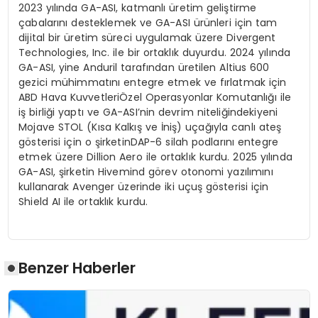
2023
yılında
GA-ASI,
katmanlı
üretim
geliştirme
çabalarını
desteklemek
ve
GA-ASI
ürünleri
için
tam
dijital
bir
üretim
süreci
uygulamak
üzere
Divergent
Technologies, Inc.
ile
bir
ortaklık
duyurdu
. 2024
yılında
GA-ASI,
yine
Anduril
tarafından
ü
retilen Altius 600
gezici m
ühimmatını
entegre
etmek
ve
fırlatmak
için
ABD
Hava
Kuvvetleri
Özel
Operasyonlar
Komutanlığı
ile
iş
birliği
yaptı
ve
GA-
ASI’nin
devrim
niteliğindeki
yeni
Mojave STOL (
Kısa
Kalkış
ve
İniş
)
uçağıyla
canlı
ateş
g
ö
sterisi
için
o
şirketin
DAP-6
silah
podlarını
entegre
etmek
üzere
Dillion Aero
ile
ortaklık
kurdu
. 2025
yılında
GA-ASI,
şirketin
Hivemind g
ö
rev
otonomi
yazılımını
kullanarak
Avenger
üzerinde
iki
uçuş
g
ö
sterisi
için
Shield AI
ile
ortaklık
kurdu
.
Benzer Haberler