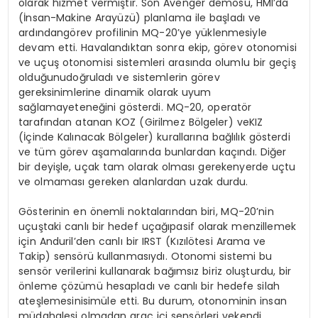
olarak
hizmet
vermiştir
. Son Avenger
demosu
,
HMI’da
(İ
nsan-Makine
Aray
üzü
)
planlama
ile
başladı
ve
ardından
g
ö
rev
profilinin
MQ-20’ye
yüklenmesiyle
devam
etti
.
Havalandıktan
sonra
ekip
, g
ö
rev
otonomisi
ve
uçuş
otonomisi
sistemleri
arasında
olumlu
bir
geçiş
olduğunu
doğruladı
ve
sistemlerin
g
ö
rev
gereksinimlerine
dinamik
olarak
uyum
sağlama
yeteneğini
g
ö
sterdi
. MQ-20,
operat
ö
r
tarafından
atanan
KOZ (
Girilmez
B
ö
lgeler
)
ve
KIZ
(
İçinde
Kalınacak
B
ö
lgeler
)
kurallarına
bağlılık
g
ö
sterdi
ve
tüm
g
ö
rev
aşamalarında
bunlardan
kaçındı
. Di
ğer
bir
deyişle
,
uçak
tam
olarak
olması
gereken
yerde
uçtu
ve
olmaması
gereken
alanlardan
uzak
durdu
.
G
ö
sterinin
en
ö
nemli
noktalarından
biri
, MQ-20’nin
uçuştaki
canlı
bir
hedef
uçağı
pasif
olarak
menzillemek
için
Anduril’den
canlı
bir IRST (K
ızıl
ö
tesi
Arama
ve
Takip
)
sens
ö
rü
kullanması
yd
ı.
Otonomi
sistemi
bu
sens
ö
r
verilerini
kullanarak
bağımsız
bir
iz
oluşturdu
,
bir
ö
nleme
çözümü
hesapladı
ve
canlı
bir
hedefe
silah
ateşlemesini
simüle
etti
. Bu durum,
otonominin
insan
müdahalesi
olmadan
araç
iç
i sens
ö
rleri
ve
kendi