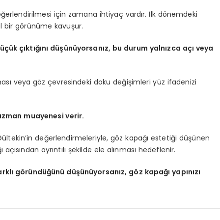
ğerlendirilmesi için zamana ihtiyaç vardır. İlk dönemdeki
l bir görünüme kavuşur.
küçük çıktığını düşünüyorsanız, bu durum yalnızca açı veya
ası veya göz çevresindeki doku değişimleri yüz ifadenizi
 uzman muayenesi verir.
ültekin’in değerlendirmeleriyle, göz kapağı estetiği düşünen
 açısından ayrıntılı şekilde ele alınması hedeflenir.
arklı göründüğünü düşünüyorsanız, göz kapağı yapınızı