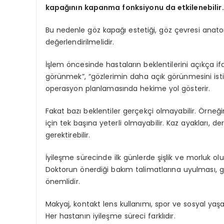
kapağının kapanma fonksiyonu da etkilenebilir.
Bu nedenle göz kapağı estetiği, göz çevresi anatom
değerlendirilmelidir.
İşlem öncesinde hastaların beklentilerini açıkça 
görünmek”, “gözlerimin daha açık görünmesini istiy
operasyon planlamasında hekime yol gösterir.
Fakat bazı beklentiler gerçekçi olmayabilir. Örneğ
için tek başına yeterli olmayabilir. Kaz ayakları, d
gerektirebilir.
İyileşme sürecinde ilk günlerde şişlik ve morluk ol
Doktorun önerdiği bakım talimatlarına uyulması,
önemlidir.
Makyaj, kontakt lens kullanımı, spor ve sosyal yaş
Her hastanın iyileşme süreci farklıdır.