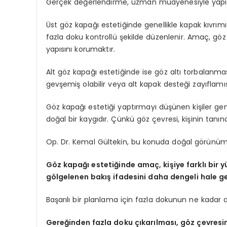
Gerçek değerlendirme, uzman muayenesiyle yapıl
Üst göz kapağı estetiğinde genellikle kapak kıvrımı
fazla doku kontrollü şekilde düzenlenir. Amaç, gö
yapısını korumaktır.
Alt göz kapağı estetiğinde ise göz altı torbalanması
gevşemiş olabilir veya alt kapak desteği zayıflamış o
Göz kapağı estetiği yaptırmayı düşünen kişiler gen
doğal bir kaygıdır. Çünkü göz çevresi, kişinin tanına
Op. Dr. Kemal Gültekin, bu konuda doğal görünümün
Göz kapağı estetiğinde amaç, kişiye farklı bir
gölgelenen bakış ifadesini daha dengeli hale ge
Başarılı bir planlama için fazla dokunun ne kadar 
Gereğinden fazla doku çıkarılması, göz çevresi