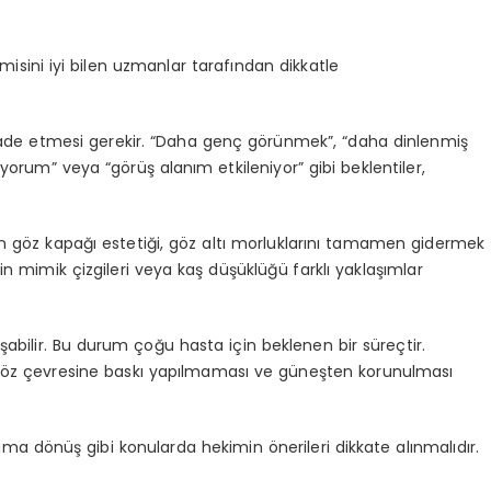
isini iyi bilen uzmanlar tarafından dikkatle
ifade etmesi gerekir. “Daha genç görünmek”, “daha dinlenmiş
orum” veya “görüş alanım etkileniyor” gibi beklentiler,
in göz kapağı estetiği, göz altı morluklarını tamamen gidermek
erin mimik çizgileri veya kaş düşüklüğü farklı yaklaşımlar
uşabilir. Bu durum çoğu hasta için beklenen bir süreçtir.
 göz çevresine baskı yapılmaması ve güneşten korunulması
ama dönüş gibi konularda hekimin önerileri dikkate alınmalıdır.