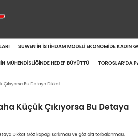
LARI
SUWEN’IN İSTIHDAM MODELI EKONOMIDE KADIN
MIN MÜHENDISLIĞINDE HEDEF BÜYÜTTÜ
TOROSLAR’DA PA
k Çıkıyorsa Bu Detaya Dikkat
Daha Küçük Çıkıyorsa Bu Detaya
etaya Dikkat Göz kapağı sarkması ve göz altı torbalanması,