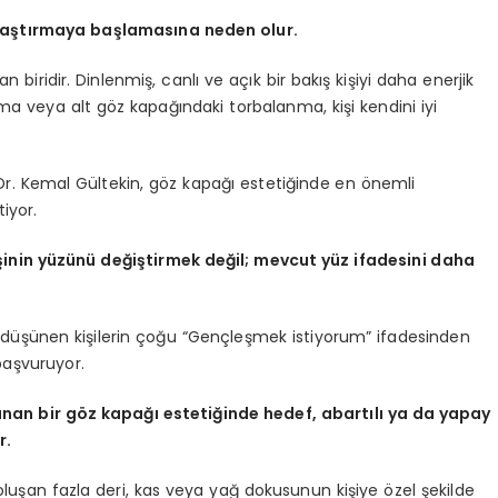
araştırmaya başlamasına neden olur.
n biridir. Dinlenmiş, canlı ve açık bir bakış kişiyi daha enerjik
kma veya alt göz kapağındaki torbalanma, kişi kendini iyi
Dr. Kemal Gültekin, göz kapağı estetiğinde en önemli
iyor.
nin yüzünü değiştirmek değil; mevcut yüz ifadesini daha
i düşünen kişilerin çoğu “Gençleşmek istiyorum” ifadesinden
aşvuruyor.
nan bir göz kapağı estetiğinde hedef, abartılı ya da yapay
r.
oluşan fazla deri, kas veya yağ dokusunun kişiye özel şekilde