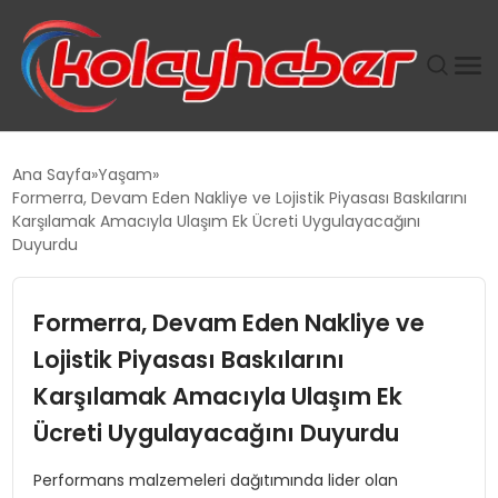
PLUS İNSAN KAYAKLARI
Ana Sayfa
Yaşam
Formerra, Devam Eden Nakliye ve Lojistik Piyasası Baskılarını
SUWEN’IN İSTIHDAM MODELI EKONOMIDE KADIN
Karşılamak Amacıyla Ulaşım Ek Ücreti Uygulayacağını
GÜCÜNÜBÜYÜTÜYOR
Duyurdu
TANYER YAPI ZEMIN MÜHENDISLIĞINDE HEDEF
Formerra, Devam Eden Nakliye ve
BÜYÜTTÜ
Lojistik Piyasası Baskılarını
TOROSLAR’DA PAZAR GERGİNLİĞİ!
Karşılamak Amacıyla Ulaşım Ek
Ücreti Uygulayacağını Duyurdu
Performans malzemeleri dağıtımında lider olan