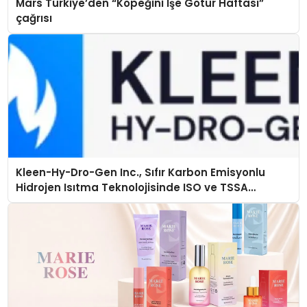
Mars Türkiye’den “Köpeğini İşe Götür Haftası”
çağrısı
Kleen-Hy-Dro-Gen Inc., Sıfır Karbon Emisyonlu
Hidrojen Isıtma Teknolojisinde ISO ve TSSA
Düzenleyici Onaylarını Aldı