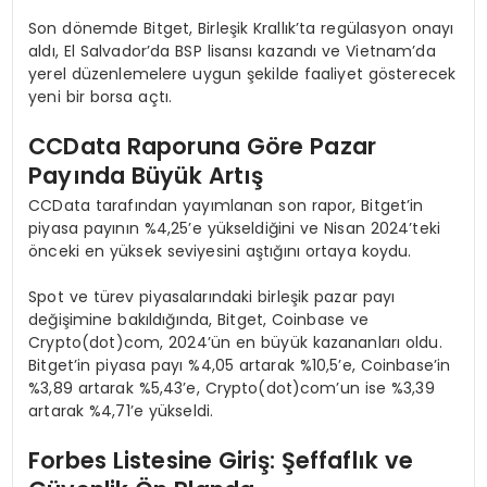
Son dönemde Bitget, Birleşik Krallık’ta regülasyon onayı
aldı, El Salvador’da BSP lisansı kazandı ve Vietnam’da
yerel düzenlemelere uygun şekilde faaliyet gösterecek
yeni bir borsa açtı.
CCData Raporuna G
ö
re Pazar
Payında Büyü
k Art
ış
CCData tarafından yayımlanan son rapor, Bitget’in
piyasa payının %4,25’e yükseldiğini ve Nisan 2024’teki
önceki en yüksek seviyesini aştığını ortaya koydu.
Spot ve türev piyasalarındaki birleşik pazar payı
değişimine bakıldığında, Bitget, Coinbase ve
Crypto(dot)com, 2024’ün en büyük kazananları oldu.
Bitget’in piyasa payı %4,05 artarak %10,5’e, Coinbase’in
%3,89 artarak %5,43’e, Crypto(dot)com’un ise %3,39
artarak %4,71’e yükseldi.
Forbes Listesine Giriş: Şeffaflık ve