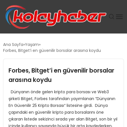
PLUS İNSAN KAYAKLARI
Ana Sayfa
Yaşam
Forbes, Bitget’i en güvenilir borsalar arasına koydu
SUWEN’IN İSTIHDAM MODELI EKONOMIDE KADIN
GÜCÜNÜBÜYÜTÜYOR
Forbes, Bitget’i en güvenilir borsalar
TANYER YAPI ZEMIN MÜHENDISLIĞINDE HEDEF
arasına koydu
BÜYÜTTÜ
Dünyanın önde gelen kripto para borsası ve Web3
şirketi Bitget, Forbes tarafından yayımlanan “Dünyanın
TOROSLAR’DA PAZAR GERGİNLİĞİ!
En Güvenilir 25 Kripto Borsası“ listesine girdi. Dünya
çapındaki en güvenilir kripto para borsalarını öne
çıkaran listede sekizinci sırada yer alan Bitget, son bir yıl
içinde kullanıcı sayısında büyük bir artış kaydederken,