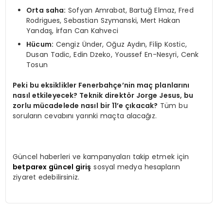
Orta saha:
Sofyan Amrabat, Bartuğ Elmaz, Fred
Rodrigues, Sebastian Szymanski, Mert Hakan
Yandaş, İrfan Can Kahveci
Hücum:
Cengiz Ünder, Oğuz Aydın, Filip Kostic,
Dusan Tadic, Edin Dzeko, Youssef En-Nesyri, Cenk
Tosun
Peki bu eksiklikler Fenerbahçe’nin maç planlarını
nasıl etkileyecek? Teknik direktör Jorge Jesus, bu
zorlu mücadelede nasıl bir 11’e çıkacak?
Tüm bu
soruların cevabını yarınki maçta alacağız.
Güncel haberleri ve kampanyaları takip etmek için
betparex güncel giriş
sosyal medya hesapların
ziyaret edebilirsiniz.