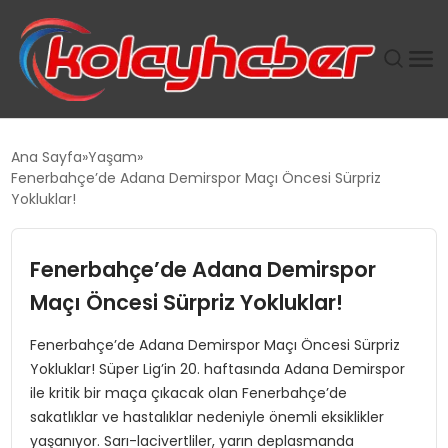
PLUS İNSAN KAYAKLARI
Ana Sayfa
Yaşam
Fenerbahçe’de Adana Demirspor Maçı Öncesi Sürpriz
SUWEN’IN İSTIHDAM MODELI EKONOMIDE KADIN
Yokluklar!
GÜCÜNÜBÜYÜTÜYOR
Fenerbahçe’de Adana Demirspor
TANYER YAPI ZEMIN MÜHENDISLIĞINDE HEDEF
BÜYÜTTÜ
Maçı Öncesi Sürpriz Yokluklar!
Fenerbahçe’de Adana Demirspor Maçı Öncesi Sürpriz
TOROSLAR’DA PAZAR GERGİNLİĞİ!
Yokluklar! Süper Lig’in 20. haftasında Adana Demirspor
ile kritik bir maça çıkacak olan Fenerbahçe’de
sakatlıklar ve hastalıklar nedeniyle önemli eksiklikler
yaşanıyor. Sarı-lacivertliler, yarın deplasmanda