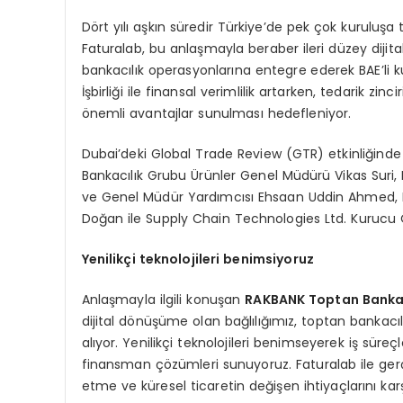
Dört yılı aşkın süredir Türkiye’de pek çok kuruluş
Faturalab, bu anlaşmayla beraber ileri düzey dijital 
bankacılık operasyonlarına entegre ederek BAE’li ku
İşbirliği ile finansal verimlilik artarken, tedarik z
önemli avantajlar sunulması hedefleniyor.
Dubai’deki Global Trade Review (GTR) etkinliğind
Bankacılık Grubu Ürünler Genel Müdürü Vikas Suri
ve Genel Müdür Yardımcısı Ehsaan Uddin Ahmed, 
Doğan ile Supply Chain Technologies Ltd. Kurucu 
Yenilikçi teknolojileri benimsiyoruz
Anlaşmayla ilgili konuşan
RAKBANK Toptan Banka
dijital dönüşüme olan bağlılığımız, toptan bankac
alıyor. Yenilikçi teknolojileri benimseyerek iş süre
finansman çözümleri sunuyoruz. Faturalab ile gerçe
etme ve küresel ticaretin değişen ihtiyaçlarını kar