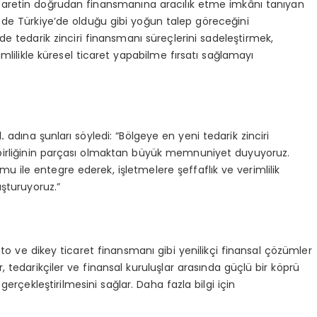
 ticaretin doğrudan finansmanına aracılık etme imkânı tanıyan
nde de Türkiye’de olduğu gibi yoğun talep göreceğini
 tedarik zinciri finansmanı süreçlerini sadeleştirmek,
mlilikle küresel ticaret yapabilme fırsatı sağlamayı
.
adına şunları söyledi: “Bölgeye en yeni tedarik zinciri
ş birliğinin parçası olmaktan büyük memnuniyet duyuyoruz.
rmu ile entegre ederek, işletmelere şeffaflık ve verimlilik
uşturuyoruz.”
nto ve dikey ticaret finansmanı gibi yenilikçi finansal çözümler
, tedarikçiler ve finansal kuruluşlar arasında güçlü bir köprü
 gerçekleştirilmesini sağlar. Daha fazla bilgi için