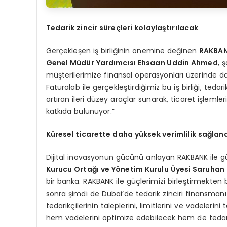
Tedarik zincir süreçleri kolaylaştırılacak
Gerçekleşen iş birliğinin önemine değinen
RAKBAN
Genel Müdür Yardımcısı Ehsaan Uddin Ahmed
, 
müşterilerimize finansal operasyonları üzerinde da
Faturalab ile gerçekleştirdiğimiz bu iş birliği, tedar
artıran ileri düzey araçlar sunarak, ticaret işleml
katkıda bulunuyor.”
Küresel ticarette daha yüksek verimlilik sağla
Dijital inovasyonun gücünü anlayan RAKBANK ile gü
Kurucu Ortağı ve Y
ö
netim Kurulu
Ü
yesi Saruhan
bir banka. RAKBANK ile güçlerimizi birleştirmekten 
sonra şimdi de Dubai’de tedarik zinciri finansmanı 
tedarikçilerinin taleplerini, limitlerini ve vadeleri
hem vadelerini optimize edebilecek hem de tedari