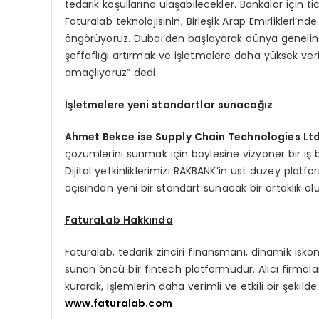
tedarik koşullarına ulaşabilecekler. Bankalar için
Faturalab teknolojisinin, Birleşik Arap Emirlikleri’
öngörüyoruz. Dubai’den başlayarak dünya genelinde
şeffaflığı artırmak ve işletmelere daha yüksek veri
amaçlıyoruz” dedi.
İşletmelere yeni standartlar sunacağız
Ahmet Bekce ise Supply Chain Technologies Ltd
çözümlerini sunmak için böylesine vizyoner bir i
Dijital yetkinliklerimizi RAKBANK’in üst düzey platfo
açısından yeni bir standart sunacak bir ortaklık ol
FaturaLab Hakkında
Faturalab, tedarik zinciri finansmanı, dinamik isko
sunan öncü bir fintech platformudur. Alıcı firmalar
kurarak, işlemlerin daha verimli ve etkili bir şekilde
www.faturalab.com