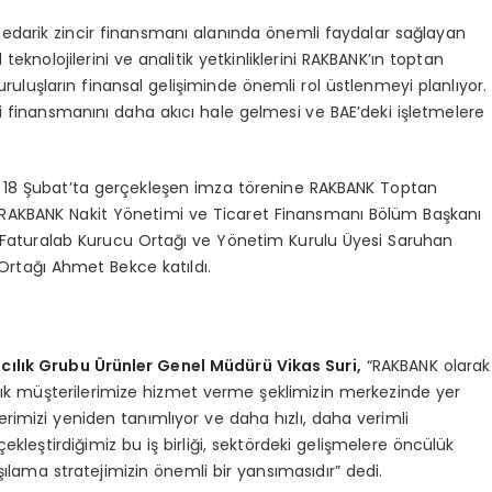
a tedarik zincir finansmanı alanında önemli faydalar sağlayan
teknolojilerini ve analitik yetkinliklerini RAKBANK’ın toptan
ruluşların finansal gelişiminde önemli rol üstlenmeyi planlıyor.
inciri finansmanını daha akıcı hale gelmesi ve BAE’deki işletmelere
e 18 Şubat’ta gerçekleşen imza törenine RAKBANK Toptan
, RAKBANK Nakit Yönetimi ve Ticaret Finansmanı Bölüm Başkanı
Faturalab Kurucu Ortağı ve Yönetim Kurulu Üyesi Saruhan
Ortağı Ahmet Bekce katıldı.
cılık Grubu
Ü
rünler Genel Müdürü Vikas Suri,
“RAKBANK olarak
ılık müşterilerimize hizmet verme şeklimizin merkezinde yer
çlerimizi yeniden tanımlıyor ve daha hızlı, daha verimli
kleştirdiğimiz bu iş birliği, sektördeki gelişmelere öncülük
şılama stratejimizin önemli bir yansımasıdır” dedi.