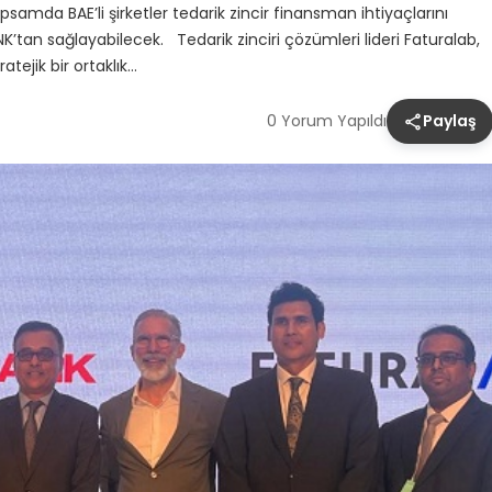
apsamda BAE’li şirketler tedarik zincir finansman ihtiyaçlarını
ANK’tan sağlayabilecek. Tedarik zinciri çözümleri lideri Faturalab,
atejik bir ortaklık…
0 Yorum Yapıldı
Paylaş