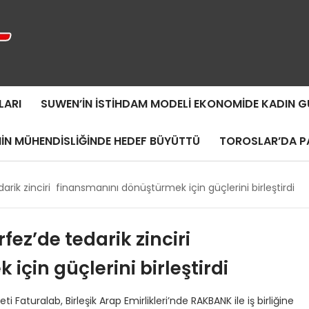
LARI
SUWEN’IN İSTIHDAM MODELI EKONOMIDE KADIN
MIN MÜHENDISLIĞINDE HEDEF BÜYÜTTÜ
TOROSLAR’DA PA
rik zinciri finansmanını dönüştürmek için güçlerini birleştirdi
ez’de tedarik zinciri
çin güçlerini birleştirdi
 Faturalab, Birleşik Arap Emirlikleri’nde RAKBANK ile iş birliğine