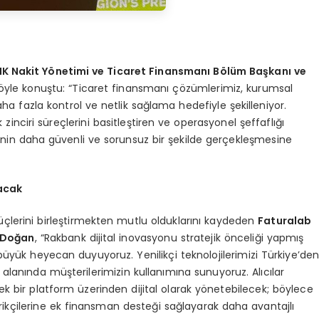
K Nakit Y
ö
netimi ve Ticaret Finansmanı B
ö
lü
m Ba
şkanı ve
şöyle konuştu: “Ticaret finansmanı çözümlerimiz, kurumsal
ha fazla kontrol ve netlik sağlama hedefiyle şekilleniyor.
ik zinciri süreçlerini basitleştiren ve operasyonel şeffaflığı
erinin daha güvenli ve sorunsuz bir şekilde gerçekleşmesine
nacak
çlerini birleştirmekten mutlu olduklarını kaydeden
Faturalab
 Doğan
, “Rakbank dijital inovasyonu stratejik önceliği yapmış
büyük heyecan duyuyoruz. Yenilikçi teknolojilerimizi Türkiye’de
alanında müşterilerimizin kullanımına sunuyoruz. Alıcılar
ni tek bir platform üzerinden dijital olarak yönetebilecek; böylece
kçilerine ek finansman desteği sağlayarak daha avantajlı