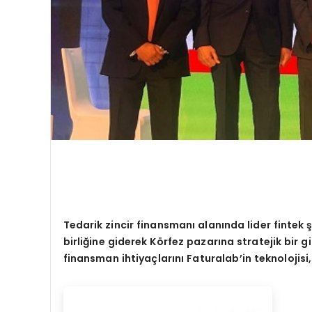
Tedarik zincir finansmanı alanında lider fintek şi
birliğine giderek K
ö
rfez pazarına stratejik bir 
finansman ihtiyaçlarını Faturalab
’
in teknolojisi