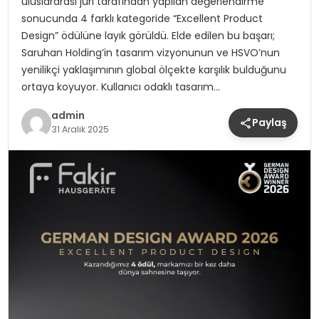
uluslararası jüri tarafından yapılan değerlendirme
sonucunda 4 farklı kategoride “Excellent Product
Design” ödülüne layık görüldü. Elde edilen bu başarı;
Saruhan Holding’in tasarım vizyonunun ve HSVO’nun
yenilikçi yaklaşımının global ölçekte karşılık bulduğunu
ortaya koyuyor. Kullanıcı odaklı tasarım…
admin
Paylaş
31 Aralık 2025