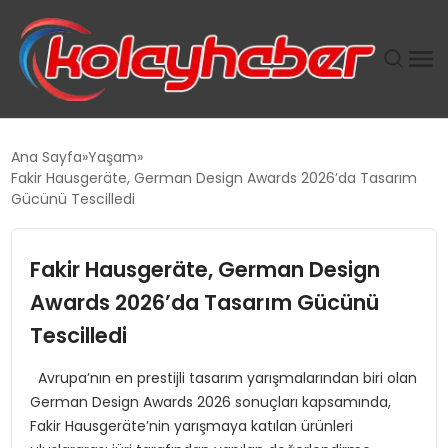
PLUS İNSAN KAYAKLARI
Ana Sayfa
Yaşam
Fakir Hausgeräte, German Design Awards 2026’da Tasarım
SUWEN’IN İSTIHDAM MODELI EKONOMIDE KADIN
Gücünü Tescilledi
GÜCÜNÜBÜYÜTÜYOR
Fakir Hausgeräte, German Design
TANYER YAPI ZEMIN MÜHENDISLIĞINDE HEDEF
BÜYÜTTÜ
Awards 2026’da Tasarım Gücünü
Tescilledi
TOROSLAR’DA PAZAR GERGİNLİĞİ!
Avrupa’nın en prestijli tasarım yarışmalarından biri olan
German Design Awards 2026 sonuçları kapsamında,
Fakir Hausgeräte’nin yarışmaya katılan ürünleri