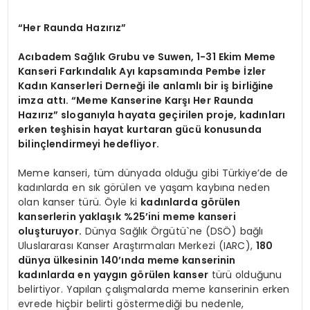
“Her Raunda Hazırız”
Acıbadem Sağlık Grubu ve Suwen, 1-31 Ekim Meme
Kanseri Farkındalık Ayı kapsamında Pembe İzler
Kadın Kanserleri Derneği ile anlamlı bir iş birliğine
imza attı. “Meme Kanserine Karşı Her Raunda
Hazırız” sloganıyla hayata geçirilen proje, kadınları
erken teşhisin hayat kurtaran gücü konusunda
bilinçlendirmeyi hedefliyor.
Meme kanseri, tüm dünyada olduğu gibi Türkiye’de de
kadınlarda en sık görülen ve yaşam kaybına neden
olan kanser türü. Öyle ki
kadınlarda görülen
kanserlerin yaklaşık %25’ini
meme kanseri
oluşturuyor.
Dünya Sağlık Örgütü`ne (DSÖ) bağlı
Uluslararası Kanser Araştırmaları Merkezi (IARC),
180
dünya ülkesinin 140’ında meme kanserinin
kadınlarda en yaygın görülen kanser
türü olduğunu
belirtiyor. Yapılan çalışmalarda meme kanserinin erken
evrede hiçbir belirti göstermediği bu nedenle,