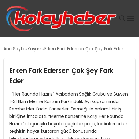
PLUS İNSAN KAYAKLARI
Ana Sayfa
Yaşam
Erken Fark Edersen Çok Şey Fark Eder
SUWEN’IN İSTIHDAM MODELI EKONOMIDE KADIN
GÜCÜNÜBÜYÜTÜYOR
Erken Fark Edersen Çok Şey Fark
Eder
TANYER YAPI ZEMIN MÜHENDISLIĞINDE HEDEF
BÜYÜTTÜ
“Her Raunda Hazırız” Acıbadem Sağlık Grubu ve Suwen,
1-31 Ekim Meme Kanseri Farkındalık Ayı kapsamında
TOROSLAR’DA PAZAR GERGİNLİĞİ!
Pembe İzler Kadın Kanserleri Derneği ile anlamlı bir iş
birliğine imza attı. “Meme Kanserine Karşı Her Raunda
Hazırız” sloganıyla hayata geçirilen proje, kadınları erken
teşhisin hayat kurtaran gücü konusunda
bilinçlendirmeyi hedefliyor. Meme kanseri, tüm