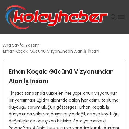
PLUS İNSAN KAYAKLARI
Ana Sayfa
Yaşam
Erhan Koçak: Gücünü Vizyonundan Alan İş İnsanı
SUWEN’IN İSTIHDAM MODELI EKONOMIDE KADIN
GÜCÜNÜBÜYÜTÜYOR
Erhan Koçak: Gücünü Vizyonundan
TANYER YAPI ZEMIN MÜHENDISLIĞINDE HEDEF
Alan İş İnsanı
BÜYÜTTÜ
İnşaat sahasında yükselen her yapı, onun vizyonunun
bir yansıması. Eğitim alanında atılan her adım, topluma
TOROSLAR’DA PAZAR GERGİNLİĞİ!
duyduğu sorumluluğun göstergesi. Erhan Koçak, iş
dünyasında yalnızca başarılarıyla değil, ortaya koyduğu
değerlerle de öne çıkan bir isim. Antalya merkezli
Poyraz Yapı A.Ş’nin kurucusu ve yönetim kurulu başkanı