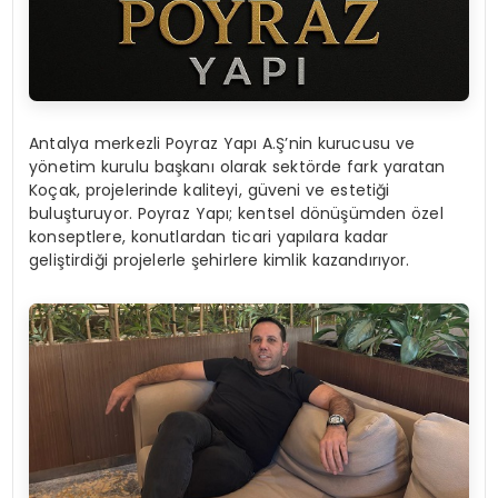
Antalya merkezli Poyraz Yapı A.Ş’nin kurucusu ve
yönetim kurulu başkanı olarak sektörde fark yaratan
Koçak, projelerinde kaliteyi, güveni ve estetiği
buluşturuyor. Poyraz Yapı; kentsel dönüşümden özel
konseptlere, konutlardan ticari yapılara kadar
geliştirdiği projelerle şehirlere kimlik kazandırıyor.