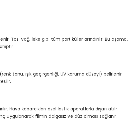
. Toz, yağ, leke gibi tüm partiküller arındırılır. Bu aşama,
hiptir.
(renk tonu, ışık geçirgenliği, UV koruma düzeyi) belirlenir.
silir.
ır. Hava kabarcıkları özel lastik aparatlarla dışarı atılır.
ç uygulanarak filmin dalgasız ve düz olması sağlanır.