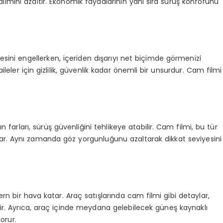
lımını azaltır. Ekonomik faydalarının yanı sıra sürüş konforunu
esini engellerken, içeriden dışarıyı net biçimde görmenizi
ileler için gizlilik, güvenlik kadar önemli bir unsurdur. Cam filmi
 farları, sürüş güvenliğini tehlikeye atabilir. Cam filmi, bu tür
ğlar. Aynı zamanda göz yorgunluğunu azaltarak dikkat seviyesini
 bir hava katar. Araç satışlarında cam filmi gibi detaylar,
lir. Ayrıca, araç içinde meydana gelebilecek güneş kaynaklı
orur.