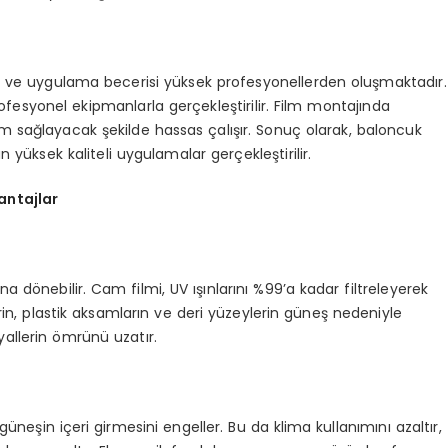
si ve uygulama becerisi yüksek profesyonellerden oluşmaktadır.
ofesyonel ekipmanlarla gerçekleştirilir. Film montajında
m sağlayacak şekilde hassas çalışır. Sonuç olarak, baloncuk
sek kaliteli uygulamalar gerçekleştirilir.
antajlar
a dönebilir. Cam filmi, UV ışınlarını %99’a kadar filtreleyerek
n, plastik aksamların ve deri yüzeylerin güneş nedeniyle
allerin ömrünü uzatır.
güneşin içeri girmesini engeller. Bu da klima kullanımını azaltır,