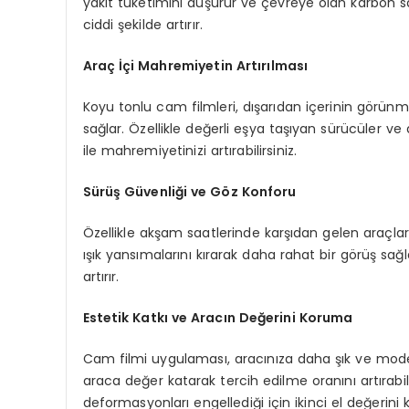
yakıt tüketimini düşürür ve çevreye olan karbon sa
ciddi şekilde artırır.
Araç İçi Mahremiyetin Artırılması
Koyu tonlu cam filmleri, dışarıdan içerinin görünm
sağlar. Özellikle değerli eşya taşıyan sürücüler ve a
ile mahremiyetinizi artırabilirsiniz.
Sürüş Güvenliği ve Göz Konforu
Özellikle akşam saatlerinde karşıdan gelen araçların
ışık yansımalarını kırarak daha rahat bir görüş sa
artırır.
Estetik Katkı ve Aracın Değerini Koruma
Cam filmi uygulaması, aracınıza daha şık ve modern
araca değer katarak tercih edilme oranını artırabi
deformasyonları engellediği için ikinci el değerini k