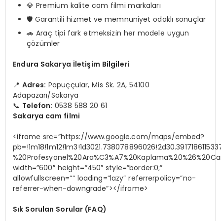
💎 Premium kalite cam filmi markaları
🛡️ Garantili hizmet ve memnuniyet odaklı sonuçlar
🚗 Araç tipi fark etmeksizin her modele uygun
çözümler
Endura Sakarya İletişim Bilgileri
📍
Adres:
Papuççular, Mis Sk. 2A, 54100
Adapazarı/Sakarya
📞
Telefon:
0538 588 20 61
Sakarya cam filmi
<iframe src=”https://www.google.com/maps/embed?
pb=!1m18!1m12!1m3!1d3021.738078896026!2d30.39171861153
%20Profesyonel%20Ara%C3%A7%20Kaplama%20%26%20Cam%20
width=”600″ height=”450″ style=”border:0;”
allowfullscreen=”” loading=”lazy” referrerpolicy=”no-
referrer-when-downgrade”></iframe>
Sık Sorulan Sorular (FAQ)