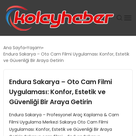
PLUS İNSAN KAYAKLARI
Ana Sayfa
Yaşam
Endura Sakarya – Oto Cam Filmi Uygulaması: Konfor, Estetik
SUWEN’IN İSTIHDAM MODELI EKONOMIDE KADIN
ve Güvenliği Bir Araya Getirin
GÜCÜNÜBÜYÜTÜYOR
Endura Sakarya – Oto Cam Filmi
TANYER YAPI ZEMIN MÜHENDISLIĞINDE HEDEF
BÜYÜTTÜ
Uygulaması: Konfor, Estetik ve
Güvenliği Bir Araya Getirin
TOROSLAR’DA PAZAR GERGİNLİĞİ!
Endura Sakarya – Profesyonel Araç Kaplama & Cam
Filmi Uygulama Merkezi Sakarya Oto Cam Filmi
Uygulaması: Konfor, Estetik ve Güvenliği Bir Araya