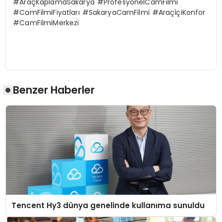
#AraçKaplamaSakarya #ProfesyonelCamFilmi
#CamFilmiFiyatları #SakaryaCamFilmi #AraçİçiKonfor
#CamFilmiMerkezi
Benzer Haberler
Tencent Hy3 dünya genelinde kullanıma sunuldu