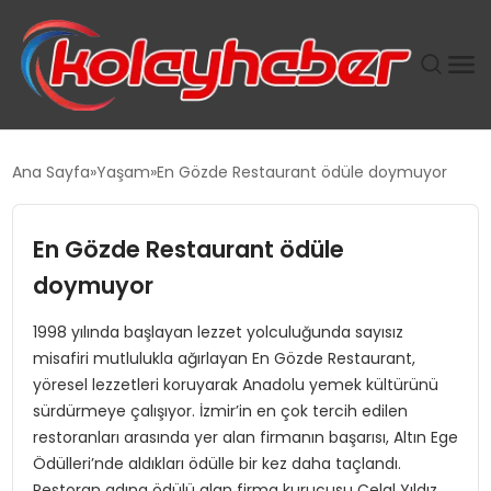
PLUS İNSAN KAYAKLARI
Ana Sayfa
Yaşam
En Gözde Restaurant ödüle doymuyor
SUWEN’IN İSTIHDAM MODELI EKONOMIDE KADIN
GÜCÜNÜBÜYÜTÜYOR
En Gözde Restaurant ödüle
doymuyor
TANYER YAPI ZEMIN MÜHENDISLIĞINDE HEDEF
BÜYÜTTÜ
1998 yılında başlayan lezzet yolculuğunda sayısız
misafiri mutlulukla ağırlayan En Gözde Restaurant,
TOROSLAR’DA PAZAR GERGİNLİĞİ!
yöresel lezzetleri koruyarak Anadolu yemek kültürünü
sürdürmeye çalışıyor. İzmir’in en çok tercih edilen
restoranları arasında yer alan firmanın başarısı, Altın Ege
Ödülleri’nde aldıkları ödülle bir kez daha taçlandı.
Restoran adına ödülü alan firma kurucusu Celal Yıldız,