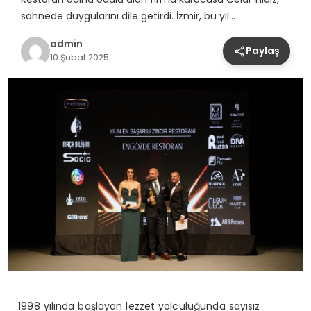
sahnede duygularını dile getirdi. İzmir, bu yıl…
admin
Paylaş
10 Şubat 2025
1998 yılında başlayan lezzet yolculuğunda sayısız