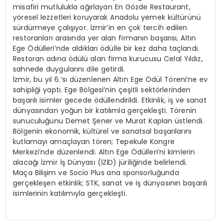
misafiri mutlulukla ağırlayan En Gözde Restaurant,
yöresel lezzetleri koruyarak Anadolu yemek kültürünü
sürdürmeye çalışıyor. İzmir’in en çok tercih edilen
restoranları arasında yer alan firmanın başarısı, Altın
Ege Ödülleri’nde aldıkları ödülle bir kez daha taçlandı.
Restoran adına ödülü alan firma kurucusu Celal Yıldız,
sahnede duygularını dile getirdi.
İzmir, bu yıl 6.’sı düzenlenen Altın Ege Ödül Töreni’ne ev
sahipliği yaptı. Ege Bölgesi’nin çeşitli sektörlerinden
başarılı isimler gecede ödüllendirildi. Etkinlik, iş ve sanat
dünyasından yoğun bir katılımla gerçekleşti. Törenin
sunuculuğunu Demet Şener ve Murat Kaplan üstlendi.
Bölgenin ekonomik, kültürel ve sanatsal başarılarını
kutlamayı amaçlayan tören; Tepekule Kongre
Merkezi’nde düzenlendi. Altın Ege Ödülleri’ni kimlerin
alacağı İzmir İş Dünyası (İZİD) jüriliğinde belirlendi.
Maça Bilişim ve Socio Plus ana sponsorluğunda
gerçekleşen etkinlik; STK, sanat ve iş dünyasının başarılı
isimlerinin katılımıyla gerçekleşti.