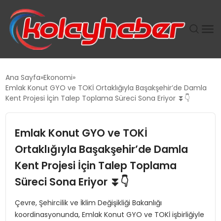
PLUS İNSAN KAYAKLARI
Ana Sayfa
Ekonomi
Emlak Konut GYO ve TOKİ Ortaklığıyla Başakşehir’de Damla
SUWEN’IN İSTIHDAM MODELI EKONOMIDE KADIN
Kent Projesi İçin Talep Toplama Süreci Sona Eriyor ⏬👇
GÜCÜNÜBÜYÜTÜYOR
Emlak Konut GYO ve TOKİ
TANYER YAPI ZEMIN MÜHENDISLIĞINDE HEDEF
BÜYÜTTÜ
Ortaklığıyla Başakşehir’de Damla
Kent Projesi İçin Talep Toplama
TOROSLAR’DA PAZAR GERGİNLİĞİ!
Süreci Sona Eriyor ⏬👇
Çevre, Şehircilik ve İklim Değişikliği Bakanlığı
koordinasyonunda, Emlak Konut GYO ve TOKİ işbirliğiyle