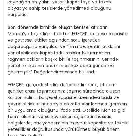
kaynağına en yakın, yeterli kapasiteye ve teknik
altyapıya sahip tesislerde yönetilmesi olduğunu
vurguladı.
Son dönemde İzmir’de oluşan kentsel atıkların
Manisa’ya taşındığını belirten
EGEÇEP
, bölgesel kapasite
ve çevresel etkiler açısından soru işaretleri
doğurduğunu vurguladı ve
“İzmir’de, kentin atıklarını
yönetebilecek kapasitede tesisler bulunmasına
rağmen atıkların başka bir ile taşınmasının, yerinde
yönetim ilkesinin önemini bir kez daha gündeme
getirmiştir.” Değerlendirmesinde bulundu.
EGEÇEP;
gerçekleştirdiği değerlendirmede, atıkların
şehirler arası taşınmasının; taşıma sürecinde oluşan
karbon salımı, bölgesel kapasite üzerindeki baskı ve
çevresel riskler nedeniyle dikkatle planlanması gereken
bir uygulama olduğunu ifade etti.
Özellikle Manisa gibi
tarım alanları ve su kaynakları açısından hassas
bölgelerde, atık yönetiminin mevcut kapasite ve teknik
yeterlilikler doğrultusunda yürütülmesi büyük önem
taşıdığını belirtti
.