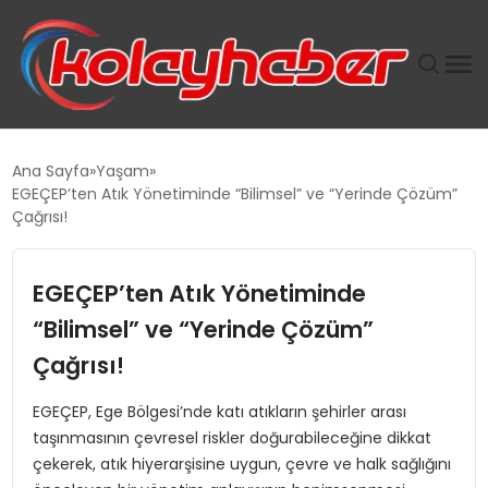
PLUS İNSAN KAYAKLARI
Ana Sayfa
Yaşam
EGEÇEP’ten Atık Yönetiminde “Bilimsel” ve “Yerinde Çözüm”
SUWEN’IN İSTIHDAM MODELI EKONOMIDE KADIN
Çağrısı!
GÜCÜNÜBÜYÜTÜYOR
EGEÇEP’ten Atık Yönetiminde
TANYER YAPI ZEMIN MÜHENDISLIĞINDE HEDEF
BÜYÜTTÜ
“Bilimsel” ve “Yerinde Çözüm”
Çağrısı!
TOROSLAR’DA PAZAR GERGİNLİĞİ!
EGEÇEP, Ege Bölgesi’nde katı atıkların şehirler arası
taşınmasının çevresel riskler doğurabileceğine dikkat
çekerek, atık hiyerarşisine uygun, çevre ve halk sağlığını