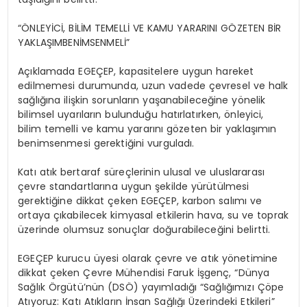
“
ÖNLEYİCİ, BİLİM TEMELLİ VE KAMU YARARINI GÖZETEN
BİR
YAKLAŞIMBENİMSENMELİ”
Açıklamada
EGEÇEP
,
kapasitelere uygun hareket
edilmemesi durumunda, uzun vadede çevresel ve halk
sağlığına ilişkin sorunların yaşanabileceğine yönelik
bilimsel uyarıların bulunduğu hatırlatırken,
önleyici,
bilim temelli ve kamu yararını gözeten
bir yaklaşımın
benimsenmesi gerektiğini vurguladı.
Katı atık bertaraf süreçlerinin ulusal ve uluslararası
çevre standartlarına uygun şekilde yürütülmesi
gerektiğine dikkat çeken EGEÇEP, karbon salımı ve
ortaya çıkabilecek kimyasal etkilerin hava, su ve toprak
üzerinde olumsuz sonuçlar doğurabileceğini belirtti.
EGEÇEP
kurucu üyesi olarak
çevre ve atık yönetimine
dikkat çeken Çevre Mühendisi Faruk
İşgenç
,
“Dünya
Sağlık Örgütü’nün (DSÖ) yayımladığı
“Sağlığımızı Çöpe
Atıyoruz: Katı Atıkların İnsan Sağlığı Üzerindeki Etkileri
”