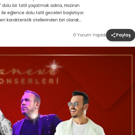
f dolu bir tatil yaşatmak adına, Haziran
ile eğlence dolu tatil geceleri başlatıyor.
n karakteristik otellerinden biri olarak…
0 Yorum Yapıldı
Paylaş