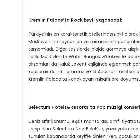
Kremlin
Palace’ta
Rock
keyfi yaşanacak
Türkiye’nin en karakteristik otellerinden biri olarak 
Moskova’nın meydanları ve mimarisinin gözlemlenebi
tamamladı. Diğer tesislerde plajda görmeye alışı
sanki Maldivler’de Water Bungalow’dakeyifle denizi 
akşamları da Haluk Levent eşliğinde eğlenmek pah
kapsamında, 16 Temmuz ve 13 Ağustos tarihlerinde 
Kremlin Palace’ta konaklayan misafirlere doyumsu
Selectum
Hotels&Resorts’ta
Pop müziği konserl
Deniz sıfır konumu, eşsiz manzarası, amfi tiyatrosu
sahip olan Selectum Noa Belek’te, yüze yakın kaban
sunulan kabanalarda keyifle dinlenirken, çocuklar m