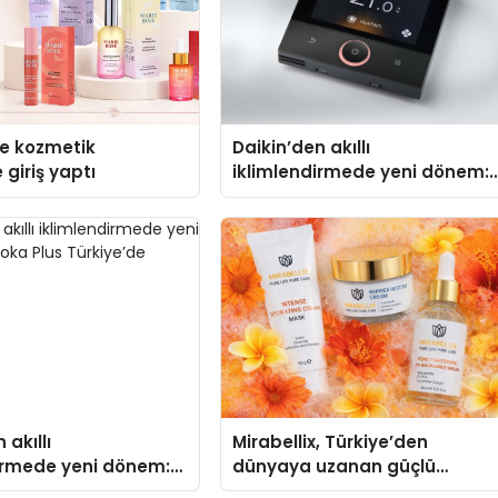
se kozmetik
Daikin’den akıllı
 giriş yaptı
iklimlendirmede yeni dönem:
Madoka Plus Türkiye’de
 akıllı
Mirabellix, Türkiye’den
irmede yeni dönem:
dünyaya uzanan güçlü
us Türkiye’de
büyümesini sürdürüyor