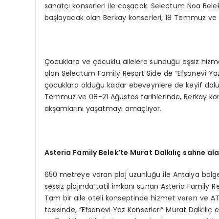
sanatçı konserleri ile coşacak. Selectum Noa Bele
başlayacak olan Berkay konserleri, 18 Temmuz ve
Çocuklara ve çocuklu ailelere sunduğu eşsiz hizme
olan Selectum Family Resort Side de “Efsanevi Yaz K
çocuklara olduğu kadar ebeveynlere de keyif dolu s
Temmuz ve 08-21 Ağustos tarihlerinde, Berkay konse
akşamlarını yaşatmayı amaçlıyor.
Asteria
Family
Belek’te Murat Dalkılıç sahne al
650 metreye varan plaj uzunluğu ile Antalya bölg
sessiz plajında tatil imkanı sunan Asteria Family Re
Tam bir aile oteli konseptinde hizmet veren ve AT
tesisinde, “Efsanevi Yaz Konserleri” Murat Dalkıl