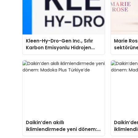
Kleen-Hy-Dro-Gen Inc., Sıfır
Marie Ro
Karbon Emisyonlu Hidrojen
sektörüne
Isıtma Teknolojisinde ISO ve
TSSA Düzenleyici Onaylarını
Aldı
Daikin’den akıllı
Daikin’den
iklimlendirmede yeni dönem:
iklimlend
Madoka Plus Türkiye’de
Madoka Pl