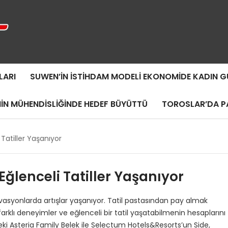
LARI
SUWEN’IN İSTIHDAM MODELI EKONOMIDE KADIN
MIN MÜHENDISLIĞINDE HEDEF BÜYÜTTÜ
TOROSLAR’DA PA
 Tatiller Yaşanıyor
 Eğlenceli Tatiller Yaşanıyor
ervasyonlarda artışlar yaşanıyor. Tatil pastasından pay almak
arklı deneyimler ve eğlenceli bir tatil yaşatabilmenin hesaplarını
ki Asteria Family Belek ile Selectum Hotels&Resorts’un Side,