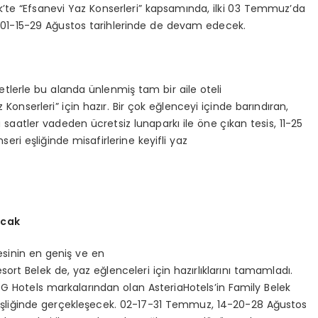
k’te “Efsanevi Yaz Konserleri” kapsamında, ilki 03 Temmuz’da
 01-15-29 Ağustos tarihlerinde de devam edecek.
tlerle bu alanda ünlenmiş tam bir aile oteli
onserleri” için hazır. Bir çok eğlenceyi içinde barındıran,
aatler vadeden ücretsiz lunaparkı ile öne çıkan tesis, 11-25
ri eşliğinde misafirlerine keyifli yaz
acak
esinin en geniş ve en
sort Belek de, yaz eğlenceleri için hazırlıklarını tamamladı.
G Hotels markalarından olan AsteriaHotels’in Family Belek
ıç eşliğinde gerçekleşecek. 02-17-31 Temmuz, 14-20-28 Ağustos