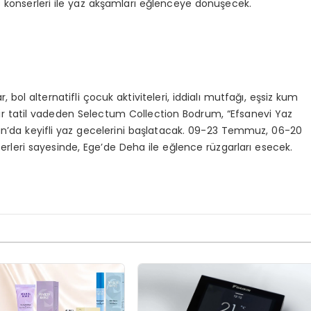
lıç konserleri ile yaz akşamları eğlenceye dönüşecek.
, bol alternatifli çocuk aktiviteleri, iddialı mutfağı, eşsiz kum
 bir tatil vadeden Selectum Collection Bodrum, “Efsanevi Yaz
ran’da keyifli yaz gecelerini başlatacak. 09-23 Temmuz, 06-20
rleri sayesinde, Ege’de Deha ile eğlence rüzgarları esecek.