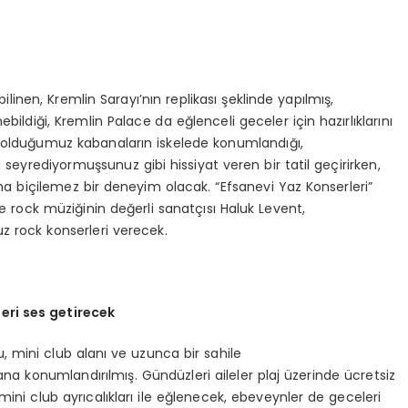
bilinen, Kremlin Sarayı’nın replikası şeklinde yapılmış,
ldiği, Kremlin Palace da eğlenceli geceler için hazırlıklarını
k olduğumuz kabanaların iskelede konumlandığı,
seyrediyormuşsunuz gibi hissiyat veren bir tatil geçirirken,
a biçilemez bir deneyim olacak. “Efsanevi Yaz Konserleri”
rock müziğinin değerli sanatçısı Haluk Levent,
z rock konserleri verecek.
eri ses getirecek
, mini club alanı ve uzunca bir sahile
a konumlandırılmış. Gündüzleri aileler plaj üzerinde ücretsiz
ini club ayrıcalıkları ile eğlenecek, ebeveynler de geceleri