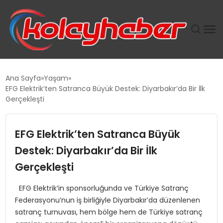
PLUS İNSAN KAYAKLARI
Ana Sayfa
Yaşam
EFG Elektrik’ten Satranca Büyük Destek: Diyarbakır’da Bir İlk
SUWEN’IN İSTIHDAM MODELI EKONOMIDE KADIN
Gerçekleşti
GÜCÜNÜBÜYÜTÜYOR
EFG Elektrik’ten Satranca Büyük
TANYER YAPI ZEMIN MÜHENDISLIĞINDE HEDEF
BÜYÜTTÜ
Destek: Diyarbakır’da Bir İlk
Gerçekleşti
TOROSLAR’DA PAZAR GERGİNLİĞİ!
EFG Elektrik’in sponsorluğunda ve Türkiye Satranç
Federasyonu’nun iş birliğiyle Diyarbakır’da düzenlenen
satranç turnuvası, hem bölge hem de Türkiye satranç