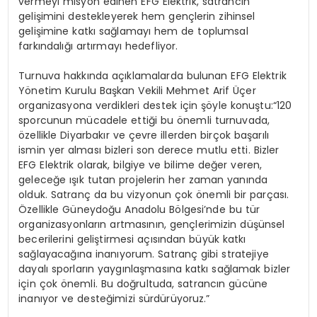
vermeyi misyon edinen EFG Elektrik, satrancın
gelişimini destekleyerek hem gençlerin zihinsel
gelişimine katkı sağlamayı hem de toplumsal
farkındalığı artırmayı hedefliyor.
Turnuva hakkında açıklamalarda bulunan EFG Elektrik
Yönetim Kurulu Başkan Vekili Mehmet Arif Üçer
organizasyona verdikleri destek için şöyle konuştu:“120
sporcunun mücadele ettiği bu önemli turnuvada,
özellikle Diyarbakır ve çevre illerden birçok başarılı
ismin yer alması bizleri son derece mutlu etti. Bizler
EFG Elektrik olarak, bilgiye ve bilime değer veren,
geleceğe ışık tutan projelerin her zaman yanında
olduk. Satranç da bu vizyonun çok önemli bir parçası.
Özellikle Güneydoğu Anadolu Bölgesi’nde bu tür
organizasyonların artmasının, gençlerimizin düşünsel
becerilerini geliştirmesi açısından büyük katkı
sağlayacağına inanıyorum. Satranç gibi stratejiye
dayalı sporların yaygınlaşmasına katkı sağlamak bizler
için çok önemli. Bu doğrultuda, satrancın gücüne
inanıyor ve desteğimizi sürdürüyoruz.”