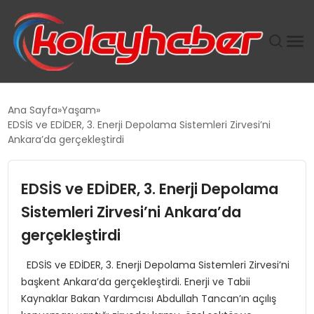
PLUS İNSAN KAYAKLARI
Ana Sayfa
Yaşam
EDSİS ve EDİDER, 3. Enerji Depolama Sistemleri Zirvesi’ni
SUWEN’IN İSTIHDAM MODELI EKONOMIDE KADIN
Ankara’da gerçekleştirdi
GÜCÜNÜBÜYÜTÜYOR
EDSİS ve EDİDER, 3. Enerji Depolama
TANYER YAPI ZEMIN MÜHENDISLIĞINDE HEDEF
BÜYÜTTÜ
Sistemleri Zirvesi’ni Ankara’da
gerçekleştirdi
TOROSLAR’DA PAZAR GERGİNLİĞİ!
EDSİS ve EDİDER, 3. Enerji Depolama Sistemleri Zirvesi’ni
başkent Ankara’da gerçekleştirdi. Enerji ve Tabii
Kaynaklar Bakan Yardımcısı Abdullah Tancan’ın açılış