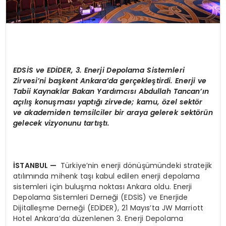
EDS
İS ve
ED
İ
DER
, 3. Enerji Depolama Sistemleri
Zirvesi
’
ni başkent Ankara
’
da gerçekleştirdi. Enerji ve
Tabii Kaynaklar Bakan Yardımcısı Abdullah Tancan’ın
açılış konuş
mas
ı yaptığı zirvede; kamu,
ö
zel sekt
ö
r
ve akademiden temsilciler bir araya gelerek sekt
ö
rün
gelecek vizyonunu tartıştı.
İSTANBUL
—
Türkiye’nin enerji dönüşümündeki stratejik
atılımında mihenk taşı kabul edilen enerji depolama
sistemleri için buluşma noktası Ankara oldu. Enerji
Depolama Sistemleri Derneği (EDSİS) ve Enerjide
Dijitalleşme Derneği (EDİDER), 21 Mayıs’ta JW Marriott
Hotel Ankara’da düzenlenen 3. Enerji Depolama