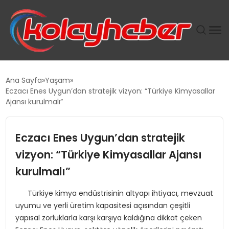
PLUS İNSAN KAYAKLARI
Ana Sayfa
Yaşam
Eczacı Enes Uygun’dan stratejik vizyon: “Türkiye Kimyasallar
SUWEN’IN İSTIHDAM MODELI EKONOMIDE KADIN
Ajansı kurulmalı”
GÜCÜNÜBÜYÜTÜYOR
Eczacı Enes Uygun’dan stratejik
TANYER YAPI ZEMIN MÜHENDISLIĞINDE HEDEF
BÜYÜTTÜ
vizyon: “Türkiye Kimyasallar Ajansı
kurulmalı”
TOROSLAR’DA PAZAR GERGİNLİĞİ!
Türkiye kimya endüstrisinin altyapı ihtiyacı, mevzuat
uyumu ve yerli üretim kapasitesi açısından çeşitli
yapısal zorluklarla karşı karşıya kaldığına dikkat çeken