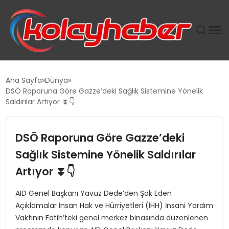
PLUS İNSAN KAYAKLARI
Ana Sayfa
Dünya
DSÖ Raporuna Göre Gazze’deki Sağlık Sistemine Yönelik
SUWEN’IN İSTIHDAM MODELI EKONOMIDE KADIN
Saldırılar Artıyor ⏬👇
GÜCÜNÜBÜYÜTÜYOR
DSÖ Raporuna Göre Gazze’deki
TANYER YAPI ZEMIN MÜHENDISLIĞINDE HEDEF
BÜYÜTTÜ
Sağlık Sistemine Yönelik Saldırılar
Artıyor ⏬👇
TOROSLAR’DA PAZAR GERGİNLİĞİ!
AID Genel Başkanı Yavuz Dede’den Şok Eden
Açıklamalar İnsan Hak ve Hürriyetleri (İHH) İnsani Yardım
Vakfının Fatih’teki genel merkez binasında düzenlenen