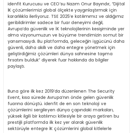
idenfit Kurucusu ve CEO’su Nazım Onur Bayındır, “Dijital
İK çözümlerimizi global ölçekte yaygınlaştırmak için
kararlılıkla ilerliyoruz. TSE 2025’e katılımımız ve aldığımız
geribildirimler sadece bir fuar deneyimi değil,
Avrupa’da güvenlik ve İK teknolojilerinin kesişiminde yer
alma vizyonumuzun ve büyüme trendimizin somut bir
yansımasıydı. Bu platformda, geleceğin işgücünü daha
güvenli, daha akıllı ve daha entegre yönetmek için
geliştirdiğimiz çözümleri dünya sahnesine taşıma
fırsatını bulduk” diyerek fuar hakkında da bilgiler
paylaştı.
Buna göre ilk kez 2019’da düzenlenen The Security
Event, kısa sürede Avrupa’nın önde gelen güvenlik
fuarına dönüştü. idenfit de en son teknoloji ve
çözümlerini sergileyen dünya çapındaki markaları,
yüksek ilgili bir katılımcı kitlesiyle bir araya getiren bu
prestijli platformda ilk kez yer alarak güvenlik
sektörüyle entegre İK çözümlerini global kitlelerle