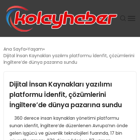
PLUS İNSAN KAYAKLARI
Ana Sayfa
Yaşam
Dijital İnsan Kaynakları yazılımı platformu İdenfit, çözümlerini
SUWEN’IN İSTIHDAM MODELI EKONOMIDE KADIN
İngiltere’de dünya pazarına sundu
GÜCÜNÜBÜYÜTÜYOR
Dijital İnsan Kaynakları yazılımı
TANYER YAPI ZEMIN MÜHENDISLIĞINDE HEDEF
BÜYÜTTÜ
platformu İdenfit, çözümlerini
İngiltere’de dünya pazarına sundu
TOROSLAR’DA PAZAR GERGİNLİĞİ!
360 derece insan kaynakları yönetimi platformu
sunan idenfit, İngiltere’de düzenlenen Avrupa’nın önde
gelen işgücü ve güvenlik teknolojileri fuarında, 17 bin