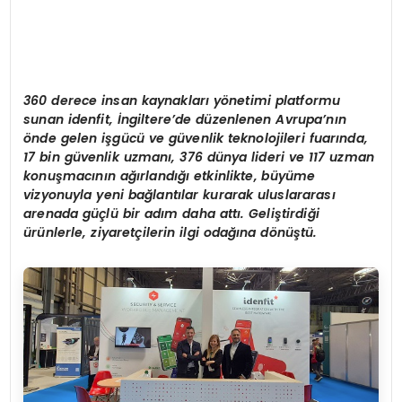
360 derece insan kaynaklar
ı
y
ö
netimi platformu
sunan idenfit,
İ
ngiltere
’
de d
ü
zenlenen Avrupa
’
n
ı
n
ö
nde gelen i
ş
g
ü
c
ü ve
g
ü
venlik teknolojileri fuar
ı
n
da,
17 bin g
ü
venlik uzman
ı
, 376 dünya lideri ve 117 uzman
konuş
mac
ının ağı
rland
ığı etkinlikte, büyüme
vizyonuyla yeni bağlantılar kurarak uluslararası
arenada g
üçlü bir adım daha attı. Geliştirdiği
ürünlerle, ziyaretçilerin ilgi odağı
na d
ö
nüştü.