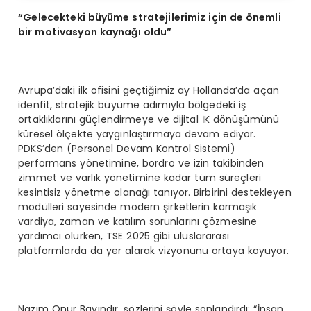
“
Gelecekteki b
ü
y
ü
me stratejilerimiz i
ç
in de
ö
nemli
bir motivasyon kayna
ğı
oldu
”
Avrupa’daki ilk ofisini geçtiğimiz ay Hollanda’da açan
idenfit, stratejik büyüme adımıyla bölgedeki iş
ortaklıklarını güçlendirmeye ve dijital İK dönüşümünü
küresel ölçekte yaygınlaştırmaya devam ediyor.
PDKS’den (Personel Devam Kontrol Sistemi)
performans yönetimine, bordro ve izin takibinden
zimmet ve varlık yönetimine kadar tüm süreçleri
kesintisiz yönetme olanağı tanıyor. Birbirini destekleyen
modülleri sayesinde modern şirketlerin karmaşık
vardiya, zaman ve katılım sorunlarını çözmesine
yardımcı olurken, TSE 2025 gibi uluslararası
platformlarda da yer alarak vizyonunu ortaya koyuyor.
Nazım Onur Bayındır, sözlerini şöyle sonlandırdı: “İnsan