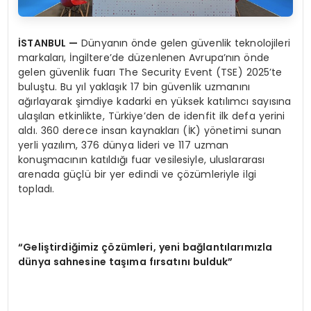
İ
STANBUL
—
Dünyanın önde gelen güvenlik teknolojileri
markaları, İngiltere’de düzenlenen Avrupa’nın önde
gelen güvenlik fuarı The Security Event (TSE) 2025’te
buluştu. Bu yıl yaklaşık 17 bin güvenlik uzmanını
ağırlayarak şimdiye kadarki en yüksek katılımcı sayısına
ulaşılan etkinlikte, Türkiye’den de idenfit ilk defa yerini
aldı. 360 derece insan kaynakları (İK) yönetimi sunan
yerli yazılım, 376 dünya lideri ve 117 uzman
konuşmacının katıldığı fuar vesilesiyle, uluslararası
arenada güçlü bir yer edindi ve çözümleriyle ilgi
topladı.
“
Geli
ş
tirdi
ğ
imiz
çö
z
ü
mleri, yeni bağlantılarımızla
d
ü
nya sahnesine ta
şı
ma f
ı
rsat
ı
n
ı
bulduk
”